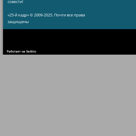
совести!
«25-й кадр» © 2009-2025. Почти все права
защищены
Работает на Seditio