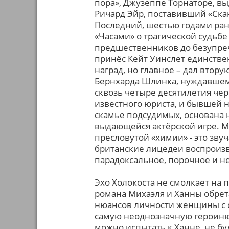
пора», Джузеппе Торнаторе, в
Ричард Эйр, поставивший «Ска
Последний, шестью годами ра
«Часами» о трагической судьб
предшественников до безупреч
принёс Кейт Уинслет единствен
наград, но главное – дал втор
Бернхарда Шлинка, нуждавшем
сквозь четыре десятилетия че
известного юриста, и бывшей 
скамье подсудимых, основана 
выдающейся актёрской игре. М
пресловутой «химии» - это зв
британские лицедеи воспроизв
парадоксальное, порочное и не
Эхо Холокоста не смолкает на 
романа Михаэля и Ханны обре
нюансов личности женщины с о
самую неоднозначную героиню в
можно испытать к Ханне, не бу