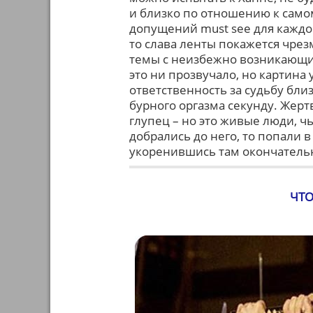
и близко по отношению к самом
допущений must see для каждо
то слава ленты покажется чре
темы с неизбежно возникающим
это ни прозвучало, но картина
ответственность за судьбу бл
бурного оргазма секунду. Жерт
глупец – но это живые люди, чь
добрались до него, то попали 
укоренившись там окончатель
ЧТО