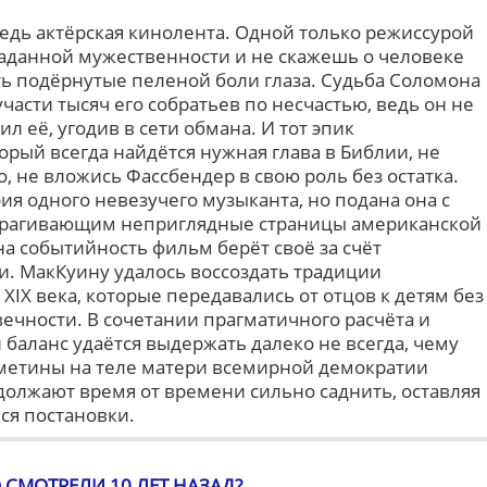
редь актёрская кинолента. Одной только режиссурой
аданной мужественности и не скажешь о человеке
ь подёрнутые пеленой боли глаза. Судьба Соломона
участи тысяч его собратьев по несчастью, ведь он не
л её, угодив в сети обмана. И тот эпик
торый всегда найдётся нужная глава в Библии, не
, не вложись Фассбендер в свою роль без остатка.
ория одного невезучего музыканта, но подана она с
трагивающим неприглядные страницы американской
а событийность фильм берёт своё за счёт
. МакКуину удалось воссоздать традиции
IX века, которые передавались от отцов к детям без
ечности. В сочетании прагматичного расчёта и
баланс удаётся выдержать далеко не всегда, чему
метины на теле матери всемирной демократии
должают время от времени сильно саднить, оставляя
ся постановки.
 СМОТРЕЛИ 10 ЛЕТ НАЗАД?