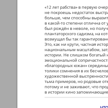
«12 лет рабства» в первую оче
не покроешь недостаток выстр
больше, чем способны выразит
в какой-то степени отлична от 
был рождён в неволе, но получи
плантаторского садизма, на ко
возмущал бы так гарантировано
Это, как ни крути, частная ист
национальным масштабом, за
истории. Не слишком богатый н
эмоциональной сопричастности
«благородных южан» середины X
толики сомнения в их бесчелов
художественной выспренности 
тьма примеров, но родовые от
потому и не заживают, что про
в истории кино запоминающие
ЧТО