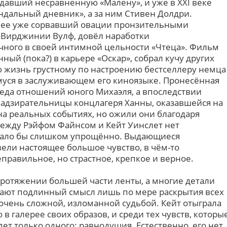
ыдавший несравненную «Малену», и уже в XXI веке
ндальный дневник», а за ним Стивен Долдри.
нее уже сорвавший овации пронзительными
е Вирджинии Вулф, довёл наработки
ного в своей интимной цельности «Чтеца». Фильм
ный (пока?) в карьере «Оскар», собрал кучу других
ую жизнь грустному по настроению бестселлеру немца
уся в заслуживающем его киноязыке. Пронесённая
реда отношений юного Михаэля, а впоследствии
надзирательницы концлагеря Ханны, оказавшейся на
на реальных событиях, но ожили они благодаря
ежду Рэйфом Файнсом и Кейт Уинслет нет
учало бы слишком упрощённо. Выдающиеся
ели настоящее большое чувство, в чём-то
правильное, но страстное, крепкое и верное.
протяжении большей части ленты, а многие детали
тают подлинный смысл лишь по мере раскрытия всех
чень сложной, изломанной судьбой. Кейт отыграла
 галерее своих образов, и среди тех чувств, которы
дет только одного: равнодушия. Естественно, его нет