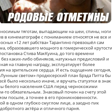
ыносимым тяготам, выпадающим на шеи, спины, ноги
 в кинематографе с пониманием относятся не все и
носных «12 лет рабства» Тарантино превзошёл сам
зма, образовавшего мощного в гомерической крутост
постановка Стива МакКуина, до того времени
без каких-либо обиняков, натужных предисловий и
ая на главную награду, эксплуатирует более
я на зрительские сердца. И есть ощущение сегодня,
 «Лунным светом» продюсерский план Брэда Питта бы
 всё было несколько иначе, и вручать статуэтки в знак
ны белого населения США перед чернокожими
м-то обязательным. Знаковый почин на счету этой
амом посыле, а точнее в его проникновенности.
ой в одном глубоко смуглом лице, а заодно пик
добротного актёра и отличного парня.