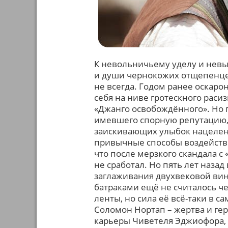
К невольничьему уделу и нев
и души чернокожих отщепенцев
не всегда. Годом ранее оскаро
себя на ниве гротескного раси
«Джанго освобождённого». Но 
имевшего спорную репутацию, 
заискивающих улыбок нацеленн
привычные способы воздействи
что после мерзкого скандала с
не сработал. Но пять лет назад
заглаживания двухвековой ви
батраками ещё не считалось че
ленты, но сила её всё-таки в с
Соломон Нортап – жертва и гер
карьеры Чиветеля Эджиофора, 