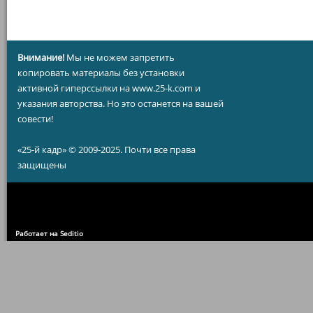
Внимание!
Мы не можем запретить
копировать материалы без установки
активной гиперссылки на www.25-k.com и
указания авторства. Но это останется на вашей
совести!
«25-й кадр» © 2009-2025. Почти все права
защищены
Работает на Seditio