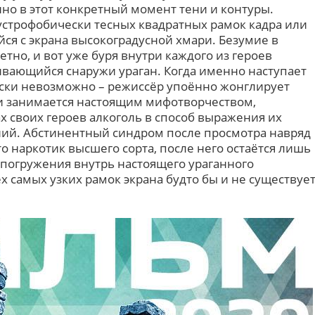
о в этот конкретный момент тени и контуры.
аустрофобически тесных квадратных рамок кадра или
я с экрана высокоградусной хмари. Безумие в
тно, и вот уже буря внутри каждого из героев
ивающийся снаружи ураган. Когда именно наступает
ески невозможно – режиссёр упоённо жонглирует
 занимается настоящим мифотворчеством,
 своих героев алкоголь в способ выражения их
ний. Абстинентный синдром после просмотра навряд
это наркотик высшего сорта, после него остаётся лишь
погружения внутрь настоящего ураганного
ех самых узких рамок экрана будто бы и не существуе