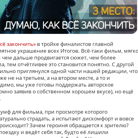
всё закончить»
в тройке финалистов главной
ятное украшение всех Итогов. Всё-таки фильм, мягк
 и чем дальше продвигается сюжет, чем более
а, тем отчётливее это становится понятно. С другой
сильно приглянулся одной части нашей редакции, что
же не на третьем, а на втором месте, а то и
идимо, мы уже готовы поддержать авторское
омно заявив о собственном хорошем вкусе), но ещё
.
иумф для фильма, при просмотре которого
турально страдать, а испытают дискомфорт и вовсе
роисходит? Зачем героиня обращается к зрителю?
поездку и ведёт себя так, будто её лишили