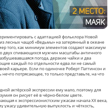
периментировать с адаптацией фольклора Новой
 из лесных чащоб «Ведьмы» на затерянный в океане
мер того, как минимум элементов создают максимум
ро двух спивающихся мужчин масштабы античного
азбушевавшаяся погода, дерзкие чайки и два
ющие каждый по отдельности едва ли не самый
оей карьере. Если по одиночке Роберт Паттинсон и
нечто потрясающее, то только представьте, на что
одной актёрской экспрессии ему мало, поэтому для
умия он рисует её в чёрно-белом цвете.
лающая к экспрессионистским ужасам начала XX века,
у ужасу удивительную выпуклость и чёткость,