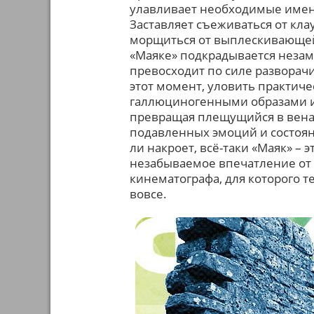
улавливает необходимые именн
Заставляет съеживаться от кл
морщиться от выплескивающейс
«Маяке» подкрадывается незаме
превосходит по силе разворач
этот момент, уловить практич
галлюциногенными образами и
превращая плещущийся в венах
подавленных эмоций и состоя
ли накроет, всё-таки «Маяк» – 
незабываемое впечатление от 
кинематографа, для которого т
вовсе.