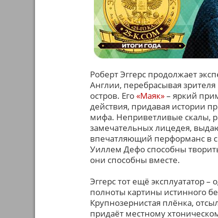
Роберт Эггерс продолжает экс
Англии, перебрасывая зрителя
остров. Его
«Маяк»
– яркий при
действия, придавая истории п
мифа. Неприветливые скалы, р
замечательных лицедея, выда
впечатляющий перформанс в св
Уиллем Дефо способны творить 
они способны вместе.
Эггерс тот ещё эксплуататор – 
полноты картины истинного без
Крупнозернистая плёнка, отсы
придаёт местному хтоническом