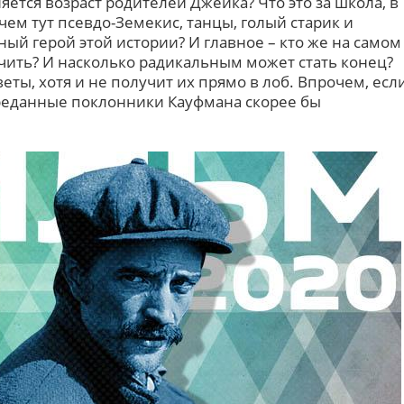
ется возраст родителей Джейка? Что это за школа, в
чем тут псевдо-Земекис, танцы, голый старик и
ный герой этой истории? И главное – кто же на самом
нчить? И насколько радикальным может стать конец?
еты, хотя и не получит их прямо в лоб. Впрочем, есл
 преданные поклонники Кауфмана скорее бы