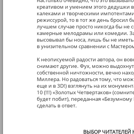
настолько очевидно, что это вызывало
креативом и умением этого дедушки в
калеками и творческими импотентами.
режиссурой, то в тот же день бросил б
лучшем случае просто никогда бы не 
камерные мелодрамы или комедии. За
высовывал бы носа, лишь бы не иметь
в унизительном сравнении с Мастеро
К неописуемой радости автора, он вов
снимают другие. Фух, можно выдохнут
собственной ничтожности, вечно нахо
Миллера. Но радоваться тому, что можн
еще и в 3D!) взглянуть на их монуме
10 (!!!) «Золотых Четвертаков» (сомни
будет побит), переданная «Безумному
сделать в ответ.
ВЫБОР ЧИТАТЕЛЕЙ