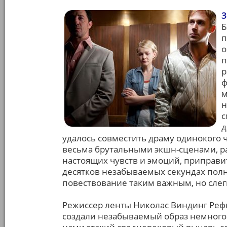
3
Б
п
о
п
р
ф
м
н
с
д
удалось совместить драму одинокого 
весьма брутальными экшн-сценами, ра
настоящих чувств и эмоций, приправи
десятков незабываемых секундах пол
повествование таким важным, но слег
Режиссер ленты Николас Виндинг Рефн
создали незабываемый образ немногос