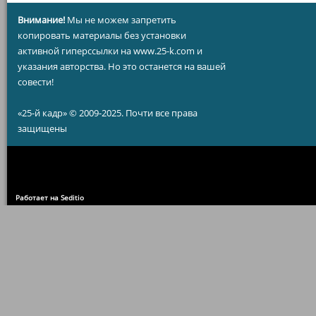
Внимание!
Мы не можем запретить
копировать материалы без установки
активной гиперссылки на www.25-k.com и
указания авторства. Но это останется на вашей
совести!
«25-й кадр» © 2009-2025. Почти все права
защищены
Работает на Seditio