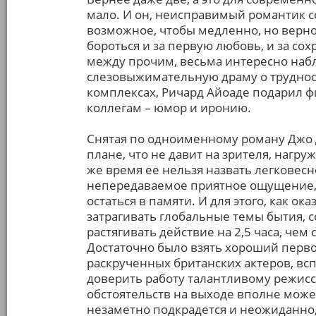
мало. И он, неисправимый романтик со
возможное, чтобы медленно, но верно 
бороться и за первую любовь, и за сох
между прочим, весьма интересно наблю
слезовыжимательную драму о трудност
комплексах, Ричард Айоаде подарил фи
коллегам – юмор и иронию.
Снятая по одноименному роману Джо Д
плане, что не давит на зрителя, нагру
же время ее нельзя назвать легковесн
непередаваемое приятное ощущение, е
остаться в памяти. И для этого, как о
затрагивать глобальные темы бытия,
растягивать действие на 2,5 часа, че
Достаточно было взять хороший перво
раскрученных британских актеров, вс
доверить работу талантливому режисс
обстоятельств на выходе вполне може
незаметно подкрадется и неожиданно