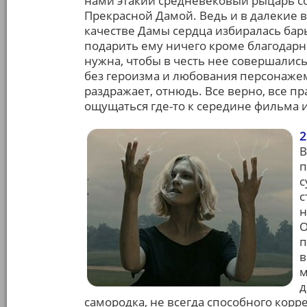
нами этакий средневековый рыцарь со 
Прекрасной Дамой. Ведь и в далекие в
качестве Дамы сердца избиралась бар
подарить ему ничего кроме благодарно
нужна, чтобы в честь нее совершались
без героизма и любования персонажем 
раздражает, отнюдь. Все верно, все п
ощущаться где-то к середине фильма и
2
В
п
с
с
н
О
п
в
м
д
самородка, не всегда способного корр