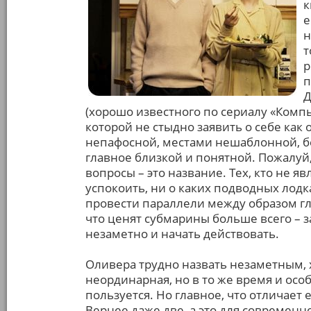
к
е
н
т
р
п
Д
(хорошо известного по сериалу «Комп
которой не стыдно заявить о себе как
непафосной, местами нешаблонной, бе
главное близкой и понятной. Пожалуй,
вопросы – это название. Тех, кто не я
успокоить, ни о каких подводных лодк
провести параллели между образом гл
что ценят субмарины больше всего – за
незаметно и начать действовать.
Оливера трудно назвать незаметным, 
неординарная, но в то же время и осо
пользуется. Но главное, что отличает ег
Вернее даже две, а это для современ