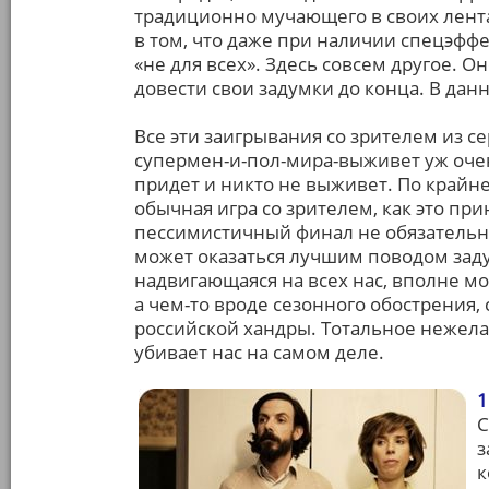
традиционно мучающего в своих лента
в том, что даже при наличии спецэфф
«не для всех». Здесь совсем другое. О
довести свои задумки до конца. В данн
Все эти заигрывания со зрителем из с
супермен-и-пол-мира-выживет уж очен
придет и никто не выживет. По крайней
обычная игра со зрителем, как это при
пессимистичный финал не обязательно 
может оказаться лучшим поводом заду
надвигающаяся на всех нас, вполне мо
а чем-то вроде сезонного обострения,
российской хандры. Тотальное нежелан
убивает нас на самом деле.
1
С
з
к