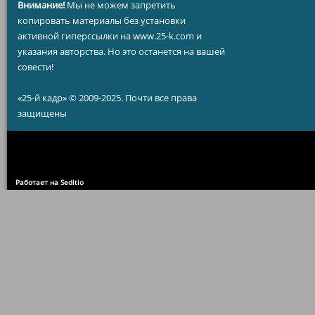
Внимание!
Мы не можем запретить
копировать материалы без установки
активной гиперссылки на www.25-k.com и
указания авторства. Но это останется на вашей
совести!
«25-й кадр» © 2009-2025. Почти все права
защищены
Работает на Seditio