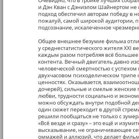
Очевидно, что в тройке лучших собра
и Дэн Кван с Дэниэлом Шайнертом не
подход обеспечил авторам победу в 
пожалуй, самой широкой аудитории, п
подсознание, искалеченное чрезмер
Общее внешнее безумие фильма отличн
у среднестатистического жителя XXI ве
каждым разом потребляя всё большее
контента. Вечный двигатель давно из
человеческой смертностью с успехом 
двухчасовом психоделическом трипе 
ценностях. Оказывается, взаимоотноше
дочерей), сильные и смелые женские
любви, трудности социально и эконо
можно обсуждать внутри подобной дем
один сюжет переходит в другой стрем
решили пообщаться не только с зуме
«Всё везде и сразу» – это ещё и изум
высказывание, не ограничивающее се
оммажей и аллюзий, что делает филь