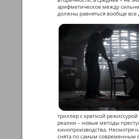
арифметическое между сильней
должны равняться вообще все
триллер с крепкой режиссурой
реалии – новые методы преступ
кинопроизводства. Несмотря на
снята по самым современным с