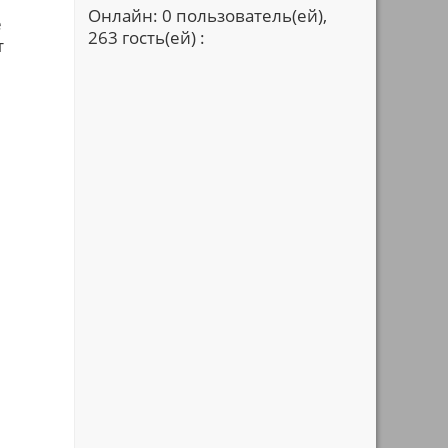
Онлайн: 0 пользователь(ей),
е
263 гость(ей) :
т