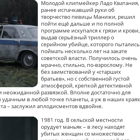
Молодой клипмейкер Ладо Кватания,
ранее испачкавший руки об
творчество певицы Манижи, решил
пойти ещё дальше и по полной
программе искупался к грязи и крови,
выдав серьёзный триллер о
серийном убийце, которого пытались
поймать несколько лет на закате
советской власти. Получилось очень
мрачно, стильно, по-взрослому. Не
без заимствований у «старших
братьев», но с собственной густой
атмосферой, крепкой детективной
 неожиданной развязкой. Вполне достаточно для
 удачным в любой точке планеты, а уж в наших краях
нта – заслужил аплодисментов вдвойне.
1981 год. В сельской местности
орудует маньяк – в лесу находят
убитых женщин со множеством