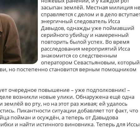
ножевых ранений, и у каждой рот
засыпан землёй. Местная милиция н
справляется с делом и в дело вступае
энергичный следователь Исса
Давыдов, однажды уже поймавший
серийного убийцу и намеренный
повторить былой успех. Во время
расследования мероприятий Исса
знакомится со следственным
оператором Севастьяновым, который
ови, но постепенно становится верным помощником
нует очередное повышение – уже подполковник! –
м деле возникли новые улики. Обнаружена ещё одна
землёй во рту, но на этот раз живая; ей удалось
стись. Пикантности ситуации добавляет тот факт, что
ийца пойман и осуждён, а теперь от Давыдова
шибки и найти истинного виновника. Теперь для Иссы