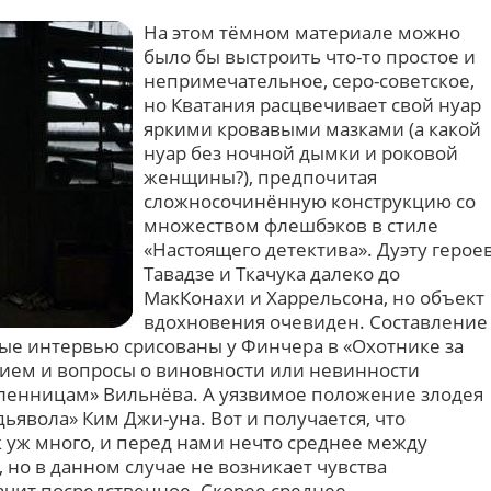
На этом тёмном материале можно
было бы выстроить что-то простое и
непримечательное, серо-советское,
но Кватания расцвечивает свой нуар
яркими кровавыми мазками (а какой
нуар без ночной дымки и роковой
женщины?), предпочитая
сложносочинённую конструкцию со
множеством флешбэков в стиле
«Настоящего детектива». Дуэту герое
Тавадзе и Ткачука далеко до
МакКонахи и Харрельсона, но объект
вдохновения очевиден. Cоставление
ые интервью срисованы у Финчера в «Охотнике за
тием и вопросы о виновности или невинности
ленницам» Вильнёва. А уязвимое положение злодея
дьявола» Ким Джи-уна. Вот и получается, что
к уж много, и перед нами нечто среднее между
о в данном случае не возникает чувства
начит посредственное. Скорее среднее