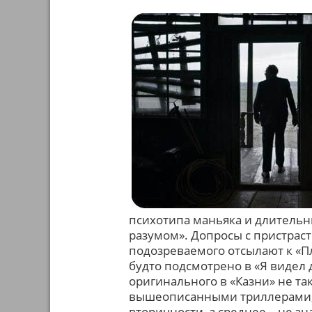
психотипа маньяка и длительн
разумом». Допросы с пристрас
подозреваемого отсылают к «П
будто подсмотрено в «Я видел 
оригинального в «Казни» не та
вышеописанными триллерами, н
вторичности, а среднее – не з