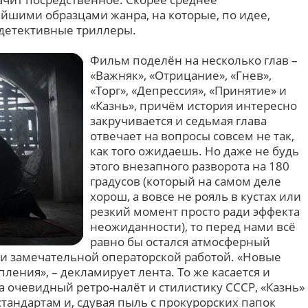
шими образцами жанра, на которые, по идее,
 детективные триллеры.
Фильм поделён на несколько глав –
«Важняк», «Отрицание», «Гнев»,
«Торг», «Депрессия», «Принятие» и
«Казнь», причём история интересно
закручивается и седьмая глава
отвечает на вопросы совсем не так,
как того ожидаешь. Но даже не будь
этого внезапного разворота на 180
градусов (который на самом деле
хорош, а вовсе не рояль в кустах или
резкий момент просто ради эффекта
неожиданности), то перед нами всё
равно бы остался атмосферный
 и замечательной операторской работой. «Новые
ления», – декламирует лента. То же касается и
 очевидный ретро-налёт и стилистику СССР, «Казнь»
тандартам и, сдувая пыль с прокурорских папок