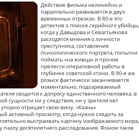
Действие фильма нелинейно и
параллельно развивается в двух
временных отрезках. В 80-е это
детектив о поиске серийного убийцы
когда у Давыдова и Севастьянова
расходятся мнения о личности
преступника, составление
психологического портрета, попытки
поймать «на живца» и прочие
прелести оперативной работы в
глубинке советской хтони. В 90-е же
розыск фактически заканчивается
моментально, подозреваемый
вателя сводится к допросу единственного человека, в
й сущности ни у следствия, ни у зрителя нет
 упорно отрицает свою вину. «Казнь»
ый активный просмотр, когда нужно следить за
оятельно выстраивать картину изображаемого мира
у пазлу десятилетнего расследования. Фоном такое