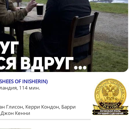
EES OF INISHERIN)
андия, 114 мин.
н Глисон, Керри Кондон, Барри
, Джон Кенни