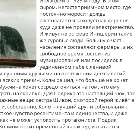
Ирландии в 1923-м году. В этом
сыром, негостеприимном место, где
постоянно моросит дождь,
располагается захолустная деревня,
куда даже не провели электричество.
И живут на острове Инишерин такие
же суровые люди. Большую часть
населения составляют фермеры, а их
свободное время состоит из
музицирования или посиделок в
уединённом пабе с ленивой
и лучшими друзьями на протяжении десятилетий,
ез всяких причин, Колм решил, что больше не хочет
ужчина хочет сосредоточиться на том, что ему
грать на скрипке. Для Подрика это настоящий шок, так
 важные вещи: сестра Шивон, с которой герой живёт в
и, собственно, Колм – лучший друг и собутыльник.
ткое чувство ресентимента и одиночества, и даже
как не может успокоить протагониста. Подрик
с Колмом носит временный характер, и пытается