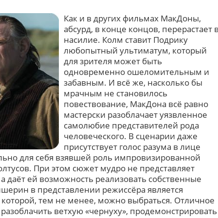
Как и в других фильмах МакДоны,
абсурд, в конце концов, перерастает 
насилие. Колм ставит Подрику
любопытный ультиматум, который
для зрителя может быть
одновременно ошеломительным и
забавным. И всё же, насколько бы
мрачным не становилось
повествование, МакДона всё равно
мастерски разоблачает уязвленное
самолюбие представителей рода
человеческого. В сценарии даже
присутствует голос разума в лице
льно для себя взявшей роль импровизированной
олтусов. При этом сюжет мудро не представляет
 даёт ей возможность реализовать собственные
ишерин в представлении режиссёра является
 которой, тем не менее, можно выбраться. Отличное
ы разоблачить ветхую «чернуху», продемонстрировать