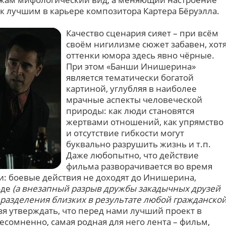
к лучшим в карьере композитора Картера Бёруэлла.
Качество сценария сияет – при всём
своём нигилизме сюжет забавен, хот
оттенки юмора здесь явно чёрные.
При этом «Банши Инишерина»
является тематически богатой
картиной, углубляя в наиболее
мрачные аспекты человеческой
природы: как люди становятся
жертвами отношений, как упрямство
и отсутствие гибкости могут
буквально разрушить жизнь и т.п.
Даже любопытно, что действие
фильма разворачивается во время
: боевые действия не доходят до Инишерина,
оде
(а внезапный разрыв дружбы закадычных друзей
разделения близких в результате любой гражданско
ьзя утверждать, что перед нами лучший проект в
сомненно, самая родная для него лента – фильм,