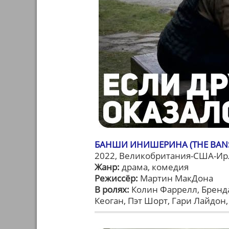
БАНШИ ИНИШЕРИНА (THE BANSH
2022, Великобритания-США-Ирл
Жанр:
драма, комедия
Режиссёр:
Мартин МакДона
В ролях:
Колин Фаррелл, Бренда
Кеоган, Пэт Шорт, Гари Лайдон