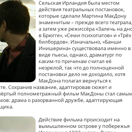
Сельская Ирландия была местом
действия театральных постановок,
которые сделали Мартина МакДону
знаменитым – прежде всего театрала
а затем уже режиссёра «Залечь на дн
в Брюгге», «Семи психопатов» и «Трёх
билбордов». Изначально, «Банши
Инишерина» существовала именно в
виде пьесы, однако, драматург по
каким-то причинам считал её
незрелой, так что до полноценной
постановки дело не доходило, хотя
МакДона полагал вернуться к
те. Сохранив название, адаптировав сюжет и
твёртый полнометражный фильм МакДоны стал самы
ьмов: драма о разорванной дружбе, адаптирующая
щика.
Действие фильма происходит на
вымышленном острове у побережья