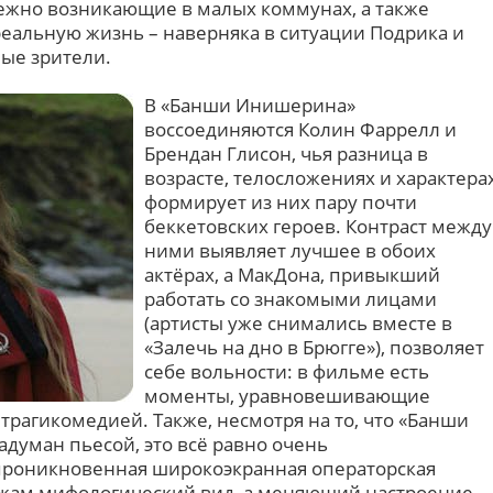
ежно возникающие в малых коммунах, а также
еальную жизнь – наверняка в ситуации Подрика и
ные зрители.
В «Банши Инишерина»
воссоединяются Колин Фаррелл и
Брендан Глисон, чья разница в
возрасте, телосложениях и характера
формирует из них пару почти
беккетовских героев. Контраст между
ними выявляет лучшее в обоих
актёрах, а МакДона, привыкший
работать со знакомыми лицами
(артисты уже снимались вместе в
«Залечь на дно в Брюгге»), позволяет
себе вольности: в фильме есть
моменты, уравновешивающие
рагикомедией. Также, несмотря на то, что «Банши
думан пьесой, это всё равно очень
 проникновенная широкоэкранная операторская
ажам мифологический вид, а меняющий настроение