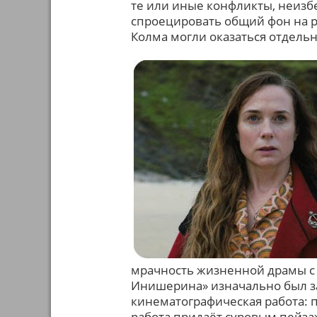
те или иные конфликты, неизб
спроецировать общий фон на р
Колма могли оказаться отдель
мрачность жизненной драмы с т
Инишерина» изначально был за
кинематографическая работа:
работа придаёт суровым пейз