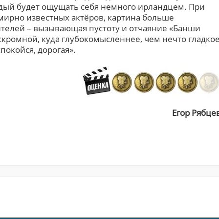
ждый будет ощущать себя немного ирландцем. При
емирно известных актёров, картина больше
ителей – вызывающая пустоту и отчаяние «Банши
скромной, куда глубокомысленнее, чем нечто гладко
покойся, дорогая».
Егор Рябце