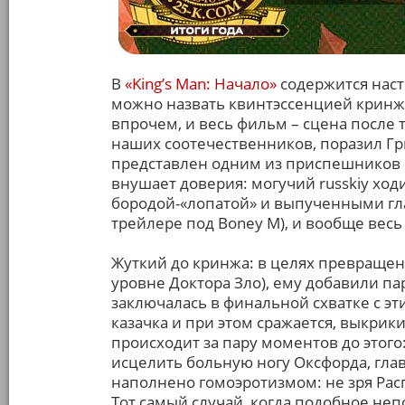
В
«King’s Man: Начало»
содержится наст
можно назвать квинтэссенцией кринжа –
впрочем, и весь фильм – сцена после 
наших соотечественников, поразил Гр
представлен одним из приспешников гл
внушает доверия: могучий russkiy ход
бородой-«лопатой» и выпученными гл
трейлере под Boney M), и вообще весь 
Жуткий до кринжа: в целях превращен
уровне Доктора Зло), ему добавили па
заключалась в финальной схватке с э
казачка и при этом сражается, выкрик
происходит за пару моментов до этого
исцелить больную ногу Оксфорда, глав
наполнено гомоэротизмом: не зря Рас
Тот самый случай, когда подобное неп