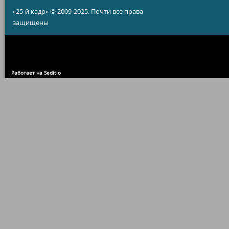
«25-й кадр» © 2009-2025. Почти все права
защищены
Работает на Seditio