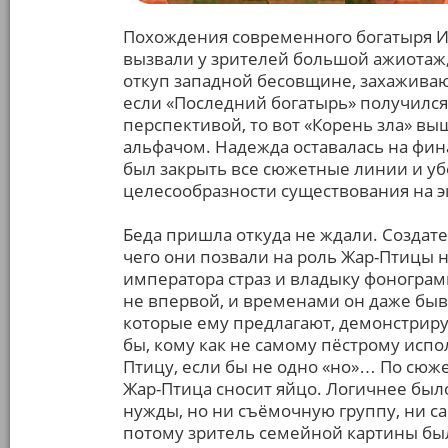
Похождения современного богатыря И
вызвали у зрителей большой ажиотаж, 
откуп западной бесовщине, захаживают
если «Последний богатырь» получилс
перспективой, то вот «Корень зла» в
альфачом. Надежда оставалась на фин
был закрыть все сюжетные линии и уб
целесообразности существования на эк
Беда пришла откуда не ждали. Создат
чего они позвали на роль Жар-Птицы 
императора страз и владыку фонограм
не впервой, и временами он даже быв
которые ему предлагают, демонстриру
бы, кому как не самому пёстрому исп
Птицу, если бы не одно «но»… По сюж
Жар-Птица сносит яйцо. Логичнее был
нужды, но ни съёмочную группу, ни са
потому зритель семейной картины бы