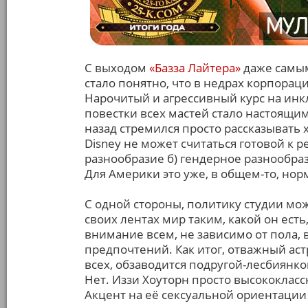
С выходом
«Базза Лайтера»
даже самым
стало понятно, что в недрах корпорац
Нарочитый и агрессивный курс на инк
повестки всех мастей стало настоящим
назад стремился просто рассказывать
Disney не может считаться готовой к р
разнообразие б) гендерное разнообрази
Для Америки это уже, в общем-то, норм,
С одной стороны, политику студии мож
своих лентах мир таким, какой он ест
внимание всем, не зависимо от пола, 
предпочтений. Как итог, отважный аст
всех, обзаводится подругой-лесбиянко
Нет. Иззи Хоуторн просто высококласс
Акцент на её сексуальной ориентации