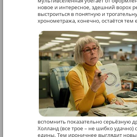
мультивселенная убегает от оформленн
новое и интересное, здешний ворох ре
выстроиться в понятную и трогательн
хронометража, конечно, остаётся тем
вспомнить показательно серьёзную дра
Холланд (все трое – не шибко удачно) 
едины. Тем ироничнее выглядит новый