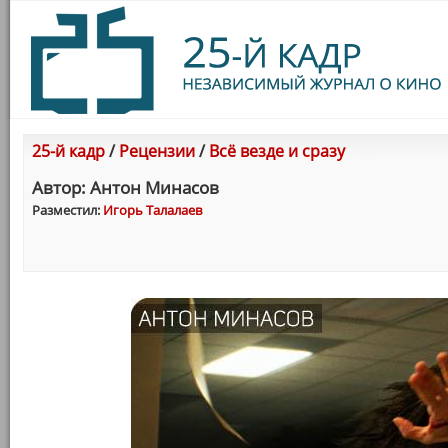
25-й кадр
/
Рецензии
/
Всё везде и сразу
Автор: Антон Минасов
Разместил:
Игорь Талалаев