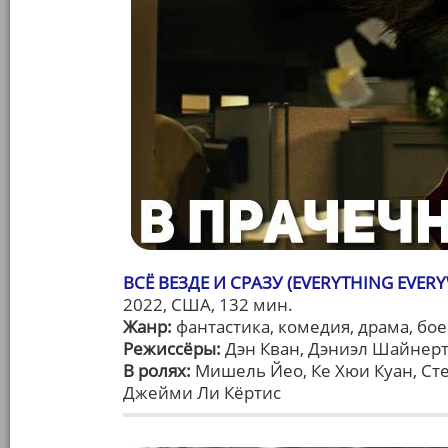
ВСЁ ВЕЗДЕ И СРАЗУ (EVERYTHING EVER
2022, США, 132 мин.
Жанр:
фантастика, комедия, драма, бо
Режиссёры:
Дэн Кван, Дэниэл Шайнер
В ролях:
Мишель Йео, Ке Хюи Куан, Ст
Джейми Ли Кёртис