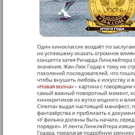
Один киноклассик воздаёт по заслуга
но успевшему оказать огромное влиян
концепта затея Ричарда Линклейтера 
значения. Жан-Люк Годар к тому не ст
поколений последователей, что пошли
чтобы внушить любовь к искусству и 
«Новая волна»
– картина с говорящим 
самый важный поворотный момент, ког
кинокритиков из жутко модного и влия
Cinema» выдал настоящий манифест, 
фантазёрства и приблизить к докумен
«У фильма должны быть начало, середи
порядке». И лента Линклейтера изящ
Годара, предлагая подробную хронику