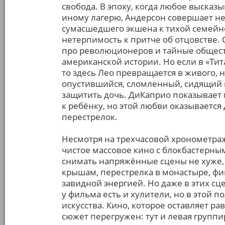
свобода. В эпоху, когда любое выска
иному лагерю, Андерсон совершает не
сумасшедшего экшена к тихой семейно
нетерпимость к притче об отцовстве.
про революционеров и тайные обществ
американской истории. Но если в «Ти
то здесь Лео превращается в живого, н
опустившийся, сломленный, сидящий н
защитить дочь. ДиКаприо показывает 
к ребёнку, но этой любви оказывается 
перестрелок.
Несмотря на трехчасовой хронометраж 
чистое массовое кино с блокбастерны
снимать напряжённые сцены не хуже,
крышам, перестрелка в монастыре, фина
завидной энергией. Но даже в этих сц
у фильма есть и хулители, но в этой 
искусства. Кино, которое оставляет р
сюжет перегружен: тут и левая группи