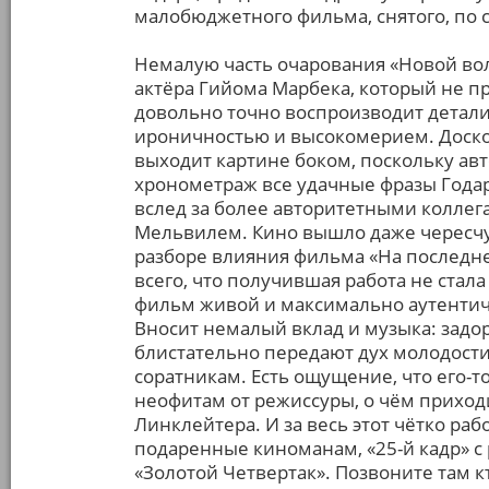
малобюджетного фильма, снятого, по с
Немалую часть очарования «Новой вол
актёра Гийома Марбека, который не пр
довольно точно воспроизводит детали
ироничностью и высокомерием. Доск
выходит картине боком, поскольку ав
хронометраж все удачные фразы Годара
вслед за более авторитетными коллег
Мельвилем. Кино вышло даже чересчу
разборе влияния фильма «На последн
всего, что получившая работа не стал
фильм живой и максимально аутентиче
Вносит немалый вклад и музыка: зад
блистательно передают дух молодости 
соратникам. Есть ощущение, что его-т
неофитам от режиссуры, о чём приход
Линклейтера. И за весь этот чётко ра
подаренные киноманам, «25-й кадр» с
«Золотой Четвертак». Позвоните там к