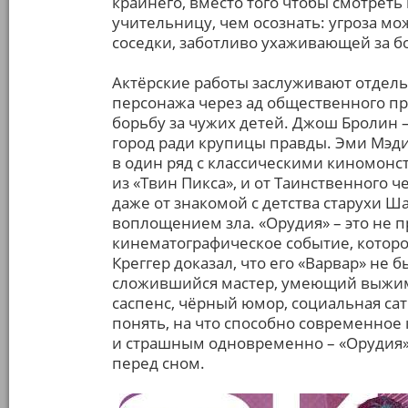
крайнего, вместо того чтобы смотрет
учительницу, чем осознать: угроза мо
соседки, заботливо ухаживающей за 
Актёрские работы заслуживают отдель
персонажа через ад общественного пр
борьбу за чужих детей. Джош Бролин –
город ради крупицы правды. Эми Мэди
в один ряд с классическими киномонст
из «Твин Пикса», и от Таинственного ч
даже от знакомой с детства старухи Ш
воплощением зла. «Орудия» – это не п
кинематографическое событие, которое
Креггер доказал, что его «Варвар» не
сложившийся мастер, умеющий выжима
саспенс, чёрный юмор, социальная сат
понять, на что способно современное 
и страшным одновременно – «Орудия» 
перед сном.