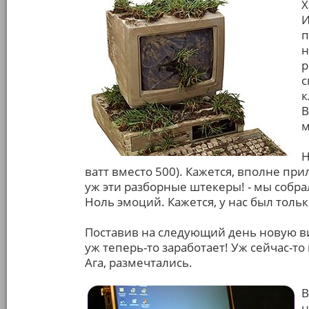
Х
И
п
н
р
с
к
В
м
Н
ватт вместо 500). Кажется, вполне п
уж эти разборные штекеры! - мы собра
Ноль эмоций. Кажется, у нас был тольк
Поставив на следующий день новую в
уж теперь-то заработает! Уж сейчас-то
Ага, размечтались.
В
н