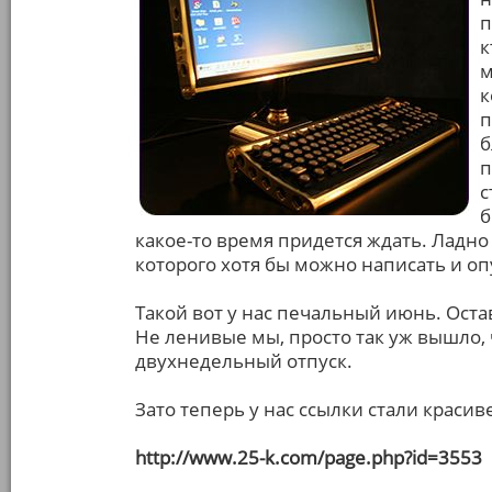
п
к
м
к
п
б
п
с
б
какое-то время придется ждать. Ладно
которого хотя бы можно написать и оп
Такой вот у нас печальный июнь. Оста
Не ленивые мы, просто так уж вышло, ч
двухнедельный отпуск.
Зато теперь у нас ссылки стали красив
http://www.25-k.com/page.php?id=3553