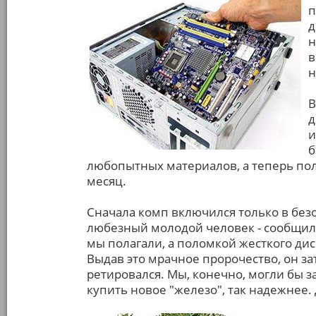
п
д
н
в
н
В
д
и
б
любопытных материалов, а теперь пол
месяц.
Сначала комп включился только в бе
любезный молодой человек - сообщил,
мы полагали, а поломкой жесткого диск
Выдав это мрачное пророчество, он зат
ретировался. Мы, конечно, могли бы з
купить новое "железо", так надежнее. 