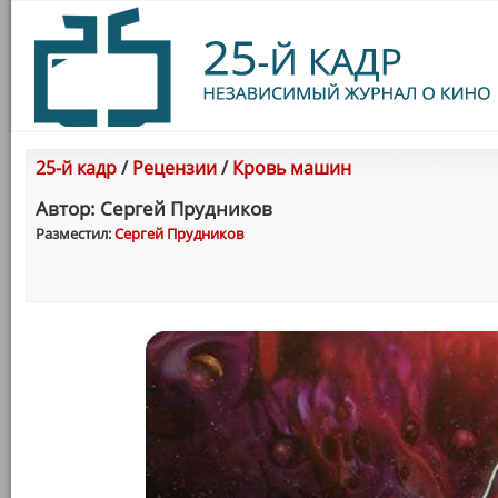
25-й кадр
/
Рецензии
/
Кровь машин
Автор: Сергей Прудникoв
Разместил:
Сергей Прудникoв