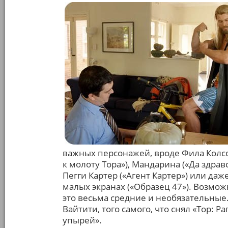
важных персонажей, вроде Фила Колсо
к молоту Тора»), Мандарина («Да здравс
Пегги Картер («Агент Картер») или да
малых экранах («Образец 47»). Возможн
это весьма средние и необязательные.
Вайтити, того самого, что снял «Тор: Р
упырей».