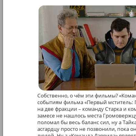
Собственно, о чём эти фильмы? «Коман
событиям фильма «Первый мститель: П
на две фракции – команду Старка и ко
замесе не нашлось места Громовержцу
поломал бы весь баланс сил, ну а Тай
асгардцу просто не позвонили, пока о
людей. Ну а «Команда Дэррила» являет