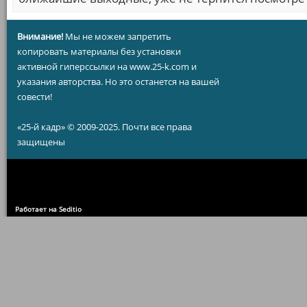
Внимание!
Мы не можем запретить
копировать материалы без установки
активной гиперссылки на www.25-k.com и
указания авторства. Но это останется на вашей
совести!
«25-й кадр» © 2009-2025. Почти все права
защищены
Работает на Seditio