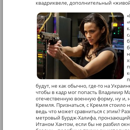
квадриквеле, дополнительный «живой
«
«
к
с
б
б
н
х
п
к
п
будут, не как обычно, где-то на Украи
чтобы в кадр мог попасть Владимир М
отечественную военную форму, ну и, 
Кремля. Признаться, с Кремля стоило н
ведь что может сравниться с этим? Ра
метровый Бурдж-Халифа, пронзающий 
Итаном Хантом, если бы не разбил ок