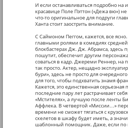
И если останавливаться подробно на 
красавице Поле Пэттон («Дежа вю») не
что-то оригинальное для подруги главн
Ханта стоит заострить внимание.
С Саймоном Пеггом, кажется, все ясн
главными ролями в комедиях средней
блокбастерах Дж. Дж. Абрамса, здесь п
пошутит, обеспечит другим персонаж
соваться в кадр. Джереми Реннер, на п
так просто. Актер, нещадно эксплуат
бури», здесь не просто для очередного
для того, чтобы подхватить знамя фра
Кажется, это единственная серьезная 
последние пару лет растрачивает себя 
«Мстителях», а лучшую после ленты Биг
Аффлека. В четвертой «Миссии…» перс
времени не сможет тягаться с крузов
скелетов в шкафу будет иметь, а значи
шаблонный помощник. Даже, если по к