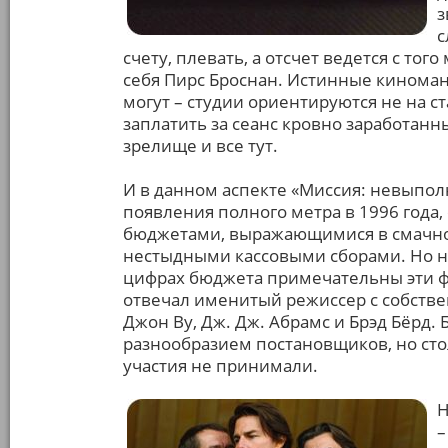
з
с
счету, плевать, а отсчет ведется с тог
себя Пирс Броснан. Истинные киноман
могут – студии ориентируются не на ст
заплатить за сеанс кровно заработанн
зрелище и все тут.
И в данном аспекте «Миссия: невыпол
появления полного метра в 1996 года
бюджетами, выражающимися в смачной
нестыдными кассовыми сборами. Но н
цифрах бюджета примечательны эти ф
отвечал именитый режиссер с собстве
Джон Ву, Дж. Дж. Абрамс и Брэд Бёрд.
разнообразием постановщиков, но сто
участия не принимали.
Н
–