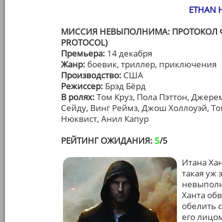
ETHAN 
МИССИЯ НЕВЫПОЛНИМА: ПРОТОКОЛ ФАН
PROTOCOL)
Премьера:
14 декабря
Жанр:
боевик, триллер, приключения
Производство:
США
Режиссер:
Брэд Бёрд
В ролях:
Том Круз, Пола Пэттон, Джере
Сейду, Винг Реймз, Джош Холлоуэй, Т
Нюквист, Анил Капур
РЕЙТИНГ ОЖИДАНИЯ:
5
/5
Итана Хан
такая уж 
невыполн
Ханта обв
обелить с
его лицо