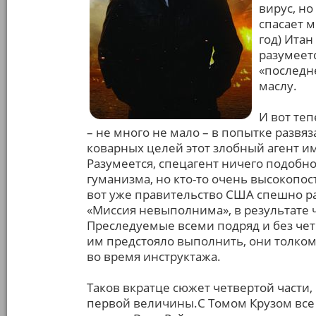
вирус, но
спасает 
год) Итан
разумеет
«последн
маслу.
И вот теп
– не много не мало – в попытке развя
коварных целей этот злобный агент и
Разумеется, спецагент ничего подобн
гуманизма, но кто-то очень высокопо
вот уже правительство США спешно р
«Миссия невыполнима», в результате ч
Преследуемые всеми подряд и без чет
им предстояло выполнить, они толком 
во время инструктажа.
Таков вкратце сюжет четвертой части,
первой величины.С Томом Крузом все п