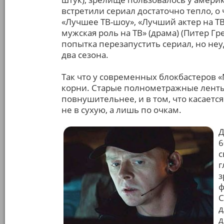
встретили сериал достаточно тепло, о 
«Лучшее ТВ-шоу», «Лучший актер на ТВ
мужская роль на ТВ» (драма) (Питер Гр
попытка перезапустить сериал, но не
два сезона.
Так что у современных блокбастеров
корни. Старые полнометражные ленты 
повнушительнее, и в том, что касаетс
не в сухую, а лишь по очкам.
Д
6
с
г
з
ф
С
д
д