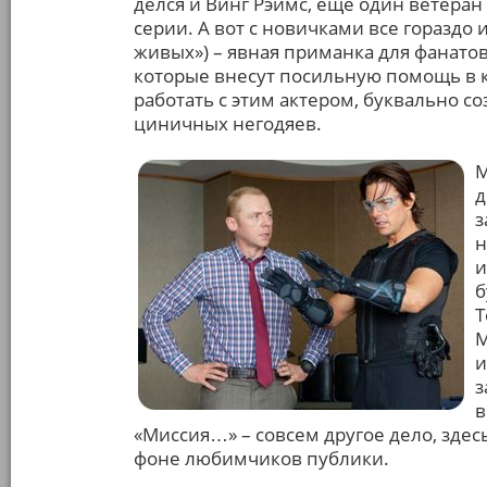
делся и Винг Рэймс, еще один ветера
серии. А вот с новичками все гораздо
живых») – явная приманка для фанатов
которые внесут посильную помощь в 
работать с этим актером, буквально с
циничных негодяев.
М
д
з
н
и
б
Т
М
и
з
в
«Миссия…» – совсем другое дело, здесь
фоне любимчиков публики.