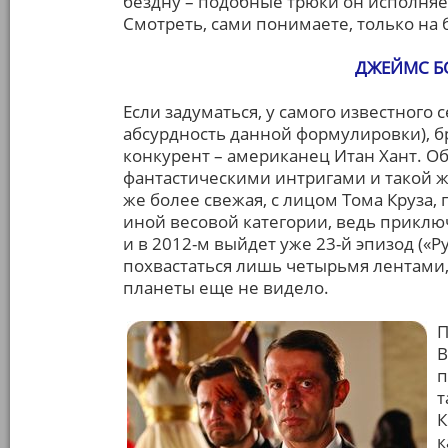
бездну – подобные трюки он исполняе
Смотреть, сами понимаете, только на
ДЖЕЙМС БО
Если задуматься, у самого известного 
абсурдность данной формулировки), б
конкурент – американец Итан Хант. 
фантастическими интригами и такой ж
же более свежая, с лицом Тома Круза,
иной весовой категории, ведь приключ
и в 2012-м выйдет уже 23-й эпизод («Р
похвастаться лишь четырьмя лентами,
планеты еще не видело.
П
В
п
т
К
к