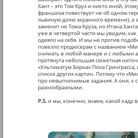
Хант – это Том Круз и никто иной, это
франшиза повествует не об одном геро
львиную долю экранного времени), а з
заменит не Тома Круза, но Итана Хант
уже в четвертой части мы увидим, как
одеяло на себя. И мы не против подоб
повезло продюсерам с названием «Ми
снимать в любой манере и с любыми а
протянута небольшая сюжетная ниточк
«Ультиматум Борна» Пола Гринграсса, 
списке других картин. Потому что «Ми
про невыполнимые задания. А они, к с
разнообразными.
P.S.
и мы, конечно, знаем, какой кадр 