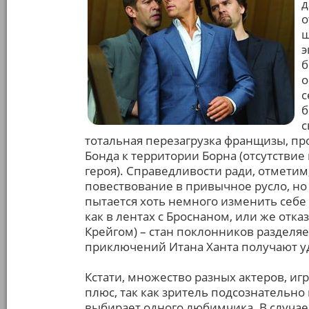
д
о
ш
э
б
о
с
б
с
тотальная перезагрузка франщизы, пр
Бонда к территории Борна (отсутстви
героя). Справедливости ради, отметим
повествование в привычное русло, но ф
пытается хоть немного изменить себе
как в лентах с Броснаном, или же отказ
Крейгом) – стан поклонников разделяе
приключений Итана Ханта получают у
Кстати, множество разных актеров, иг
плюс, так как зритель подсознательно
выбирает одного любимчика. В случае