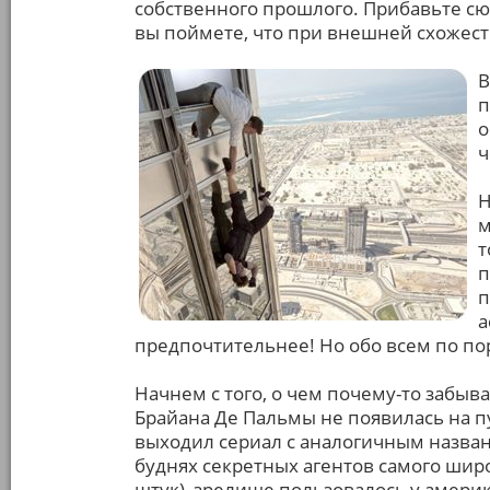
собственного прошлого. Прибавьте сю
вы поймете, что при внешней схожест
В
п
о
ч
Н
м
т
п
п
а
предпочтительнее! Но обо всем по по
Начнем с того, о чем почему-то забы
Брайана Де Пальмы не появилась на пу
выходил сериал с аналогичным назва
буднях секретных агентов самого широ
штук), зрелище пользовалось у амери