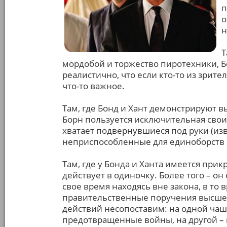
п
о
н
Т
мордобой и торжество пиротехники, Бо
реалистично, что если кто-то из зрите
что-то важное.
Там, где Бонд и Хант демонстрируют 
Борн пользуется исключительная своим
хватает подвернувшиеся под руки (изв
неприспособленные для единоборств
Там, где у Бонда и Ханта имеется пр
действует в одиночку. Более того – он
свое время находясь вне закона, в то
правительственные поручения высшей
действий несопоставим: на одной чаш
предотвращенные войны, на другой – 