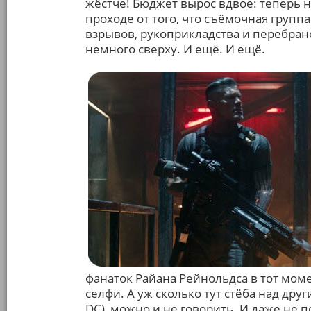
жёстче! Бюджет вырос вдвое: теперь 
проходе от того, что съёмочная групп
взрывов, рукоприкладства и перебрано
немного сверху. И ещё. И ещё.
фанаток Райана Рейнольдса в тот моме
селфи. А уж сколько тут стёба над дру
DC), можно и не говорить. И даже не 