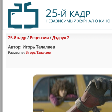
25-й кадр
/
Рецензии
/
Дэдпул 2
Автор: Игорь Талалаев
Разместил:
Игорь Талалаев