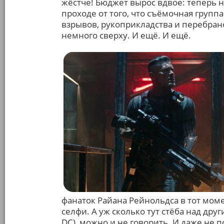
жёстче! Бюджет вырос вдвое: теперь 
проходе от того, что съёмочная групп
взрывов, рукоприкладства и перебрано
немного сверху. И ещё. И ещё.
фанаток Райана Рейнольдса в тот моме
селфи. А уж сколько тут стёба над дру
DC), можно и не говорить. И даже не 