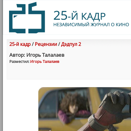
25-й кадр
/
Рецензии
/
Дэдпул 2
Автор: Игорь Талалаев
Разместил:
Игорь Талалаев