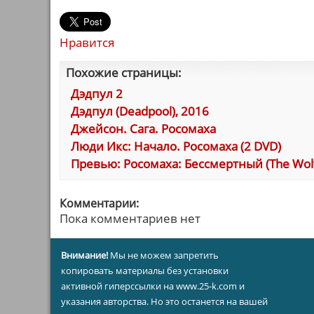
Нравится
Похожие страницы:
Дэдпул 2
Дэдпул (Deadpool), 2016
Джейсон. Сага. Росомаха
Люди Икс: Начало. Росомаха (2 DVD)
Превью: Росомаха: Бессмертный (The Wol
Комментарии:
Пока комментариев нет
Внимание!
Мы не можем запретить
копировать материалы без установки
активной гиперссылки на www.25-k.com и
указания авторства. Но это останется на вашей