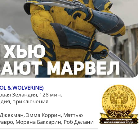
L & WOLVERINE)
овая Зеландия, 128 мин.
едия, приключения
 Джекман, Эмма Коррин, Мэттью
авро, Морена Баккарин, Роб Делани