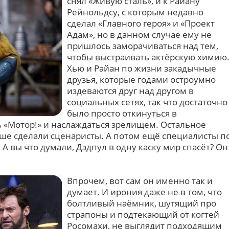
снял «Живую сталь», и к Райану
Рейнольдсу, с которым недавно
сделал «Главного героя» и «Проект
Адам», но в данном случае ему не
пришлось заморачиваться над тем,
чтобы выстраивать актёрскую химию
Хью и Райан по жизни закадычные
друзья, которые годами остроумно
издеваются друг над другом в
социальных сетях, так что достаточно
было просто откинуться в
ь «Мотор!» и наслаждаться зрелищем. Остальное
ьше сделали сценаристы. А потом ещё специалисты п
А вы что думали, Дэдпул в одну каску мир спасёт? Он
Впрочем, вот сам он именно так и
думает. И ирония даже не в том, что
болтливый наёмник, шутящий про
страпоны и подтекающий от когтей
Росомахи, не выглядит подходящим