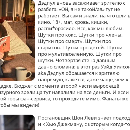
Дэдпул вновь засаживает зрителю с
разбега. «Ой, я не такой/ая» тут не
работает. Вы сами знали, на что шли 
кино. 18+, мат, кровь, кишки,
распи*орасило. Всё, как мы любим.
Шутки про кокс. Шутки про члены.
Шутки про смерть. Шутки про
стариков. Шутки про детей. Шутки
про мультивселенную. Шутки про
шутки. Четвёртая стена давным-
давно сломана: в этот раз Уэйд Уилсо
aka Дэдпул обращается к зрителю
напрямую, кажется, даже чаще, чем к
дке. Бюджет с момента второй части вырос ещё
нзурного зрелища тут навалили на все деньги. И если
ной горы фан-сервиса, то проходите мимо. Фанаты же
чтобы мы видели!
Постановщик Шон Леви знает подход
и к Хью Джекману, с которым когда-то