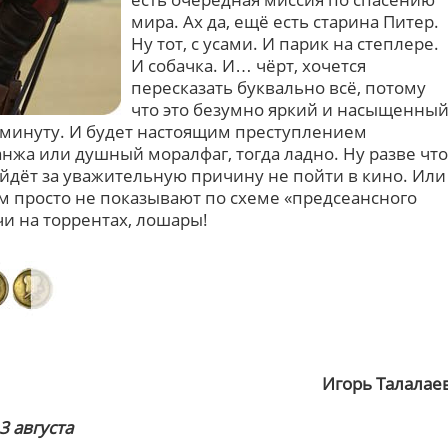
мира. Ах да, ещё есть старина Питер.
Ну тот, с усами. И парик на степлере.
И собачка. И… чёрт, хочется
пересказать буквально всё, потому
что это безумно яркий и насыщенны
 минуту. И будет настоящим преступлением
ханжа или душный моралфаг, тогда ладно. Ну разве что
дёт за уважительную причину не пойти в кино. Или
м просто не показывают по схеме «предсеансного
чи на торрентах, лошары!
Игорь Талалае
3 августа