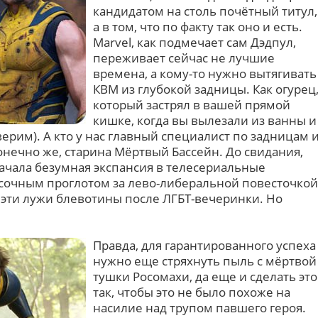
кандидатом на столь почётный титул,
а в том, что по факту так оно и есть.
Marvel, как подмечает сам Дэдпул,
переживает сейчас не лучшие
времена, а кому-то нужно вытягивать
КВМ из глубокой задницы. Как огурец
который застрял в вашей прямой
кишке, когда вы вылезали из ванны и
верим). А кто у нас главный специалист по задницам 
нечно же, старина Мёртвый Бассейн. До свидания,
ачала безумная экспансия в телесериальные
сочным проглотом за лево-либеральной повесточкой
е эти лужи блевотины после ЛГБТ-вечеринки. Но
Правда, для гарантированного успеха
нужно еще стряхнуть пыль с мёртвой
тушки Росомахи, да еще и сделать это
так, чтобы это не было похоже на
насилие над трупом павшего героя.