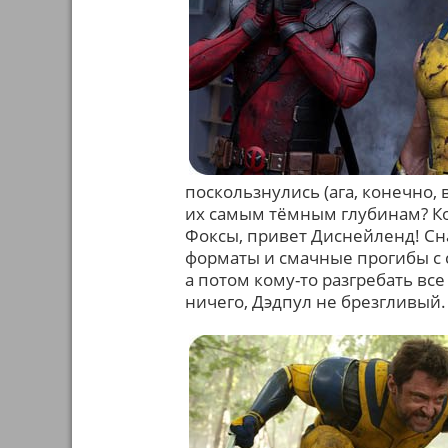
поскользнулись (ага, конечно, 
их самым тёмным глубинам? Ко
Фоксы, привет Диснейленд! Сн
форматы и смачные прогибы с 
а потом кому-то разгребать вс
ничего, Дэдпул не брезгливый.