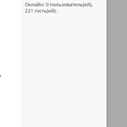
Онлайн: 0 пользователь(ей),
221 гость(ей) :
.
о