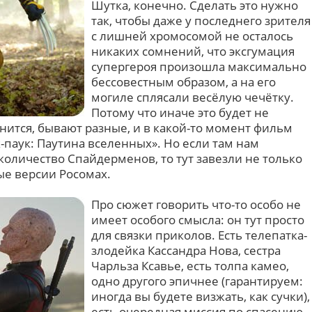
Шутка, конечно. Сделать это нужно
так, чтобы даже у последнего зрителя
с лишней хромосомой не осталось
никаких сомнений, что эксгумация
супергероя произошла максимально
бессовестным образом, а на его
могиле сплясали весёлую чечётку.
Потому что иначе это будет не
снится, бывают разные, и в какой-то момент фильм
-паук: Паутина вселенных». Но если там нам
оличество Спайдерменов, то тут завезли не только
ые версии Росомах.
Про сюжет говорить что-то особо не
имеет особого смысла: он тут просто
для связки приколов. Есть телепатка-
злодейка Кассандра Нова, сестра
Чарльза Ксавье, есть толпа камео,
одно другого эпичнее (гарантируем:
иногда вы будете визжать, как сучки),
есть очередная миссия по спасению