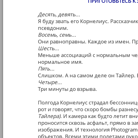
ПРИГОТОВЬТЕСЬ К
Десять, девять...
Я буду звать его Корнелиус. Рассказчик
псевдоним.
Восемь, семь...
Они равноправны. Каждое из имен. Пр
Шесть...
Меньше ассоциаций с нормальным чел
нормальное имя.
Пять...
Слишком. А на самом деле он Тайлер. В
Четыре...
Три минуты до взрыва.
Полгода Корнелиус страдал бессоннице
рот и говорят, что скоро бомбы разне
Тайлера)
. И камера как будто летит вн
проносится сквозь асфальт, прямо в 
изображения. И технология Photogram
объектов. Всеми этими полетами руков