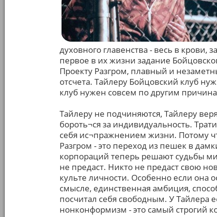
духовного главенства - весь в крови, з
первое в их жизни задание Бойцовского
Проекту Разгром, плавный и незаметны
отсчета. Тайлеру Бойцовский клуб ну
клуб нужен совсем по другим причина
Тайлеру не подчиняются, Тайлеру веря
бороть¬ся за индивидуальность. Трати
себя ис¬пражнением жизни. Потому что
Разгром - это переход из пешек в да
корпораций теперь решают судьбы мир
не предаст. Никто не предаст свою нов
культе личности. Особенно если она о
смысле, единственная амбиция, спосо
посчитал себя свободным. У Тайлера 
нонконформизм - это самый строгий 