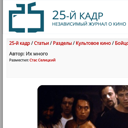
25-й кадр
/
Статьи
/
Разделы
/
Культовое кино
/
Бойцо
Автор: Их много
Разместил:
Стас Селицкий