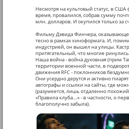
Несмотря на культовый статус, в США 
время, провалился, собрав сумму почт
млн. долларов. И окупился только за с
Фильму Дэвида Финчера, оказывающем
тесно в рамках киноформата. И, поми
индустрией, он вышел на улицы. Кас
притягательный, что многие ринулись 
Наша война - война духовная (прим Т
территории военной части, в подворо
движения RFC - поклонников бездумно
Они усердно дерутся и активно пиарят
автографы и ссылки на сайты, где мо
(разумеется, лишь отдаленно похожий 
«Правила клуба...» - в частности, о п
благополучно забыла).