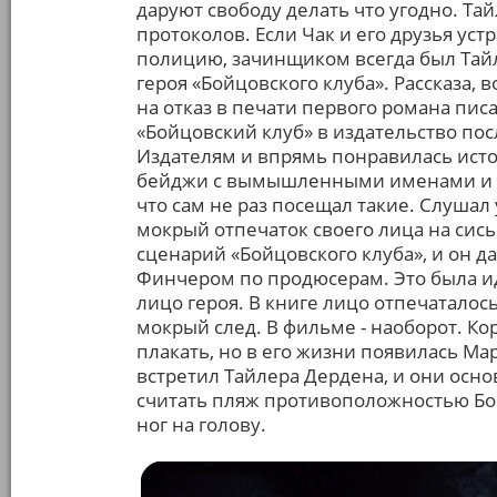
даруют свободу делать что угодно. Та
протоколов. Если Чак и его друзья устр
полицию, зачинщиком всегда был Тайл
героя «Бойцовского клуба». Рассказа, 
на отказ в печати первого романа пис
«Бойцовский клуб» в издательство пос
Издателям и впрямь понравилась исто
бейджи с вымышленными именами и хо
что сам не раз посещал такие. Слуша
мокрый отпечаток своего лица на сись
сценарий «Бойцовского клуба», и он да
Финчером по продюсерам. Это была иде
лицо героя. В книге лицо отпечаталос
мокрый след. В фильме - наоборот. К
плакать, но в его жизни появилась Мар
встретил Тайлера Дердена, и они осн
считать пляж противоположностью Бои
ног на голову.