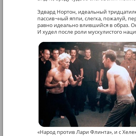
Эдвард Нортон, идеальный тридцатил
пассив¬ный яппи, слегка, пожалуй, пе
равно идеально влившийся в образ. О
И худел после роли мускулистого наци
«Народ против Лари Флинта», и с Хеле