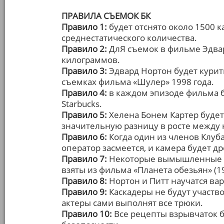
ПРАВИЛА СЪЕМОК БК
Правило 1:
будет отснято около 1500 к
среднестатического количества.
Правило 2:
ДлЯ съемок в фильме Эдвар
килограммов.
Правило 3:
Эдвард Нортон будет курить
съемках фильма «Шулер» 1998 года.
Правило 4:
в каждом эпизоде фильма 
Starbucks.
Правило 5:
Хелена Бонем Картер будет
значительную разницу в росте между 
Правило 6:
Когда один из членов Клуб
оператор засмеется, и камера будет д
Правило 7:
Некоторые вымышленные и
взяты из фильма «Планета обезьян» (19
Правило 8:
Нортон и Питт научатся ва
Правило 9:
Каскадеры не будут участв
актеры сами выполнят все трюки.
Правило 10:
Все рецепты взрывчаток 