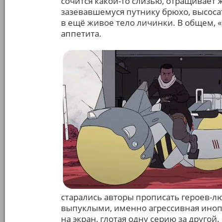
сочится какой-то слизью, отращивает 
зазевавшемуся путнику брюхо, высосат
в ещё живое тело личинки. В общем, 
аппетита.
старались авторы прописать героев-л
выпуклыми, именно агрессивная инопл
на экран, глотая одну серию за друго