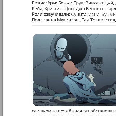
Режиссёры:
Бенжи Брук, Винсент Цуй,
Рейд, Кристин Щин, Джо Беннетт, Чар
Роли озвучивали:
Сунита Мани, Вунми 
Поллианна Макинтош, Тед Тревелстид
слишком напряжённая тут обстановка: 