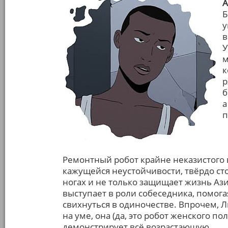
А
Б
у
в
У
м
к
р
б
а
п
Ремонтный робот крайне неказистого 
кажущейся неустойчивости, твёрдо ст
ногах и не только защищает жизнь Ази
выступает в роли собеседника, помога
свихнуться в одиночестве. Впрочем, Л
на уме, она (да, это робот женского пол
демонстрирует всё возрастающую