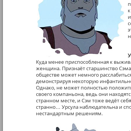
п
к
и
с
э
н
У
Куда менее приспособленная к выжив
женщина. Признаёт старшинство Сэма 
обществе может немного расслабиться
демонстрируя некоторую инфантильно
Однако, не может полностью положит
своего компаньона, ведь они находятс
странном месте, и Сэм тоже ведёт себ
странно… Урсула наблюдательна и спо
нестандартным решениям.