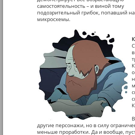
самостоятельность – и виной тому
подозрительный грибок, попавший на
микросхемы.
К
С
в
т
К
о
н
м
с
с
К
В
другие персонажи, но в силу огранич
меньше проработки. Да и вообще, пус