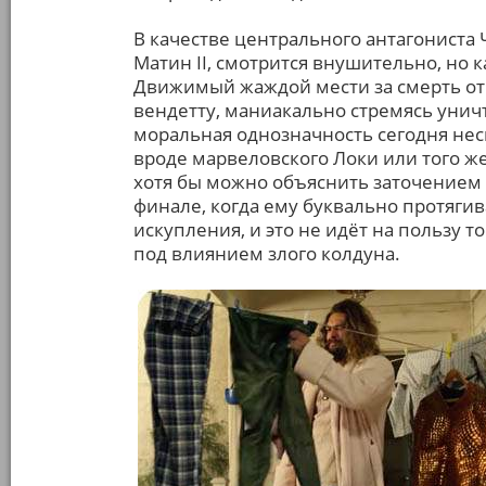
В качестве центрального антагониста 
Матин II, смотрится внушительно, но 
Движимый жаждой мести за смерть отц
вендетту, маниакально стремясь уничт
моральная однозначность сегодня неск
вроде марвеловского Локи или того ж
хотя бы можно объяснить заточением 
финале, когда ему буквально протягив
искупления, и это не идёт на пользу т
под влиянием злого колдуна.