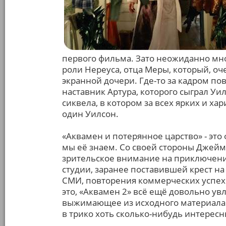
первого фильма. Зато неожиданно мн
роли Нереуса, отца Меры, который, о
экранной дочери. Где-то за кадром по
наставник Артура, которого сыграл Уи
сиквела, в котором за всех ярких и х
один Уилсон.
«Аквамен и потерянное царство» - это
мы её знаем. Со своей стороны Джеймс
зрительское внимание на приключени
студии, заранее поставившей крест на
СМИ, повторения коммерческих успехо
это, «Аквамен 2» всё ещё довольно у
выжимающее из исходного материала в
в трико хоть сколько-нибудь интерес