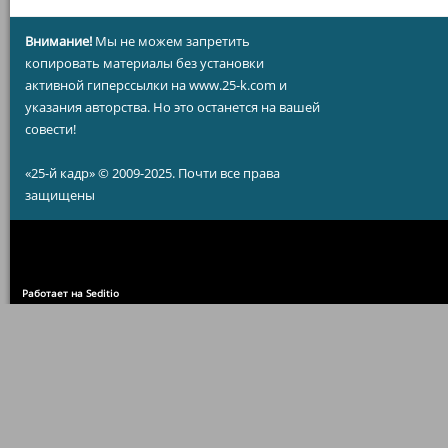
Внимание!
Мы не можем запретить
копировать материалы без установки
активной гиперссылки на www.25-k.com и
указания авторства. Но это останется на вашей
совести!
«25-й кадр» © 2009-2025. Почти все права
защищены
Работает на Seditio