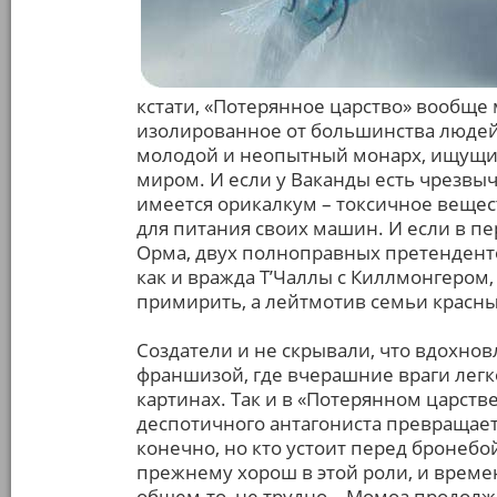
кстати, «Потерянное царство» вообще м
изолированное от большинства людей 
молодой и неопытный монарх, ищущи
миром. И если у Ваканды есть чрезвы
имеется орикалкум – токсичное вещес
для питания своих машин. И если в п
Орма, двух полноправных претенденто
как и вражда Т’Чаллы с Киллмонгером,
примирить, а лейтмотив семьи красн
Создатели и не скрывали, что вдохно
франшизой, где вчерашние враги лег
картинах. Так и в «Потерянном царств
деспотичного антагониста превращаетс
конечно, но кто устоит перед бронеб
прежнему хорош в этой роли, и времен
общем-то, не трудно – Момоа продолж