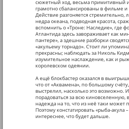
сюжетный ход, весьма примитивный и 
грамотно сбалансированы в фильме и
Действие разгоняется стремительно, л
недра океана, подводная красота, сра
вспомнить о «Троне: Наследие», где ф
Атлантида здесь завораживает как ми
пантере», а здешние разборки сводятся
«акульему торнадо». Стоит ли упомин
прекрасны; наблюдать за Николь Кид
изумительное наслаждение, как и ры
королевском одеянии.
А ещё блокбастер оказался в выигрыш
что от «Аквамена», по большому счёту, 
выстрелил, насколько это возможно. И
порадоваться за всю киновселенную, 
надежда на то, что из неё таки может 
Поэтому констатировать «рыба-акула – 
интереснее, что будет дальше.