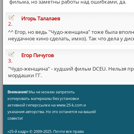
фильма, но заметны работы над ошибками, да.
Игорь Талалаев
2.
^^ Егор, но ведь "Чудо-женщина" тоже была вполн
неудачное кино сделать, имхо). Так что дела у д
Егор Пичугов
3.
"Чудо-женщина" - худший фильм DCEU. Нельзя про
мордашки ГГ.
Внимание!
Мы не можем запретить
копировать материалы без установки
активной гиперссылки на www.25-k.com и
указания авторства. Но это останется на вашей
совести!
«25-й кадр» © 2009-2025. Почти все права