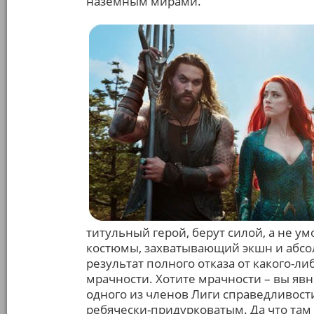
наземным мирами.
титульный герой, берут силой, а не у
костюмы, захватывающий экшн и абсол
результат полного отказа от какого-л
мрачности. Хотите мрачности – вы яв
одного из членов Лиги справедливост
ребячески-придурковатым. Да что там 