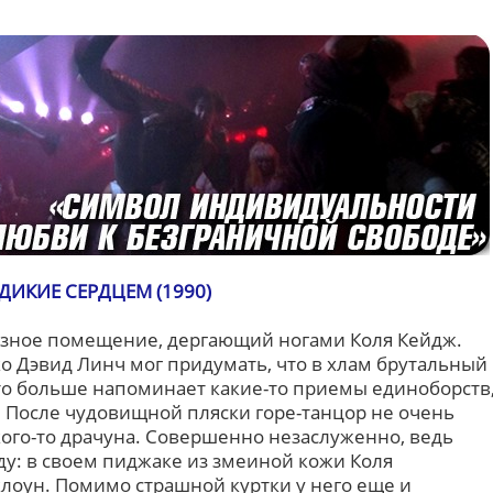
ДИКИЕ СЕРДЦЕМ (1990)
рязное помещение, дергающий ногами Коля Кейдж.
о Дэвид Линч мог придумать, что в хлам брутальный
то больше напоминает какие-то приемы единоборств
 После чудовищной пляски горе-танцор не очень
ого-то драчуна. Совершенно незаслуженно, ведь
ду: в своем пиджаке из змеиной кожи Коля
клоун. Помимо страшной куртки у него еще и