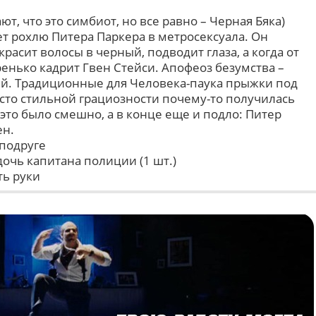
ют, что это симбиот, но все равно – Черная Бяка)
т рохлю Питера Паркера в метросексуала. Он
красит волосы в черный, подводит глаза, а когда от
енько кадрит Гвен Стейси. Апофеоз безумства –
шей. Традиционные для Человека-паука прыжки под
есто стильной грациозности почему-то получилась
 это было смешно, а в конце еще и подло: Питер
ен.
подруге
 дочь капитана полиции (1 шт.)
ть руки