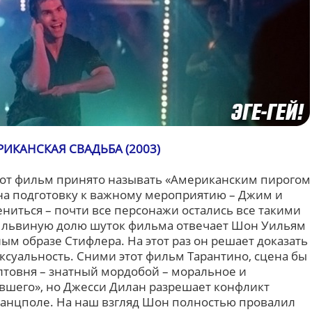
ИКАНСКАЯ СВАДЬБА (2003)
тот фильм принято называть «Американским пирогом
 на подготовку к важному мероприятию – Джим и
иться – почти все персонажи остались все такими
а львиную долю шуток фильма отвечает Шон Уильям
ым образе Стифлера. На этот раз он решает доказать
ексуальность. Сними этот фильм Тарантино, сцена бы
лтовня – знатный мордобой – моральное и
вшего», но Джесси Дилан разрешает конфликт
анцполе. На наш взгляд Шон полностью провалил