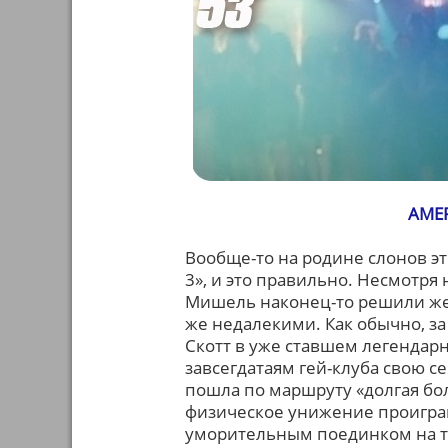
АМЕР
Вообще-то на родине слонов э
3», и это правильно. Несмотря
Мишель наконец-то решили жен
же недалекими. Как обычно, з
Скотт в уже ставшем легендарн
завсегдатаям гей-клуба свою с
пошла по маршруту «долгая бо
физическое унижение проигра
уморительным поединком на т