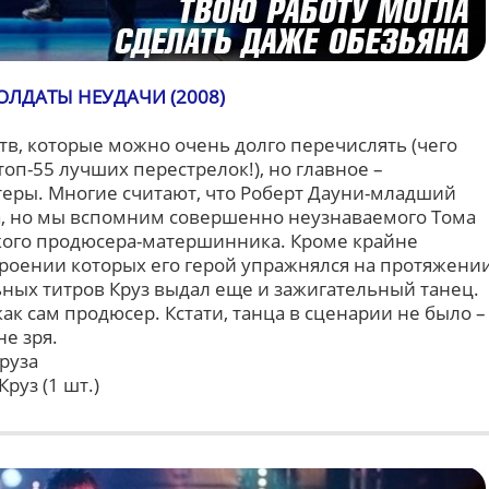
ОЛДАТЫ НЕУДАЧИ (2008)
тв, которые можно очень долго перечислять (чего
топ-55 лучших перестрелок!), но главное –
еры. Многие считают, что Роберт Дауни-младший
а, но мы вспомним совершенно неузнаваемого Тома
рзкого продюсера-матершинника. Кроме крайне
троении которых его герой упражнялся на протяжени
ьных титров Круз выдал еще и зажигательный танец.
ак сам продюсер. Кстати, танца в сценарии не было –
не зря.
руза
руз (1 шт.)