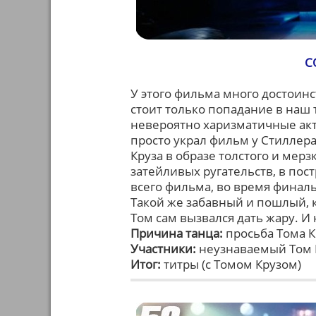
С
У этого фильма много достоинс
стоит только попадание в наш 
невероятно харизматичные акт
просто украл фильм у Стиллер
Круза в образе толстого и ме
затейливых ругательств, в пос
всего фильма, во время финал
Такой же забавный и пошлый, к
Том сам вызвался дать жару. И 
Причина танца:
просьба Тома К
Участники:
неузнаваемый Том К
Итог:
титры (с Томом Крузом)