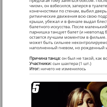
предлагая тому заняться боксом. После
чмом», он взбесился, заперся в туале
конечностями по стенам, выбил дверь
ритмические движения всю свою подро
крыши, убежал и в финале выдал блес
балетного искусства. После маленьки
парнишка танцует балет (и невпопад б
остается лучшим моментом в фильме. В
может быть сильнее неконтролируемог
наполненный гневом, но рожденный и
Причина танца:
он был не такой, как в
Участники:
сын шахтера (1 шт.)
Итог:
ничего не изменилось