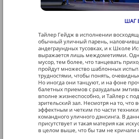
ШАГ В
Тайлер Гейдж в исполнении восходящей
обычный уличный парень, наловчивши
андеграундных тусовках, и к Школе И
выражается лишь междометиями. Одна
мусор, тем более, что танцевать прих
пройдут множество шаблонных испыт
трудностями, чтобы понять, очевидные
Но иногда они танцуют, и на фоне про
балетных приемов с разудалым эмтиви
вполне жизнеспособно, и Тайлер с по
зрительский зал. Несмотря на то, что
эффектным и четким по части техники,
командного уличного дэнсинга. В дан
присутствует и такая материя как иску
в целом выше, что бы там не кричали 