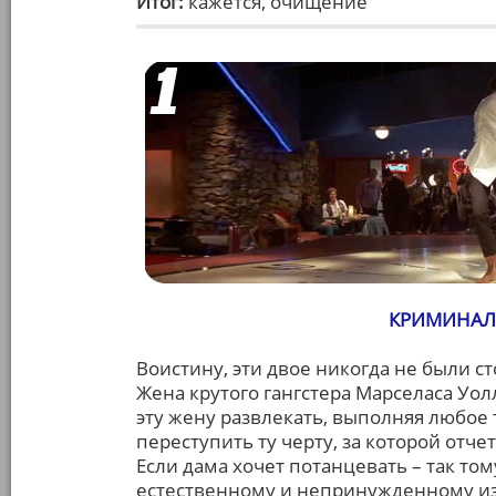
Итог:
кажется, очищение
КРИМИНАЛЬ
Воистину, эти двое никогда не были ст
Жена крутого гангстера Марселаса Уол
эту жену развлекать, выполняя любое
переступить ту черту, за которой отч
Если дама хочет потанцевать – так том
естественному и непринужденному из 