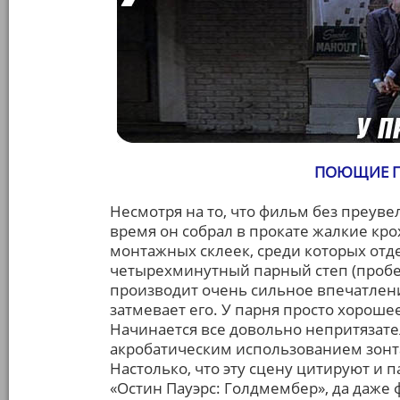
ПОЮЩИЕ П
Несмотря на то, что фильм без преув
время он собрал в прокате жалкие кр
монтажных склеек, среди которых от
четырехминутный парный степ (пробей
производит очень сильное впечатлени
затмевает его. У парня просто хороше
Начинается все довольно непритязател
акробатическим использованием зонт
Настолько, что эту сцену цитируют и 
«Остин Пауэрс: Голдмембер», да даже