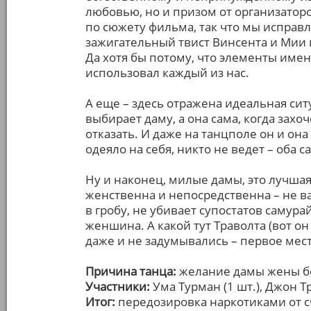
любовью, но и призом от организаторо
по сюжету фильма, так что мы испра
зажигательный твист Винсента и Мии
Да хотя бы потому, что элементы имен
использовал каждый из нас.
А еще – здесь отражена идеальная си
выбирает даму, а она сама, когда захо
отказать. И даже на танцполе он и он
одеяло на себя, никто не ведет – оба 
Ну и наконец, милые дамы, это лучшая
женственна и непосредственна – не ва
в гробу, не убивает супостатов самура
женшина. А какой тут Траволта (вот он
даже и не задумывались – первое место
Причина танца:
желание дамы жены бо
Участники:
Ума Турман (1 шт.), Джон Тр
Итог:
передозировка наркотиками от с