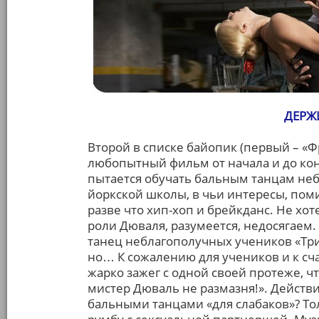
ДЕРЖИ
Второй в списке байопик (первый – «Ф
любопытный фильм от начала и до ко
пытается обучать бальным танцам не
йоркской школы, в чьи интересы, пом
разве что хип-хоп и брейкданс. Не хо
роли Дюваля, разумеется, недосягаем
танец неблагополучных учеников «Три
но… К сожалению для учеников и к сча
жарко зажег с одной своей протеже, ч
мистер Дюваль не размазня!». Действ
бальными танцами «для слабаков»? Т