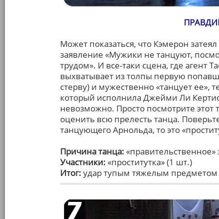
ПРАВДИВ
Может показаться, что Кэмерон затея
заявление «Мужики не танцуют, посмо
трудом». И все-таки сцена, где агент 
выхватывает из толпы первую попавшу
стерву) и мужественно «танцует ее», т
который исполнила Джейми Ли Кертис
невозможно. Просто посмотрите этот т
оценить всю прелесть танца. Поверьте
танцующего Арнольда, то это «прости
Причина танца:
«правительственное» 
Участники:
«проститутка» (1 шт.)
Итог:
удар тупым тяжелым предметом 