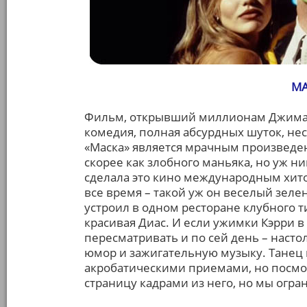
МА
Фильм, открывший миллионам Джима 
комедия, полная абсурдных шуток, нес
«Маска» является мрачным произведен
скорее как злобного маньяка, но уж н
сделала это кино международным хито
все время – такой уж он веселый зел
устроил в одном ресторане клубного т
красивая Диас. И если ужимки Кэрри в
пересматривать и по сей день – наст
юмор и зажигательную музыку. Тане
акробатическими приемами, но посмот
страницу кадрами из него, но мы огр