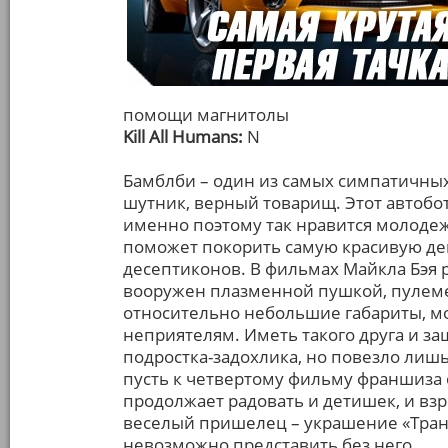
помощи магнитолы
Kill All Humans:
N
Бамблби – один из самых симпатичны
шутник, верный товарищ. Этот автобот 
именно поэтому так нравится молодеж
поможет покорить самую красивую де
десептиконов. В фильмах Майкла Бэя р
вооружен плазменной пушкой, пулеме
относительно небольшие габариты, м
неприятелям. Иметь такого друга и з
подростка-задохлика, но повезло лиш
пусть к четвертому фильму франшиза 
продолжает радовать и детишек, и вз
веселый пришелец – украшение «Тран
невозможно представить без него.