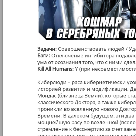
Задачи:
Совершенствовать людей / Уд
Баги:
Отключение ингибитора подавле
ума от осознания того, что с ними сде
Kill All Humans:
Y (при несовместимости
Киберлюди – раса кибернетически ус
историей развития и модификации. Дв
Мондас (близнеца Земли), которые ста
классического Доктора, а также кибе
проникли во вселенную нового Докто
Времени. В далеком будущем, эти два 
мощнейшую расу во вселенной (вселе
стремление к бессмертию за счет заме
составляющие, пока от прежних людей