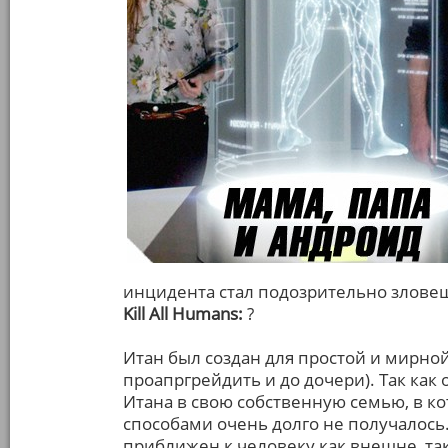
инцидента стал подозрительно злов
Kill All Humans:
?
Итан был создан для простой и мирно
проапргрейдить и до дочери). Так как 
Итана в свою собственную семью, в к
способами очень долго не получалос
приближен к человеку как внешне, так