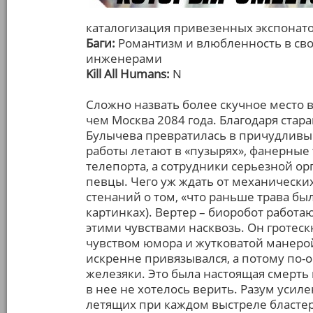
каталогизация привезенных экспонат
Баги:
Романтизм и влюбленность в сво
инженерами
Kill All Humans:
N
Сложно назвать более скучное место 
чем Москва 2084 года. Благодаря стар
Булычева превратилась в причудливый
работы летают в «пузырях», фанерны
телепорта, а сотрудники серьезной о
певцы. Чего уж ждать от механически
стенаний о том, «что раньше трава был
картинках). Вертер – биоробот работа
этими чувствами насквозь. Он гротес
чувством юмора и жутковатой манерой
искренне привязывался, а потому по-
железяки. Это была настоящая смерть
в нее не хотелось верить. Разум усил
летящих при каждом выстреле бластера