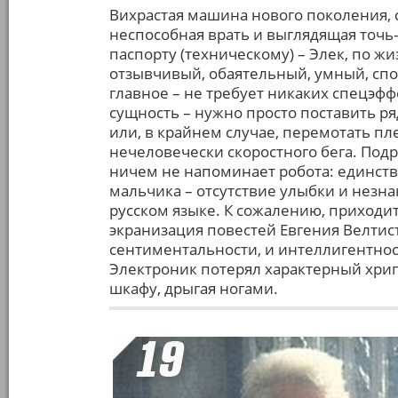
Вихрастая машина нового поколения, с
неспособная врать и выглядящая точь-
паспорту (техническому) – Элек, по ж
отзывчивый, обаятельный, умный, спо
главное – не требует никаких спецэф
сущность – нужно просто поставить р
или, в крайнем случае, перемотать пл
нечеловечески скоростного бега. Под
ничем не напоминает робота: единстве
мальчика – отсутствие улыбки и незн
русском языке. К сожалению, приходит
экранизация повестей Евгения Велтис
сентиментальности, и интеллигентнос
Электроник потерял характерный хрипл
шкафу, дрыгая ногами.