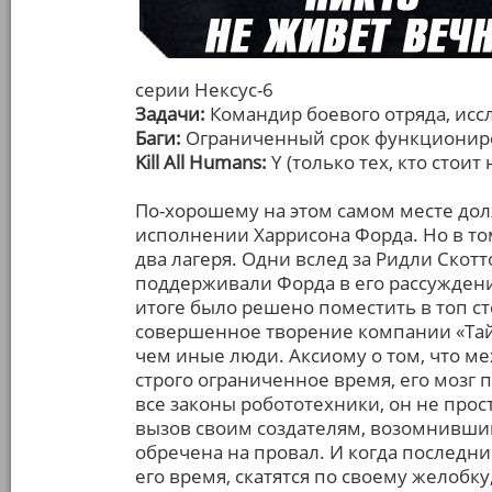
серии Нексус-6
Задачи:
Командир боевого отряда, ис
Баги:
Ограниченный срок функциониров
Kill All Humans:
Y (только тех, кто стоит 
По-хорошему на этом самом месте дол
исполнении Харрисона Форда. Но в том
два лагеря. Одни вслед за Ридли Скотт
поддерживали Форда в его рассуждени
итоге было решено поместить в топ ст
совершенное творение компании «Тайр
чем иные люди. Аксиому о том, что м
строго ограниченное время, его мозг 
все законы робототехники, он не прос
вызов своим создателям, возомнившим 
обречена на провал. И когда последн
его время, скатятся по своему желобку