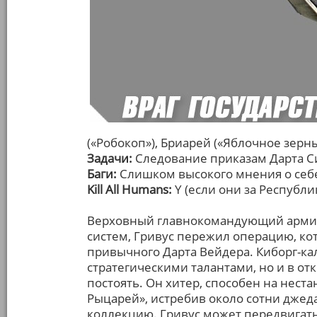
(«Робокоп»), Бриарей («Яблочное зерн
Задачи:
Следование приказам Дарта С
Баги:
Слишком высокого мнения о себе
Kill All Humans:
Y (если они за Республи
Верховный главнокомандующий арми
систем, Гривус пережил операцию, ко
привычного Дарта Вейдера. Киборг-ка
стратегическими талантами, но и в от
постоять. Он хитер, способен на нес
Рыцарей», истребив около сотни джеда
коллекцию. Гривус может передвигать