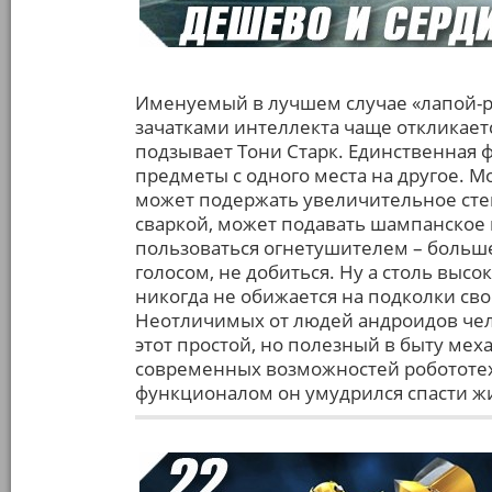
Именуемый в лучшем случае «лапой-р
зачатками интеллекта чаще откликает
подзывает Тони Старк. Единственная 
предметы с одного места на другое. М
может подержать увеличительное стек
сваркой, может подавать шампанское 
пользоваться огнетушителем – большег
голосом, не добиться. Ну а столь высок
никогда не обижается на подколки сво
Неотличимых от людей андроидов чело
этот простой, но полезный в быту ме
современных возможностей робототех
функционалом он умудрился спасти ж