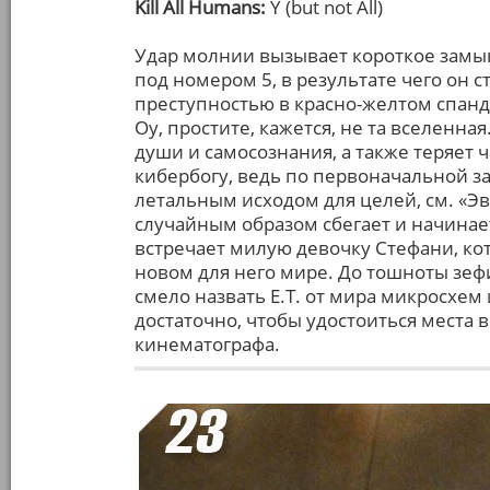
Kill All Humans:
Y (but not All)
Удар молнии вызывает короткое замы
под номером 5, в результате чего он 
преступностью в красно-желтом спанд
Оу, простите, кажется, не та вселенна
души и самосознания, а также теряет ч
кибербогу, ведь по первоначальной з
летальным исходом для целей, см. «Эв
случайным образом сбегает и начинае
встречает милую девочку Стефани, кот
новом для него мире. До тошноты зе
смело назвать E.T. от мира микросхем 
достаточно, чтобы удостоиться места 
кинематографа.