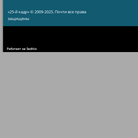
«25-й кадр» © 2009-2025. Почти все права
защищены
Работает на Seditio