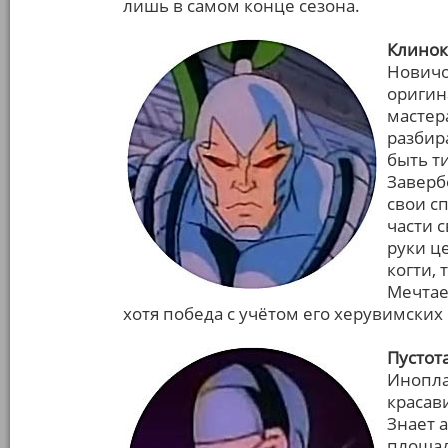
лишь в самом конце сезона.
Клинок
Новичо
оригин
мастер
разбир
быть т
Заверб
свои с
части 
руки ц
когти, 
Мечтае
хотя победа с учётом его херувимских
Пустот
Инопла
красав
Знает 
площад