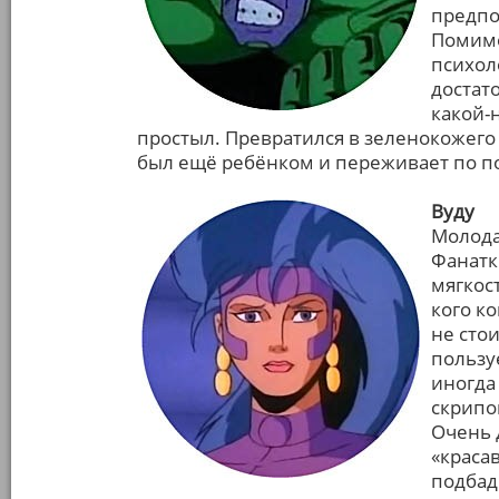
предпо
Помимо
психол
достат
какой-
простыл. Превратился в зеленокожего 
был ещё ребёнком и переживает по пов
Вуду
Молода
Фанатк
мягкос
кого к
не сто
пользу
иногда
скрипом
Очень 
«краса
подбад