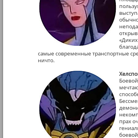
пользу
выступ
обычно
непода
открыв
«Диких
благод
самые современные транспортные средс
ничто.
Хелспо
Боевой
мечтаю
способ
Бессме
демони
некомп
прах о
гениал
боевой