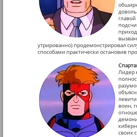
обширн
доволь
главой
подсчи
приход
вызван
утрированно) продемонстрировал сил
способами практически остановив пр
Спарта
Лидер 
полнос
разумо
объясн
левити
воин, 
отноше
демони
киберн
своих с