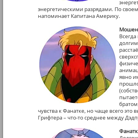
энерге
энергетическими разрядами. По свое
напоминает Капитана Америку.
Мошен
Всегда
долгим
расста
сверхс
физиче
анимац
явно и
прошло
(собств
пытает
братом
чувства к Фанатке, но чаще всего это
Грифтера – что-то среднее между Дэдп
Фанатк
Долгож