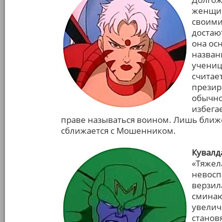
женщин
своими
достаю
она ос
названи
учениц
считае
презир
обычно
избега
праве называться воином. Лишь ближе
сближается с Мошенником.
Кувалд
«Тяжел
невосп
верзил
сминаю
увелич
станов