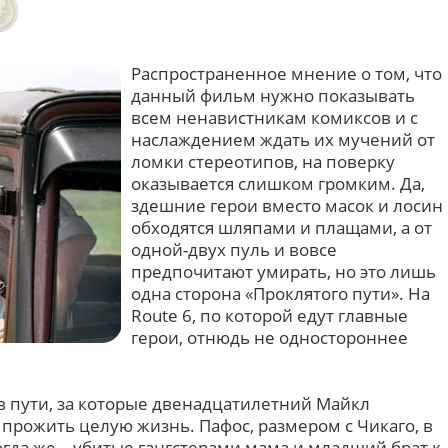
Распространенное мнение о том, что
данный фильм нужно показывать
всем ненавистникам комиксов и с
наслаждением ждать их мучений от
ломки стереотипов, на поверку
оказывается слишком громким. Да,
здешние герои вместо масок и лосин
обходятся шляпами и плащами, а от
одной-двух пуль и вовсе
предпочитают умирать, но это лишь
одна сторона «Проклятого пути». На
Route 6, по которой едут главные
герои, отнюдь не одностороннее
в пути, за которые двенадцатилетний Майкл
, прожить целую жизнь. Пафос, размером с Чикаго, в
гда же – убитые гангстерами мама и младший брат к