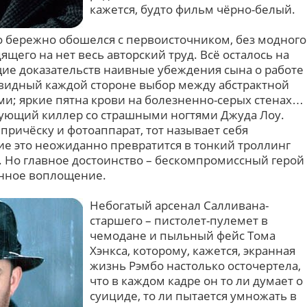
кажется, будто фильм чёрно-белый.
 бережно обошелся с первоисточником, без модного
щего на нет весь авторский труд. Всё осталось на
ие доказательств наивные убеждения сына о работе
евидный каждой стороне выбор между абстрактной
и; яркие пятна крови на болезненно-серых стенах…
вующий киллер со страшными ногтями Джуда Лоу.
ричёску и фотоаппарат, тот называет себя
ие это неожиданно превратится в тонкий троллинг
 Но главное достоинство – бескомпромиссный герой
анное воплощение.
Небогатый арсенал Салливана-
старшего – пистолет-пулемет в
чемодане и пыльный фейс Тома
Хэнкса, которому, кажется, экранная
жизнь Рэмбо настолько осточертела,
что в каждом кадре он то ли думает о
суициде, то ли пытается умножать в