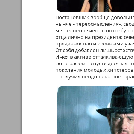
Постановщик вообще довольно
нынче «переосмысления», сводя
месте: непременно потребующ
отца лично на президента; оч
преданностью и кровными узам
От себя добавлен лишь эстест
Имея в активе отталкивающую п
фотографом – спустя десятилет
поколения молодых хипстеров.
– получил неоднозначное экр