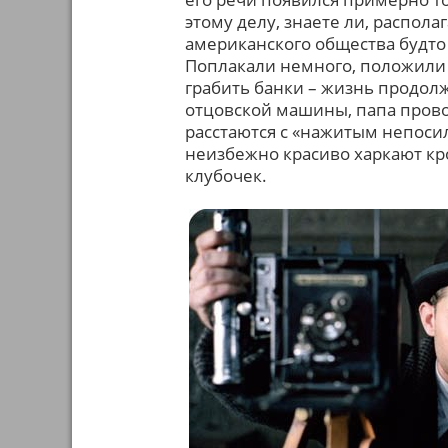
этому делу, знаете ли, распола
американского общества будто 
Поплакали немного, положили 
грабить банки – жизнь продолж
отцовской машины, папа прово
расстаются с «нажитым непоси
неизбежно красиво харкают кро
клубочек.