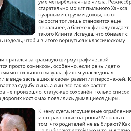
уме четырёхзначные числа. Режиссё
старательно мочит пыльного Хэнкса
нуарными струями дождя, но от
сырости тот лишь становится ещё
печальнее, а ближе к финалу выдает
такого Клинта Иствуда, что сбивает с
ь недель, чтобы в итоге вернуться к классическому
ни прятался за красивую ширму графической
тся просто комиксом, особенно, если речь идет о
помимо стильного визуала, фильм унаследовал
и в виде застывших в своем развитии персонажей. К
ает за судьбу сына, а сын всё так же растёт
в не произошло, статус-кво сохранён, только список
в дорогих костюмах появились дымящиеся дыры.
К чему суета, игрушечные ограблени
и потраченные патроны? Мораль в
том, что родителей не выбирают? Как
не выбирают детей? Но и те, и другие