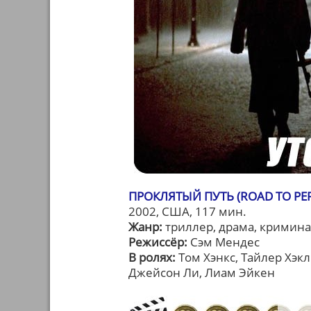
ПРОКЛЯТЫЙ ПУТЬ (ROAD TO PER
2002, США, 117 мин.
Жанр:
триллер, драма, кримин
Режиссёр:
Сэм Мендес
В ролях:
Том Хэнкс, Тайлер Хэк
Джейсон Ли, Лиам Эйкен