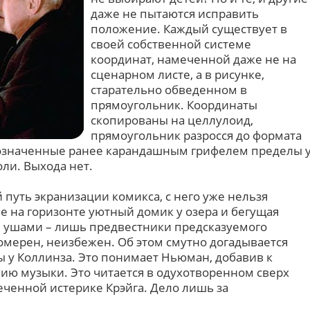
даже не пытаются исправить
положение. Каждый существует в
своей собственной системе
координат, намеченной даже не на
сценарном листе, а в рисунке,
старательно обведенном в
прямоугольник. Координаты
скопированы на целлулоид,
прямоугольник разросся до формата
обозначенные ранее карандашным грифелем пределы 
оли. Выхода нет.
путь экранизации комикса, с него уже нельзя
е на горизонте уютный домик у озера и бегущая
и ушами – лишь предвестники предсказуемого
омерен, неизбежен. Об этом смутно догадывается
у Коллинза. Это понимает Ньюман, добавив к
ю музыки. Это читается в одухотворенном сверх
еченной истерике Крэйга. Дело лишь за