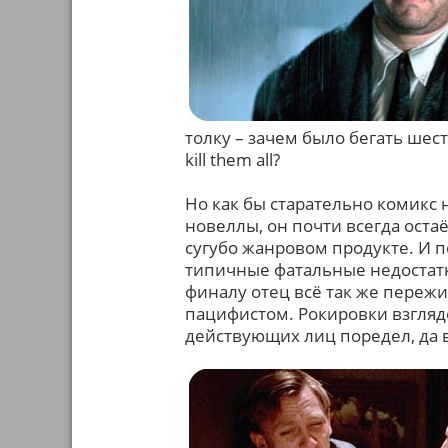
толку – зачем было бегать шест
kill them all?
Но как бы старательно комикс 
новеллы, он почти всегда остаё
сугубо жанровом продукте. И 
типичные фатальные недостатк
финалу отец всё так же пережив
пацифистом. Рокировки взглядо
действующих лиц поредел, да 