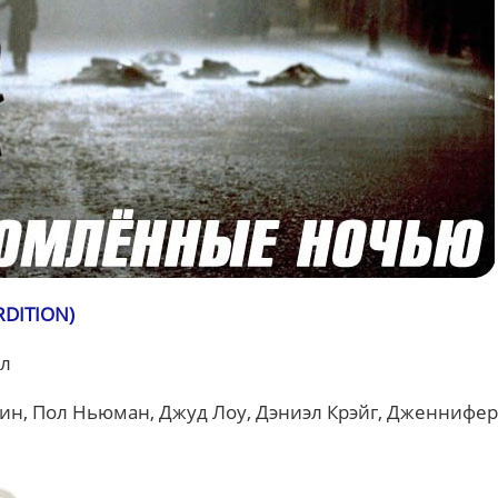
DITION)
ал
лин, Пол Ньюман, Джуд Лоу, Дэниэл Крэйг, Дженнифер