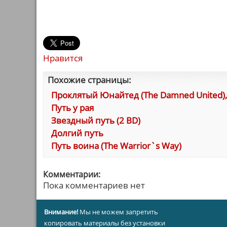
Нравится
Похожие страницы:
Проклятый Юнайтед (The Damned United),
Путь у рая
Звездный путь (2 BD)
Долгий путь
Путь воина (The Warrior`s Way)
Комментарии:
Пока комментариев нет
Внимание!
Мы не можем запретить
копировать материалы без установки