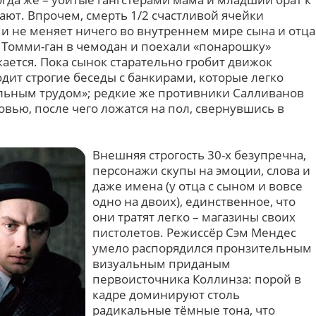
гают. Впрочем, смерть 1/2 счастливой ячейки
и не меняет ничего во внутреннем мире сына и отца
Томми-ган в чемодан и поехали «понарошку»
ается. Пока сынок старательно гробит движок
дит строгие беседы с банкирами, которые легко
льным трудом»; редкие же противники Салливанов
вью, после чего ложатся на пол, свернувшись в
Внешняя строгость 30-х безупречна,
персонажи скупы на эмоции, слова и
даже имена (у отца с сыном и вовсе
одно на двоих), единственное, что
они тратят легко – магазины своих
пистолетов. Режиссёр Сэм Мендес
умело распорядился пронзительным
визуальным приданым
первоисточника Коллинза: порой в
кадре доминируют столь
радикальные тёмные тона, что