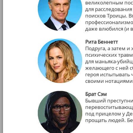
великолепным пос
для расследования 
поисков Троицы. 
профессионализмом
даже влюбился (и в
Рита Беннетт
Подруга, а затем и
психических травм
для маньяка-убийц
желающего с ней с
героя испытывать ч
своими нотациями 
Брат Сэм
Бывший преступник
перевоспитывающий
под прицелом у Дек
прощать людей. Бе