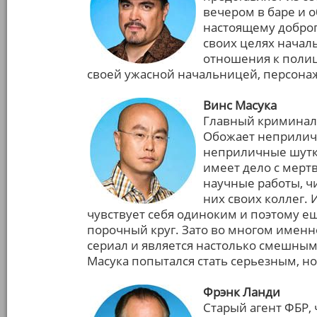
вечером в баре и о
настоящему доброг
своих целях начал
отношения к полиц
своей ужасной начальницей, персонаж
Винс Масука
Главный криминал
Обожает неприлич
неприличные шутки
имеет дело с мерт
научные работы, ч
них своих коллег. 
чувствует себя одиноким и поэтому е
порочный круг. Зато во многом именн
сериал и является настолько смешным
Масука попытался стать серьезным, но
Фрэнк Ланди
Старый агент ФБР,