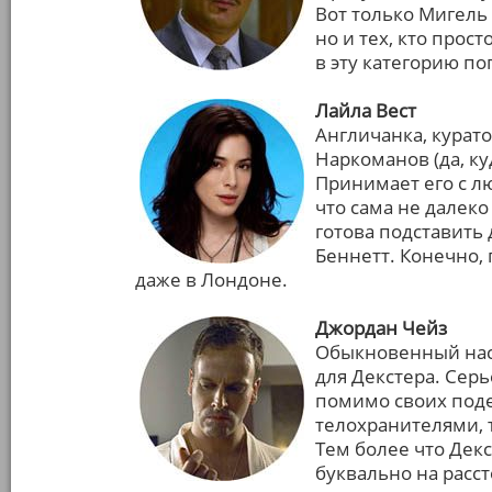
Вот только Мигель 
но и тех, кто прос
в эту категорию п
Лайла Вест
Англичанка, курат
Наркоманов (да, ку
Принимает его с л
что сама не далеко
готова подставить 
Беннетт. Конечно, 
даже в Лондоне.
Джордан Чейз
Обыкновенный нас
для Декстера. Сер
помимо своих поде
телохранителями, т
Тем более что Декс
буквально на расс