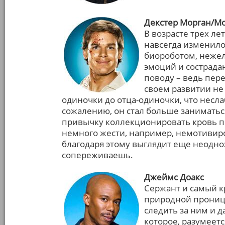
Декстер Морган/М
В возрасте трех ле
навсегда изменило 
биороботом, нежел
эмоций и сострада
поводу – ведь пере
своем развитии не
одиночки до отца-одиночки, что несла
сожалению, он стал больше заниматьс
привычку коллекционировать кровь по
немного жести, например, немотивиро
благодаря этому выглядит еще неодноз
сопереживаешь.
Джеймс Доакс
Сержант и самый к
природной проница
следить за ним и 
которое, разумеетс