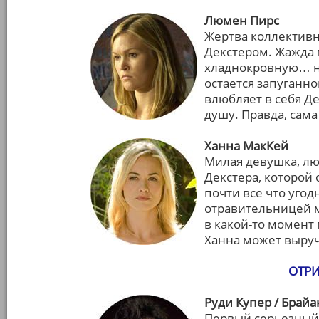
Люмен Пирс
Жертва коллективн
Декстером. Жажда 
хладнокровную… не
остается запуганно
влюбляет в себя Де
душу. Правда, сама
Ханна МакКей
Милая девушка, лю
Декстера, которой 
почти все что угод
отравительницей м
в какой-то момент 
Ханна может выручи
ОТРИ
Руди Купер / Брайа
Первый серьезный