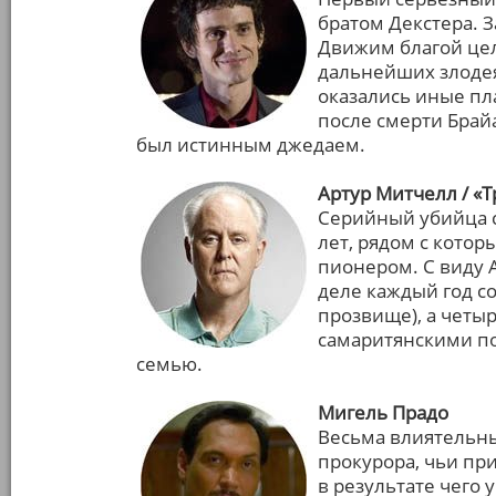
братом Декстера. 
Движим благой цел
дальнейших злодея
оказались иные пла
после смерти Брайан
был истинным джедаем.
Артур Митчелл / «
Серийный убийца 
лет, рядом с кото
пионером. С виду 
деле каждый год со
прозвище), а четы
самаритянскими по
семью.
Мигель Прадо
Весьма влиятельн
прокурора, чьи пр
в результате чего 