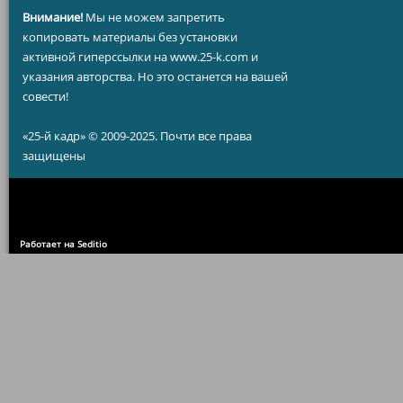
Внимание!
Мы не можем запретить
копировать материалы без установки
активной гиперссылки на www.25-k.com и
указания авторства. Но это останется на вашей
совести!
«25-й кадр» © 2009-2025. Почти все права
защищены
Работает на Seditio