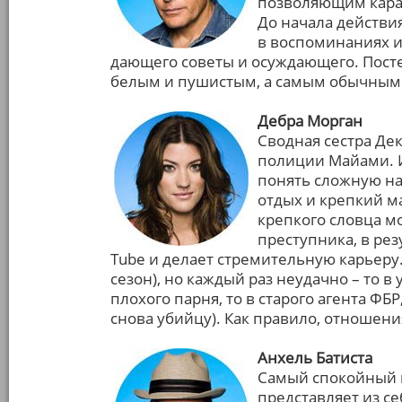
позволяющим карат
До начала действи
в воспоминаниях и
дающего советы и осуждающего. Посте
белым и пушистым, а самым обычным 
Дебра Морган
Сводная сестра Дек
полиции Майами. И
понять сложную на
отдых и крепкий м
крепкого словца м
преступника, в рез
Tube и делает стремительную карьеру.
сезон), но каждый раз неудачно – то в
плохого парня, то в старого агента ФБР
снова убийцу). Как правило, отношени
Анхель Батиста
Самый спокойный к
представляет из с