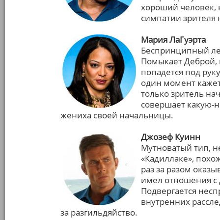
хороший человек, н
симпатии зрителя н
Мария ЛаГуэрта
Беспринципный лей
Помыкает Деброй, и
попадется под рук
один момент каже
только зритель на
совершает какую-н
жениха своей начальницы.
Джозеф Куинн
Мутноватый тип, 
«Кадиллаке», похо
раз за разом оказ
имел отношения с Д
Подвергается нес
внутренних рассл
за разгильдяйство.