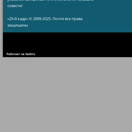
совести!
«25-й кадр» © 2009-2025. Почти все права
защищены
Работает на Seditio