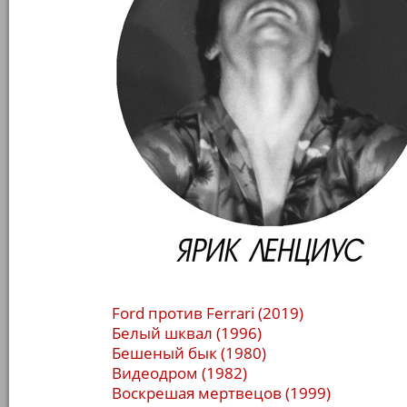
Ford против Ferrari (2019)
Белый шквал (1996)
Бешеный бык (1980)
Видеодром (1982)
Воскрешая мертвецов (1999)