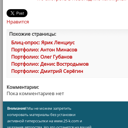
Нравится
Похожие страницы:
Блиц-опрос: Ярик Ленциус
Портфолио: Антон Минасов
Портфолио: Олег Губанов
Портфолио: Денис Востродымов
Портфолио: Дмитрий Серёгин
Комментарии:
Пока комментариев нет
Внимание!
Мы не можем запретить
копировать материалы без установки
активной гиперссылки на www.25-k.com и
указания авторства. Но это останется на вашей