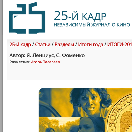
25-й кадр
/
Статьи
/
Разделы
/
Итоги года
/
ИТОГИ-201
Автор: Я. Ленциус, С. Фоменко
Разместил:
Игорь Талалаев