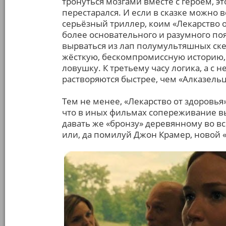
тронуться мозгами вместе с героем, это
перестарался. И если в сказке можно в
серьёзный триллер, коим «Лекарство о
более основательного и разумного по
вырваться из лап полумультяшных ск
жёсткую, бескомпромиссную историю, ч
ловушку. К третьему часу логика, а с
растворяются быстрее, чем «Алказельце
Тем не менее, «Лекарство от здоровья»
что в иных фильмах сопереживание в
давать же «бронзу» деревянному во 
или, да помилуй Джон Крамер, новой «