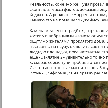
Реальность, конечно же, куда прозаи
скопилось масса фактов, доказывающи
Ходжсон. А реальные Уоррены к этом
Однако это не помешало Джеймсу Ван
Камера медленно крадётся, спрятавшис
жуткими вибрациями нагнетают чувств
ощутимо жителями проклятого дома. В
поставить на паузу, включить свет и 
людную площадку, пока натянутые стру
ещё «Заклятие 2» удивительно точно 
х: сквозь серые тучи пробиваются пе
Clash, а допотопные магнитофоны Son
истины (информация на правах реклам