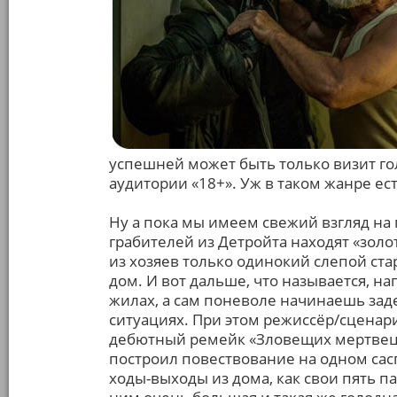
успешней может быть только визит го
аудитории «18+». Уж в таком жанре ест
Ну а пока мы имеем свежий взгляд на
грабителей из Детройта находят «золо
из хозяев только одинокий слепой ста
дом. И вот дальше, что называется, на
жилах, а сам поневоле начинаешь зад
ситуациях. При этом режиссёр/сценар
дебютный ремейк «Зловещих мертвецов
построил повествование на одном сасп
ходы-выходы из дома, как свои пять п