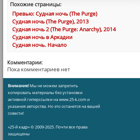
Похожие страницы:
Превью: Судная ночь (The Purge)
Судная ночь (The Purge), 2013
Судная ночь 2 (The Purge: Anarchy), 2014
Судная ночь в Аркадии
Судная ночь. Начало
Комментарии:
Пока комментариев нет
Внимание!
Мы не можем запретить
копировать материалы без установки
активной гиперссылки на www.25-k.com и
указания авторства. Но это останется на вашей
совести!
«25-й кадр» © 2009-2025. Почти все права
защищены