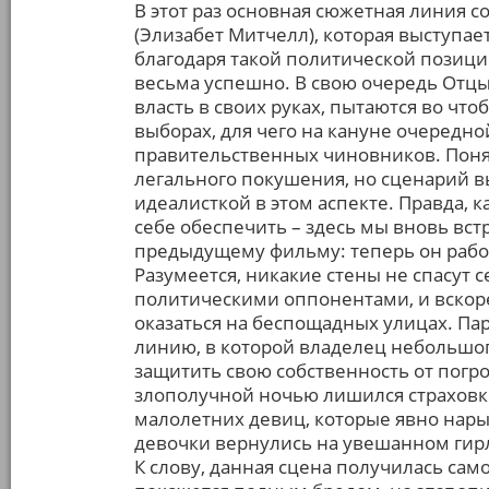
В этот раз основная сюжетная линия с
(Элизабет Митчелл), которая выступае
благодаря такой политической позиц
весьма успешно. В свою очередь От
власть в своих руках, пытаются во что
выборах, для чего на кануне очередн
правительственных чиновников. Понят
легального покушения, но сценарий 
идеалисткой в этом аспекте. Правда, 
себе обеспечить – здесь мы вновь вст
предыдущему фильму: теперь он работа
Разумеется, никакие стены не спасут 
политическими оппонентами, и вскор
оказаться на беспощадных улицах. П
линию, в которой владелец небольшог
защитить свою собственность от погр
злополучной ночью лишился страховки
малолетних девиц, которые явно нары
девочки вернулись на увешанном гирл
К слову, данная сцена получилась само