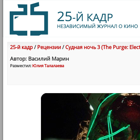
25-й кадр
/
Рецензии
/
Судная ночь 3 (The Purge: Elect
Автор: Василий Марин
Разместил:
Юлия Талалаева