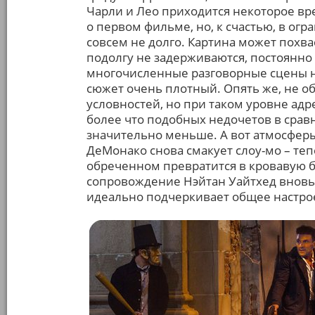
Чарли и Лео приходится некоторое вре
о первом фильме, но, к счастью, в ог
совсем не долго. Картина может похва
подолгу не задерживаются, постоянно
многочисленные разговорные сцены ни
сюжет очень плотный. Опять же, не о
условностей, но при таком уровне адр
более что подобных недочетов в сра
значительно меньше. А вот атмосферы
ДеМонако снова смакует слоу-мо – теп
обреченном превратится в кровавую 
сопровождение Нэйтан Уайтхед вновь 
идеально подчеркивает общее настро