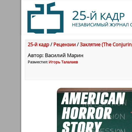
25-й кадр
/
Рецензии
/
Заклятие (The Conjurin
Автор: Василий Марин
Разместил:
Игорь Талалаев