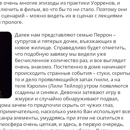
е очень многие эпизоды из практики Уорренов, и
лючить в фильм, во что бы то ни стало. Поэтому они
 сценарий – можно видеть их в сценах с лекциями
 прологе.
Далее нам представляют семью Перрон –
супругов и пятерых дочек, въезжающих в
новое жилище. Справедливо будет отметить,
что подобную завязку мы видели уже
бесчисленное количество раз, и все выглядит
очень знакомо. Постепенно в доме начинают
происходить странные события – стуки, скрипы
то и дело проявляющийся запах гнили, а на
теле Кэролин (Лили Тейлор) утром появляются
ссадины и синяки. Девочки затевают игру в
жмурки и случайно обнаруживают подвал,
ома зачем-то предпочли скрыть от чужих глаз,
 примечательно, насколько умело Ван использует вс
анра элементы, умудряясь при этом не скатиться к
мосфера очень цепкая, и здесь, в первую очередь,