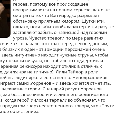
героев, поэтому все происходящее
воспринимается на полном серьезе, даже не
смотря на то, что Ван изредка разряжает
обстановку приятным юмором. Шутки эти,
однако, носят «бытовой» характер, и ни разу не
заставляют забыть о нависшей над героями
угрозе. Чувство тревоги по мере развития
еняется: в начале это страх перед неизведанным,
за близких людей – эти эмоции персонажей очень
н здесь интуитивно находит нужные струны, чтобы
лку по части визуала, но стабильно поддерживая
веренная режиссура находит отклик в отличных
же, для жанра не типично). Лили Тейлор в роли
тей выглядит ярко и естественно. Неподражаемая
играют самих Уорренов – и здесь хочется отметить,
ь адекватные герои. Сценарий рисует Уорренов
ьми без заносчивости и излишнего религиозного
а, когда герой Уилсона терпеливо объясняет, что
я продуктом сверхъестественного, говоря, что «Почти
ьное объяснение».