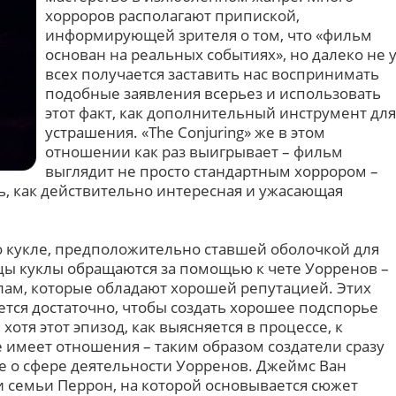
хорроров располагают припиской,
информирующей зрителя о том, что «фильм
основан на реальных событиях», но далеко не 
всех получается заставить нас воспринимать
подобные заявления всерьез и использовать
этот факт, как дополнительный инструмент для
устрашения. «The Conjuring» же в этом
отношении как раз выигрывает – фильм
выглядит не просто стандартным хоррором –
ь, как действительно интересная и ужасающая
 о кукле, предположительно ставшей оболочкой для
цы куклы обращаются за помощью к чете Уорренов –
ам, которые обладают хорошей репутацией. Этих
тся достаточно, чтобы создать хорошее подспорье
отя этот эпизод, как выясняется в процессе, к
 имеет отношения – таким образом создатели сразу
е о сфере деятельности Уорренов. Джеймс Ван
и семьи Перрон, на которой основывается сюжет