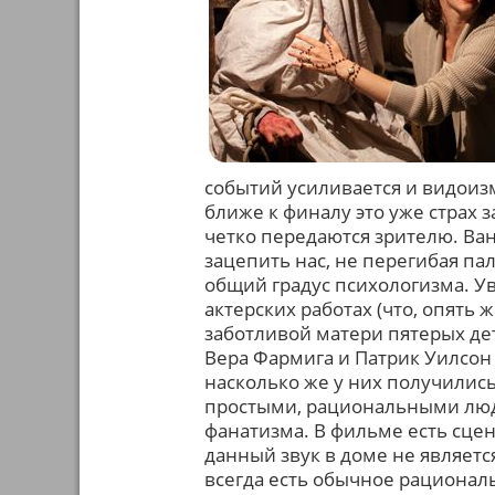
событий усиливается и видоизм
ближе к финалу это уже страх 
четко передаются зрителю. Ва
зацепить нас, не перегибая па
общий градус психологизма. У
актерских работах (что, опять 
заботливой матери пятерых де
Вера Фармига и Патрик Уилсон 
насколько же у них получилис
простыми, рациональными люд
фанатизма. В фильме есть сцен
данный звук в доме не являетс
всегда есть обычное рационал