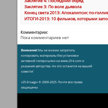
Заклятие 4: Последний обряд
Заклятие 3: По воле дьявола
Конец света 2013: Апокалипсис по-голливуд
ИТОГИ-2013: 10 фильмов, которыми запо
Комментарии:
Пока комментариев нет
Внимание!
Мы не можем запретить
копировать материалы без установки
активной гиперссылки на www.25-k.com и
указания авторства. Но это останется на вашей
совести!
«25-й кадр» © 2009-2025. Почти все права
защищены