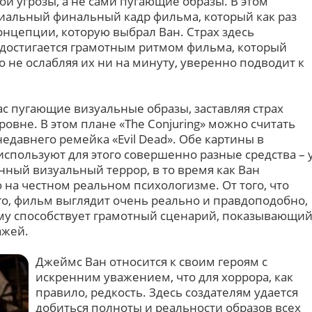
ой угрозы, а не сами пугающие образы. В этом
иальный финальный кадр фильма, который как раз
онцепции, которую выбрал Ван. Страх здесь
о достигается грамотным ритмом фильма, который
 не ослабляя их ни на минуту, уверенно подводит к
ас пугающие визуальные образы, заставляя страх
ровне. В этом плане «The Conjuring» можно считать
давнего ремейка «Evil Dead». Обе картины в
спользуют для этого совершенно разные средства – 
нный визуальный террор, в то время как Ван
на честном реальном психологизме. От того, что
о, фильм выглядит очень реально и правдоподобно,
му способствует грамотный сценарий, показывающи
ажей.
Джеймс Ван относится к своим героям с
искренним уважением, что для хоррора, как
правило, редкость. Здесь создателям удается
добиться полноты и реальности образов всех