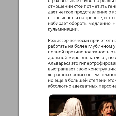
страх вызывает чувство реальн
отношении стоит отметить ген
дает четкое представление о к
основывается на тревоге, и эт
набирает обороты медленно, но
кульминации.
Режиссер всячески прячет от н
работать на более глубинном у
полной противоположностью не
должной мере впечатляют, но и
Альвареса это гипертрофирова
выстраивает свою конструкцию 
«страшных рож» совсем немног
но еще в большей степени это
абсолютно адекватных персон