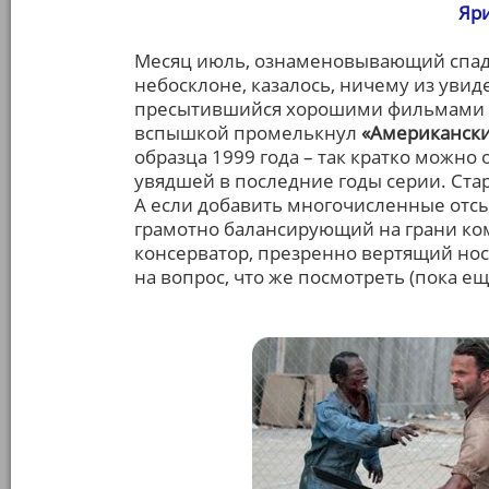
Яри
Месяц июль, ознаменовывающий спад л
небосклоне, казалось, ничему из увиде
пресытившийся хорошими фильмами м
вспышкой промелькнул
«Американский
образца 1999 года – так кратко можно
увядшей в последние годы серии. Стар
А если добавить многочисленные отсылк
грамотно балансирующий на грани ком
консерватор, презренно вертящий нос
на вопрос, что же посмотреть (пока е