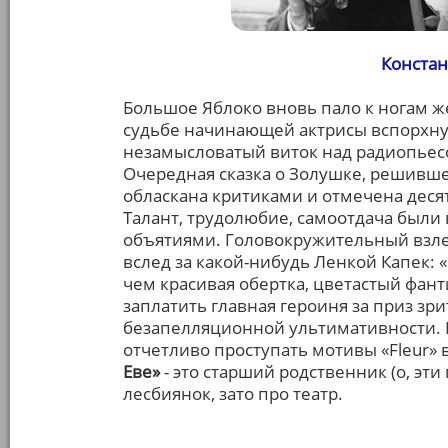
Констан
Большое Яблоко вновь пало к ногам 
судьбе начинающей актрисы вспорхнул
незамысловатый виток над радиопьесо
Очередная сказка о Золушке, решивше
обласкана критиками и отмечена деся
Талант, трудолюбие, самоотдача были
объятиями. Головокружительный взле
вслед за какой-нибудь Ленкой Капек: «
чем красивая обертка, цветастый фант
заплатить главная героиня за приз зр
безапелляционной ультимативности. 
отчетливо проступать мотивы «Fleur»
Еве»
- это старший родственник (о, эт
лесбиянок, зато про театр.