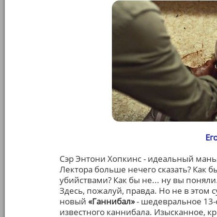
Ег
Сэр Энтони Хопкинс - идеальный манья
Лектора больше нечего сказать? Как б
убийствами? Как бы не... ну вы понял
Здесь, пожалуй, правда. Но не в этом 
новый
«Ганнибал»
- шедевральное 13-
известного каннибала. Изысканное, к