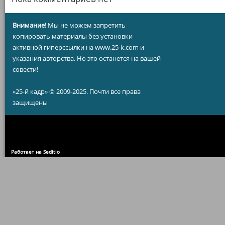
Внимание!
Мы не можем запретить
копировать материалы без установки
активной гиперссылки на www.25-k.com и
указания авторства. Но это останется на вашей
совести!
«25-й кадр» © 2009-2025. Почти все права
защищены
Работает на Seditio