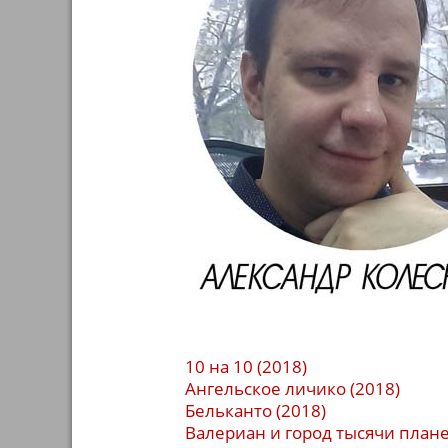
10 на 10 (2018)
Ангельское личико (2018)
Бельканто (2018)
Валериан и город тысячи плане