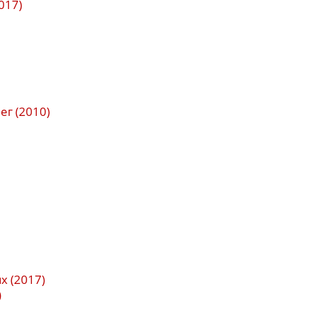
017)
г (2010)
х (2017)
)