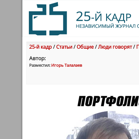
25-й кадр
/
Статьи
/
Общие
/
Люди говорят
/
П
Автор:
Разместил:
Игорь Талалаев