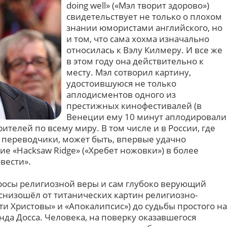
doing well» («Мэл творит здорово»)
свидетельствует не только о плохом
знании юмористами английского, но
и том, что сама хохма изначально
относилась к Вэлу Килмеру. И все же
в этом году она действительно к
месту. Мэл сотворил картину,
удостоившуюся не только
аплодисментов одного из
престижных кинофестивалей (в
Венеции ему 10 минут аплодировали
рителей по всему миру. В том числе и в России, где
 переводчики, может быть, впервые удачно
е «Hacksaw Ridge» («Хребет ножовки») в более
вести».
осы религиозной веры и сам глубоко верующий
 снизошёл от титанических картин религиозно-
и Христовы» и «Апокалипсис») до судьбы простого на
нда Досса. Человека, на поверку оказавшегося