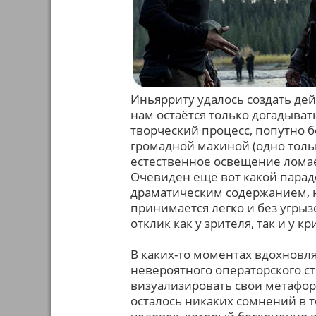
Иньярриту удалось создать дей
нам остаётся только догадыват
творческий процесс, попутно б
громадной махиной (одно тол
естественное освещение ломае
Очевиден еще вот какой парад
драматическим содержанием, н
принимается легко и без угрыз
отклик как у зрителя, так и у кр
В каких-то моментах вдохновл
невероятного операторского с
визуализировать свои метафоры
осталось никаких сомнений в то