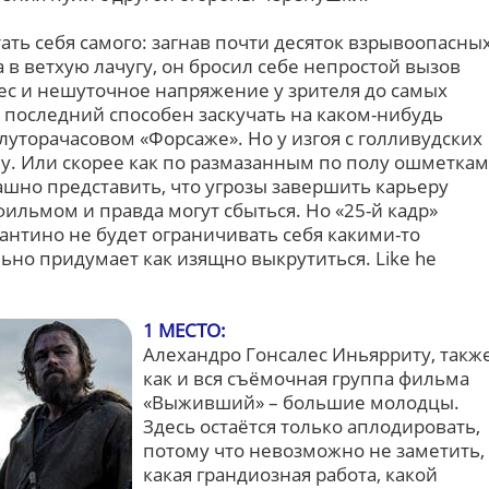
ть себя самого: загнав почти десяток взрывоопасны
 в ветхую лачугу, он бросил себе непростой вызов
с и нешуточное напряжение у зрителя до самых
да последний способен заскучать на каком-нибудь
торачасовом «Форсаже». Но у изгоя с голливудских
лу. Или скорее как по размазанным по полу ошметкам
ашно представить, что угрозы завершить карьеру
ильмом и правда могут сбыться. Но «25-й кадр»
рантино не будет ограничивать себя какими-то
ьно придумает как изящно выкрутиться. Like he
1 МЕСТО:
Алехандро Гонсалес Иньярриту, такж
как и вся съёмочная группа фильма
«Выживший» – большие молодцы.
Здесь остаётся только аплодировать,
потому что невозможно не заметить,
какая грандиозная работа, какой