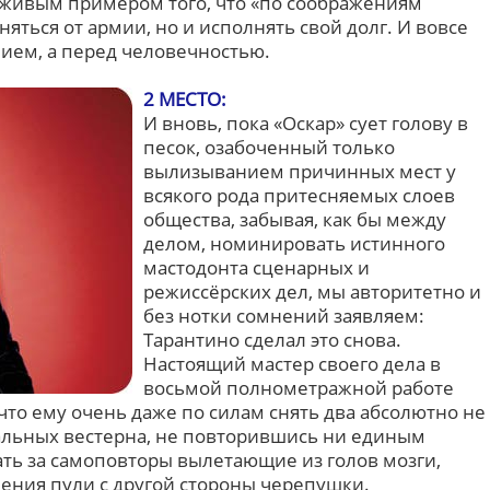
 живым примером того, что «по соображениям
яться от армии, но и исполнять свой долг. И вовсе
ием, а перед человечностью.
2 МЕСТО:
И вновь, пока «Оскар» сует голову в
песок, озабоченный только
вылизыванием причинных мест у
всякого рода притесняемых слоев
общества, забывая, как бы между
делом, номинировать истинного
мастодонта сценарных и
режиссёрских дел, мы авторитетно и
без нотки сомнений заявляем:
Тарантино сделал это снова.
Настоящий мастер своего дела в
восьмой полнометражной работе
то ему очень даже по силам снять два абсолютно не
альных вестерна, не повторившись ни единым
тать за самоповторы вылетающие из голов мозги,
ления пули с другой стороны черепушки.