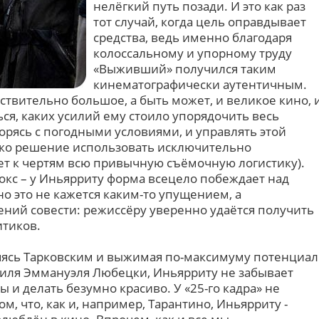
нелёгкий путь позади. И это как раз
тот случай, когда цель оправдывает
средства, ведь именно благодаря
колоссальному и упорному труду
«Выживший» получился таким
кинематографически аутентичным.
ствительно большое, а быть может, и великое кино, 
ься, каких усилий ему стоило упорядочить весь
орясь с погодными условиями, и управлять этой
ько решение использовать исключительно
т к чертям всю привычную съёмочную логистику).
окс – у Иньярриту форма всецело побеждает над
о это не кажется каким-то упущением, а
ений совести: режиссёру уверенно удаётся получить
итиков.
яясь Тарковским и выжимая по-максимуму потенциал
тиля Эммануэля Любецки, Иньярриту не забывает
 и делать безумно красиво. У «25-го кадра» не
м, что, как и, например, Тарантино, Иньярриту -