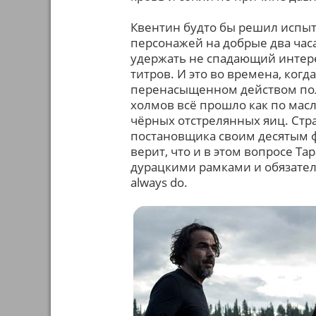
Квентин будто бы решил испыта
персонажей на добрые два часа
удержать не спадающий интере
титров. И это во времена, ког
перенасыщенном действом полу
холмов всё прошло как по мас
чёрных отстрелянных яиц. Стр
постановщика своим десятым ф
верит, что и в этом вопросе Та
дурацкими рамками и обязател
always do.