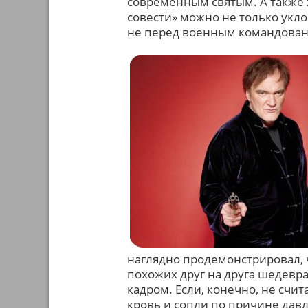
современным святым. А также
совести» можно не только уклон
не перед военным командован
наглядно продемонстрировал, ч
похожих друг на друга шедевр
кадром. Если, конечно, не счи
кровь и сопли по причине дав