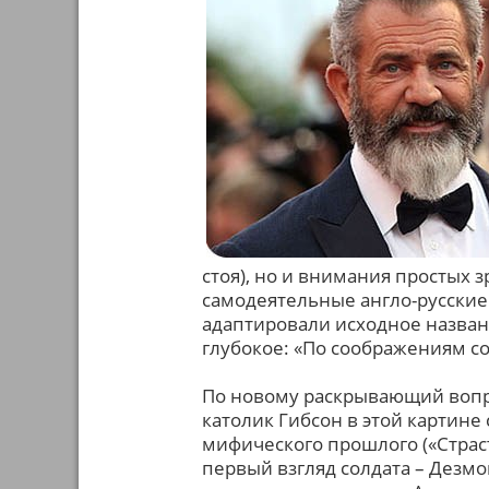
стоя), но и внимания простых з
самодеятельные англо-русские
адаптировали исходное названи
глубокое: «По соображениям со
По новому раскрывающий вопр
католик Гибсон в этой картине
мифического прошлого («Страст
первый взгляд солдата – Дезмо