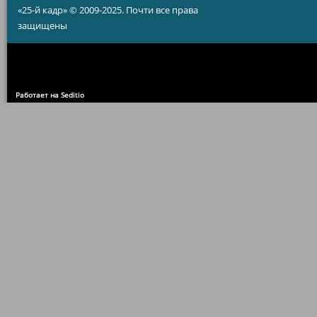
«25-й кадр» © 2009-2025. Почти все права
защищены
Работает на Seditio