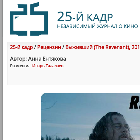
25-й кадр
/
Рецензии
/
Выживший (The Revenant), 20
Автор: Анна Ентякова
Разместил:
Игорь Талалаев