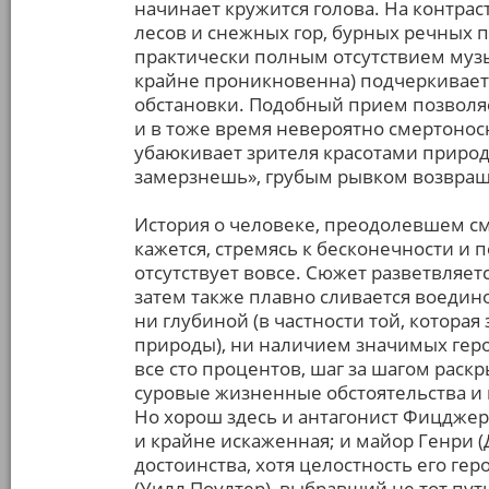
начинает кружится голова. На контра
лесов и снежных гор, бурных речных п
практически полным отсутствием музы
крайне проникновенна) подчеркивает
обстановки. Подобный прием позволяе
и в тоже время невероятно смертоно
убаюкивает зрителя красотами природ
замерзнешь», грубым рывком возвраща
История о человеке, преодолевшем см
кажется, стремясь к бесконечности и п
отсутствует вовсе. Сюжет разветвляетс
затем также плавно сливается воедин
ни глубиной (в частности той, котора
природы), ни наличием значимых геро
все сто процентов, шаг за шагом раск
суровые жизненные обстоятельства и
Но хорош здесь и антагонист Фицджерал
и крайне искаженная; и майор Генри (
достоинства, хотя целостность его ге
(Уилл Поултер), выбравший не тот п