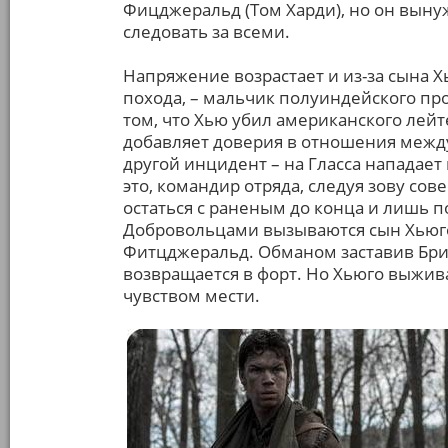
Фицджеральд (Том Харди), но он выну
следовать за всеми.
Напряжение возрастает и из-за сына Х
похода, – мальчик полуиндейского про
том, что Хью убил американского лейте
добавляет доверия в отношения между
другой инцидент – на Гласса нападает
это, командир отряда, следуя зову сов
остаться с раненым до конца и лишь п
Добровольцами вызываются сын Хьюг
Фитцджеральд. Обманом заставив Бр
возвращается в форт. Но Хьюго выжив
чувством мести.