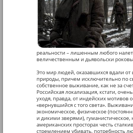
реальности – лишенным любого налет
величественным и дьявольски роков
Это мир людей, оказавшихся вдали о
природы, причем исключительно по св
собственное выживание, как не за сч
Российская локализация, кстати, очен
уходя, правда, от индейских мотивов о
«вернувшийся с того света». Выживание
экономическое, физическое (постоян
и дикими зверями), гуманистическое,
американских просторах честь сталкив
стремлением убивать, потребность лю