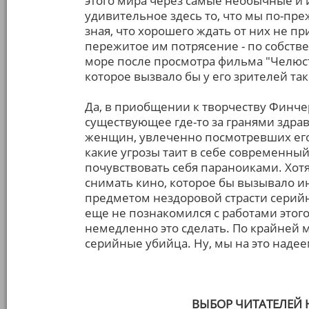
этого мира через самые необычные и
удивительное здесь то, что мы по-пр
зная, что хорошего ждать от них не п
пережитое им потрясение - по собств
море после просмотра фильма "Челюсти
которое вызвало бы у его зрителей та
Да, в приобщении к творчеству Финче
существующее где-то за гранями здрав
женщин, увлеченно посмотревших его 
какие угрозы таит в себе современный
почувствовать себя параноиками. Хотя
снимать кино, которое бы вызывало ин
предметом нездоровой страсти серийн
еще не познакомился с работами этого
немедленно это сделать. По крайней ме
серийные убийца. Ну, мы на это наде
ВЫБОР ЧИТАТЕЛЕЙ