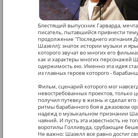
Блестящий выпускник Гарварда, мечт
писатель, пытавшийся привнести тем
продолжение "Последнего изгнания Дь
Шазелл); знаток истории музыки и яр
которого звучат во многих его фильма
как и характеры многих персонажей Ш
одержимость ею. Именно эта идея ста
из главных героев которого - бараба
Фильм, сценарий которого мог навсегд
невостребованных проектов, только ц
получил путевку в жизнь и сделал ег
ритмы барабанного боя в джазовом орк
надежд о музыкальном признании Шаз
чаяний. И пусть эта известность не т
воротилы Голливуда, срубающие беше
Не важно: Шазелл все равно достиг св