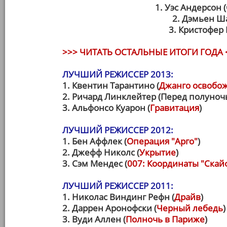
1. Уэс Андерсон 
2. Дэмьен Ш
3. Кристофер
>>> ЧИТАТЬ ОСТАЛЬНЫЕ ИТОГИ ГОДА 
ЛУЧШИЙ РЕЖИССЕР 2013:
1. Квентин Тарантино (
Джанго освобо
2. Ричард Линклейтер (Перед полуноч
3. Альфонсо Куарон (
Гравитация
)
ЛУЧШИЙ РЕЖИССЕР 2012:
1. Бен Аффлек (
Операция "Арго"
)
2. Джефф Николс (
Укрытие
)
3. Сэм Мендес (
007: Координаты "Ска
ЛУЧШИЙ РЕЖИССЕР 2011:
1. Николас Виндинг Рефн (
Драйв
)
2. Даррен Аронофски (
Черный лебедь
)
3. Вуди Аллен (
Полночь в Париже
)