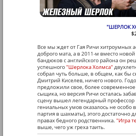
"ШЕРЛОК Х
$
Все мы ждет от Гая Ричи хитроумных 
доброго мата, а в 2011-м вместо ново
бандюков с английского района он р
успешного
"Шерлока Холмса"
двухлетн
собрал чуть больше, в общем, как бы 
Дмитрий Киселев, ничего нового. Год
предложили свое, более современное
сыщика, но версия Ричи осталась заба
сцену вышел легендарный профессор 
гениальных умов оказалось не особо 
партия в шахматы), этого достаточно 
правах бедного родственника.
"Игра т
выше, чего уж греха таить.