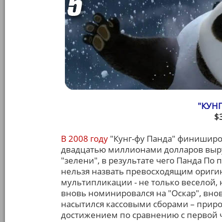
"КУНГ
$
В 2008 году
"Кунг-фу Панда" финиширов
двадцатью миллионами долларов выру
"зелени", в результате чего Панда По
нельзя назвать превосходящим оригин
мультипликации - не только веселой,
вновь номинировался на "Оскар", вно
насытился кассовыми сборами – приро
достижением по сравнению с первой ча