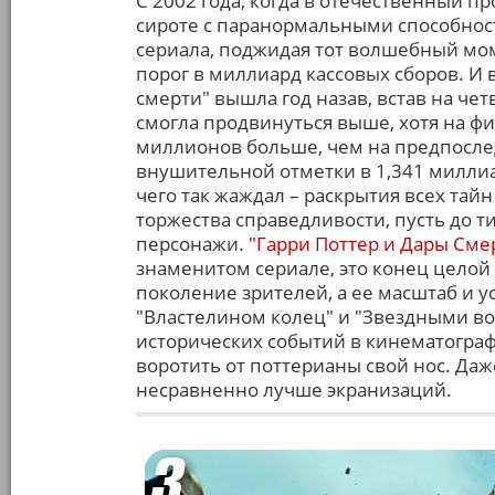
С 2002 года, когда в отечественный п
сироте с паранормальными способност
сериала, поджидая тот волшебный мом
порог в миллиард кассовых сборов. И в
смерти" вышла год назав, встав на чет
смогла продвинуться выше, хотя на фи
миллионов больше, чем на предпослед
внушительной отметки в 1,341 миллиар
чего так жаждал – раскрытия всех тайн
торжества справедливости, пусть до 
персонажи.
"Гарри Поттер и Дары Смерт
знаменитом сериале, это конец целой
поколение зрителей, а ее масштаб и у
"Властелином колец" и "Звездными во
исторических событий в кинематограф
воротить от поттерианы свой нос. Даж
несравненно лучше экранизаций.