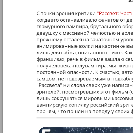
$
С точки зрения критики
"Рассвет: Част
когда это останавливало фанатов от 
гламурного вампира, брутального обо
девушку с массивной челюстью и вол
прежнему остался на зачаточном уров
анимированные волки на картинке вы
лишь для сабжа, описанного ниже. Как
франшизах, речь в фильме зашла о се
получеловека-полувампира, чья жизнь (
постоянной опасности. К счастью, авт
самцом, не подозреваемым в подкаблу
"Рассвета" ни слова сверх уже написа
зрителей, посмотревших этот фильм (см
лишь сокрушаться мировыми кассовыми
вампирскую копилку российский зрите
парням, что пошли на поводу у своих 