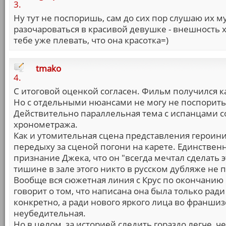
3.
Ну тут не поспоришь, сам до сих пор слушаю их муз
разочароваться в красивой девушке - внешность хо
тебе уже плевать, что она красотка=)
tmako
4.
С итоговой оценкой согласен. Фильм получился 
Но с отдельными нюансами не могу не поспорить
Действительно параллельная тема с испанцами с
хронометража.
Как и утомительная сцена представления героини
передыху за сценой погони на карете. Единственн
признание Джека, что он "всегда мечтал сделать э
тишине в зале этого никто в русском дубляже не 
Вообще вся сюжетная линия с Крус по окончанию 
говорит о том, что написана она была только ради
конкретно, а ради нового яркого лица во франши
неубедительная.
Но в целом, за историей следить гораздо легче, 