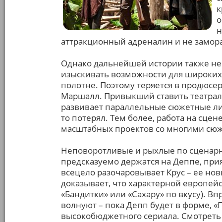
к
о
н
аттракционный адреналин и не замора
Однако дальнейшей истории также нео
изыскивать возможности для широких
полотне. Поэтому теряется в продюсе
Маршалл. Привыкший ставить театрал
развивает параллельные сюжетные лин
то потерял. Тем более, работа на сце
масштабных проектов со многими сю
Неповоротливые и рыхлые по сценарн
предсказуемо держатся на Деппе, пр
всецело разочаровывает Крус – ее но
доказывает, что характерной европейс
«Бандитки» или «Сахару» по вкусу). В
волнуют – пока Депп будет в форме, 
высокобюджетного сериала. Смотреть 