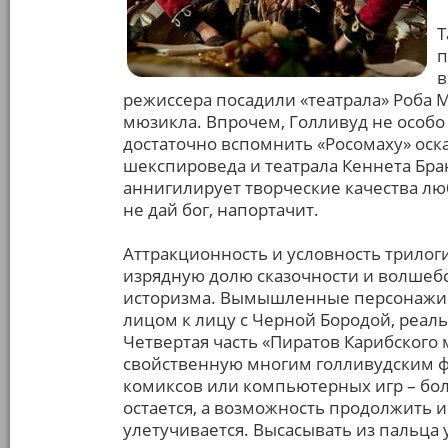
Т
п
в
режиссера посадили «театрала» Роба М
мюзикла. Впрочем, Голливуд не особо
достаточно вспомнить «Росомаху» оска
шекспироведа и театрала Кеннета Бра
аннигилирует творческие качества лю
не дай бог, напортачит.
Аттракционность и условность трило
изрядную долю сказочности и волшебст
историзма. Вымышленные персонажи Д
лицом к лицу с Черной Бородой, реал
Четвертая часть «Пиратов Карибского
свойственную многим голливудским ф
комиксов или компьютерных игр – боле
остается, а возможность продолжить
улетучивается. Высасывать из пальца у