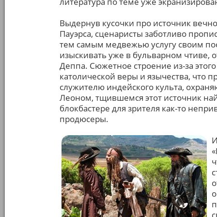
литература по теме уже экранизирова
Выдернув кусочки про источник вечно
Пауэрса, сценаристы заботливо пропи
тем самым медвежью услугу своим по
изыскивать уже в бульварном чтиве, 
Деппа. Сюжетное строение из-за этого
католической веры и язычества, что п
служителю индейского культа, охраня
Леоном, тщившемся этот источник най
блокбастере для зрителя как-то непр
продюсеры.
И
«
ч
с
о
о
п
с