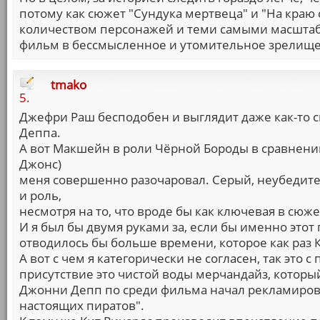
потому как сюжет "Сундука мертвеца" и "На кра
количеством персонажей и теми самыми масшт
фильм в бессмысленное и утомительное зрелище
tmako
5.
Джефри Раш бесподобен и выглядит даже как-то 
Деппа.
А вот Макшейн в роли Чёрной Бороды в сравнени
Джонс)
меня совершенно разочаровал. Серый, неубедит
и роль,
несмотря на то, что вроде бы как ключевая в сюж
И я был бы двумя руками за, если бы именно этот
отводилось бы больше времени, которое как раз Кр
А вот с чем я категорически не согласен, так это 
присутствие это чистой воды мерчандайз, которы
Джонни Депп по среди фильма начал рекламироват
настоящих пиратов".