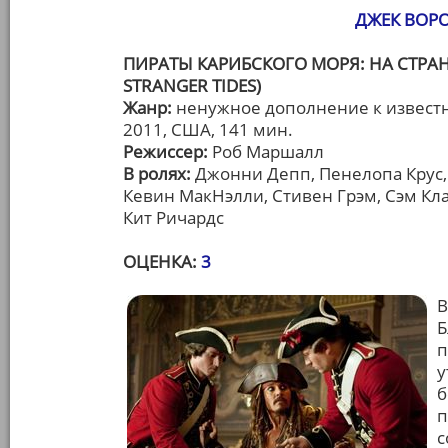
ДЖЕК ВОРО
ПИРАТЫ КАРИБСКОГО МОРЯ: НА СТРАНН
STRANGER TIDES)
Жанр:
ненужное дополнение к извест
2011, США, 141 мин.
Режиссер:
Роб Маршалл
В ролях:
Джонни Депп, Пенелопа Крус
Кевин МакНэлли, Стивен Грэм, Сэм Кл
Кит Ричардс
ОЦЕНКА:
3
В
Б
п
у
б
п
с