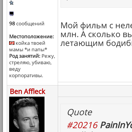
Мой фильм с нел
98
сообщений
млн. А сколько в
Местоположение:
летающим бодиб
койка твоей
мамы *и папы*
Род занятий:
Режу,
стреляю, убиваю,
веду
корпоративы.
Ben Affleck
Quote
#20216
PainInY