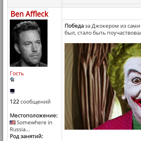
Ben Affleck
Победа
за Джокером из сами 
был, стало быть поучаствова
Гость
122
сообщений
Местоположение:
Somewhere in
Russia...
Род занятий: