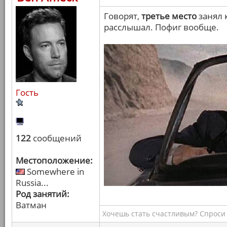
Говорят,
третье место
занял 
расслышал. Пофиг вообще.
Гость
122
сообщений
Местоположение:
Somewhere in
Russia...
Род занятий:
Ватман
Хочешь стать счастливым? Спроси 