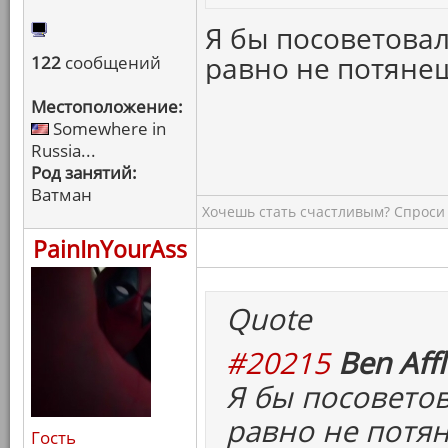
Я бы посоветовал
равно не потяне
122
сообщений
Местоположение:
Somewhere in
Russia...
Род занятий:
Ватман
Хочешь стать счастливым? Спроси 
PainInYourAss
Quote
#20215
Ben Affl
Я бы посоветов
равно не потя
Гость