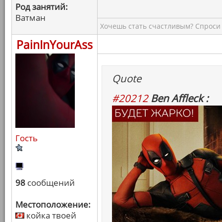
Род занятий:
Ватман
Хочешь стать счастливым? Спроси 
PainInYourAss
Quote
#20212
Ben Affleck :
Гость
98
сообщений
Местоположение:
койка твоей