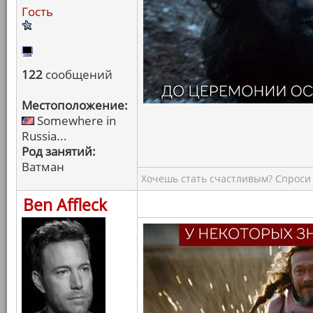
Гость
122
сообщений
Местоположение:
Somewhere in
Russia...
Род занятий:
Ватман
Хочешь стать счастливым? Спроси 
Ben Affleck