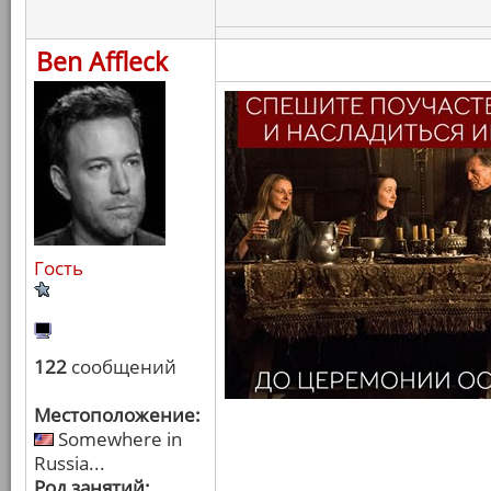
Ben Affleck
Гость
122
сообщений
Местоположение:
Somewhere in
Russia...
Род занятий: