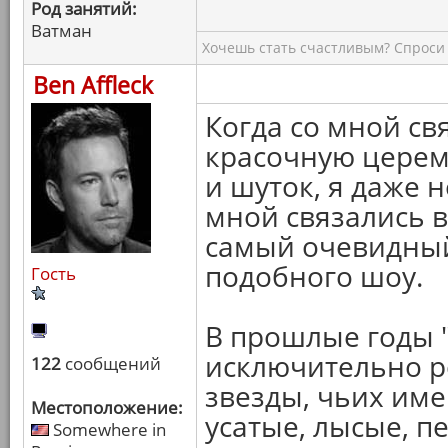
Род занятий:
Ватман
Хочешь стать счастливым? Спроси 
Ben Affleck
Когда со мной св
красочную церем
и шуток, я даже 
мной связались в
самый очевидный
подобного шоу.
Гость
В прошлые годы 
исключительно р
122
сообщений
звезды, чьих имен
Местоположение:
усатые, лысые, п
Somewhere in