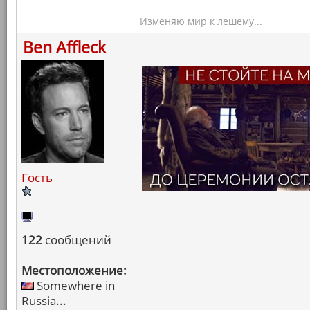
Изменяю мир к лешему...
Ben Affleck
Гость
122
сообщений
Местоположение:
Somewhere in
Russia...