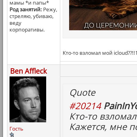
мамы *и папы*
Род занятий:
Режу,
стреляю, убиваю,
веду
корпоративы.
Кто-то взломал мой icloud??!!
Ben Affleck
Quote
#20214
PainInY
Кто-то взломал 
Кажется, мне п
Гость