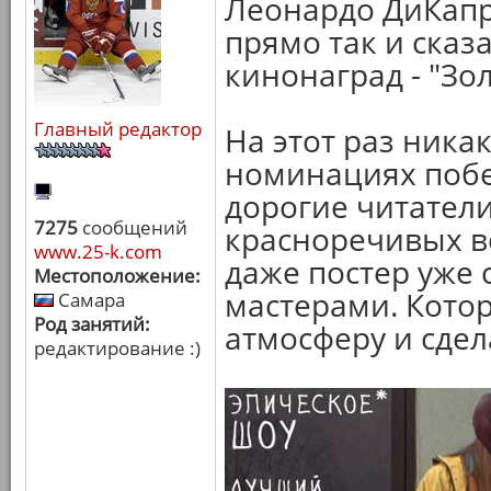
Леонардо ДиКапр
прямо так и сказ
кинонаград - "Зо
Главный редактор
На этот раз ника
номинациях побе
дорогие читатели
7275
сообщений
красноречивых в
www.25-k.com
даже постер уже
Местоположение:
мастерами. Кото
Самара
Род занятий:
атмосферу и сдел
редактирование :)