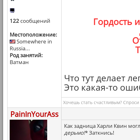
Гордость 
122
сообщений
Местоположение:
О
Somewhere in
Т
Russia...
Род занятий:
Ватман
Что тут делает л
Это какая-то оши
Хочешь стать счастливым? Спроси 
PainInYourAss
Как задница Харли Квин могл
дерьмо!
* Заткнись!