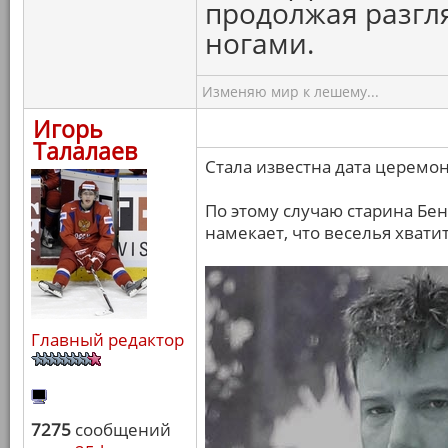
продолжая разгля
ногами.
Изменяю мир к лешему...
Игорь
Талалаев
Стала известна дата церемон
По этому случаю старина Бен
намекает, что веселья хватит
Главный редактор
7275
сообщений