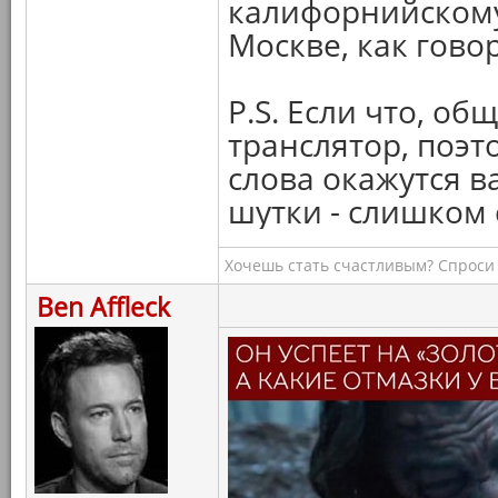
калифорнийскому 
Москве, как говор
P.S. Если что, об
транслятор, поэто
слова окажутся в
шутки - слишком
Хочешь стать счастливым? Спроси 
Ben Affleck