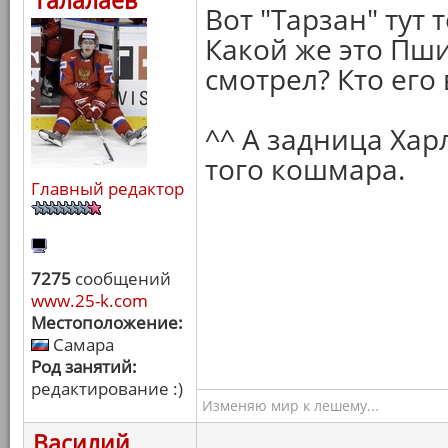
Талалаев
Вот "Тарзан" тут т
Какой же это Пшик
смотрел? Кто его
^^ А задница Хар
того кошмара.
Главный редактор
7275
сообщений
www.25-k.com
Местоположение:
Самара
Род занятий:
редактирование :)
Изменяю мир к лешему...
Василий