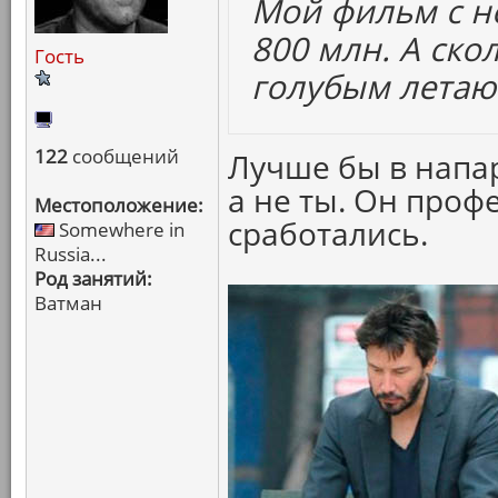
Мой фильм с н
800 млн. А ско
Гость
голубым лета
122
сообщений
Лучше бы в напар
а не ты. Он проф
Местоположение:
сработались.
Somewhere in
Russia...
Род занятий:
Ватман