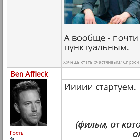
А вообще - почти
пунктуальным.
Хочешь стать счастливым? Спроси 
Ben Affleck
Иииии стартуем.
(фильм, от кот
о
Гость