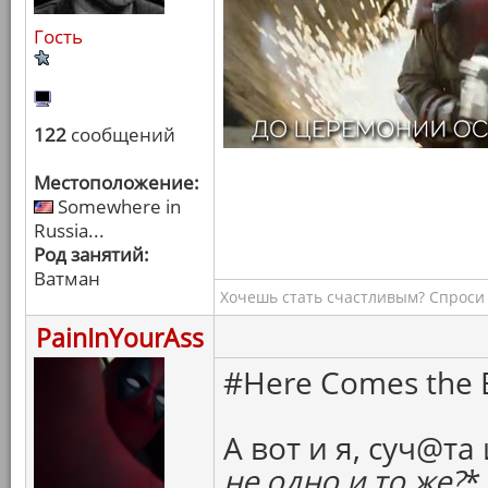
Гость
122
сообщений
Местоположение:
Somewhere in
Russia...
Род занятий:
Ватман
Хочешь стать счастливым? Спроси 
PainInYourAss
#Here Comes the B
А вот и я, суч@та 
не одно и то же?
*