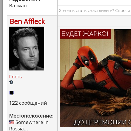
Ватман
Хочешь стать счастливым? Спроси 
Ben Affleck
Гость
122
сообщений
Местоположение:
Somewhere in
Russia...