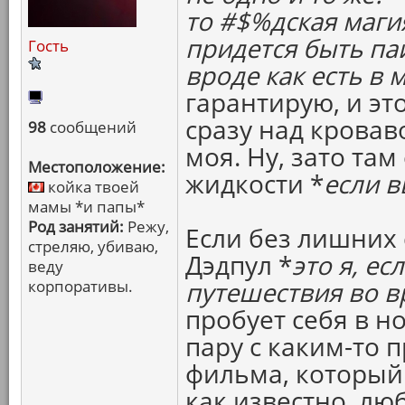
то #$%дская маги
придется быть паи
Гость
вроде как есть в 
гарантирую, и эт
сразу над кровав
98
сообщений
моя. Ну, зато та
Местоположение:
жидкости *
если в
койка твоей
мамы *и папы*
Род занятий:
Режу,
Если без лишних 
стреляю, убиваю,
Дэдпул *
это я, ес
веду
корпоративы.
путешествия во в
пробует себя в н
пару с каким-то 
фильма, который 
как известно, лю