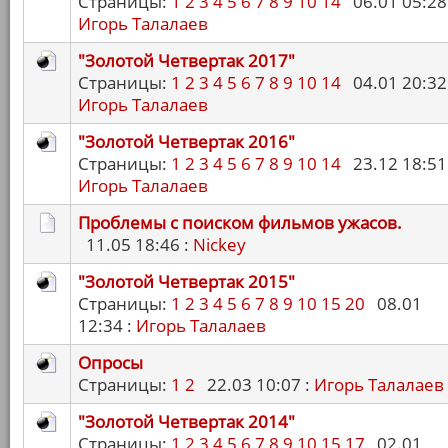
Страницы:
1
2
3
4
5
6
7
8
9
10
14
06.01 05:28 
Игорь Талалаев
"Золотой Четвертак 2017"
Страницы:
1
2
3
4
5
6
7
8
9
10
14
04.01 20:32 
Игорь Талалаев
"Золотой Четвертак 2016"
Страницы:
1
2
3
4
5
6
7
8
9
10
14
23.12 18:51 
Игорь Талалаев
Проблемы с поиском фильмов ужасов.
11.05 18:46 :
Nickey
"Золотой Четвертак 2015"
Страницы:
1
2
3
4
5
6
7
8
9
10
15
20
08.01
12:34 :
Игорь Талалаев
Опросы
Страницы:
1
2
22.03 10:07 :
Игорь Талалаев
"Золотой Четвертак 2014"
Страницы:
1
2
3
4
5
6
7
8
9
10
15
17
02.01