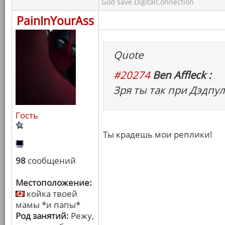
God save DigitalConnection
PainInYourAss
Quote
#20274
Ben Affleck :
Зря ты так при Дэдпул
Гость
Ты крадешь мои реплики!
98
сообщений
Местоположение:
койка твоей
мамы *и папы*
Род занятий:
Режу,