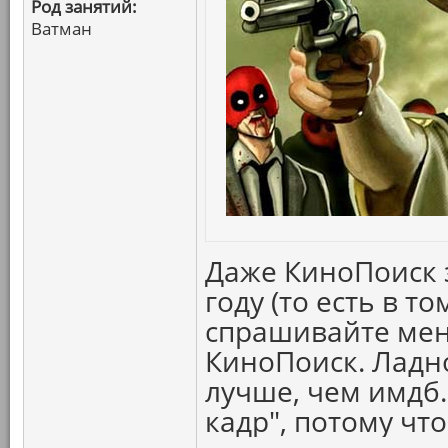
Род занятий:
Ватман
Даже КиноПоиск з
году (то есть в т
спрашивайте мен
КиноПоиск. Ладно
лучше, чем имдб.
кадр", потому что