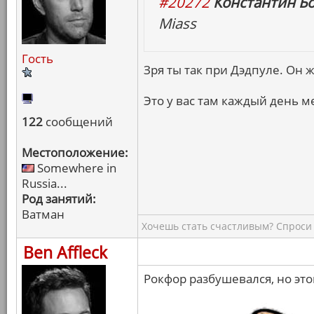
#20272
Константин Б
Miass
Гость
Зря ты так при Дэдпуле. Он ж
Это у вас там каждый день м
122
сообщений
Местоположение:
Somewhere in
Russia...
Род занятий:
Ватман
Хочешь стать счастливым? Спроси 
Ben Affleck
Рокфор разбушевался, но это