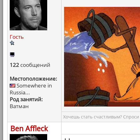
Гость
122
сообщений
Местоположение:
Somewhere in
Russia...
Род занятий:
Ватман
Хочешь стать счастливым? Спроси 
Ben Affleck