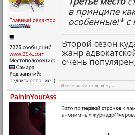
Третье место
ст
в принципе ка
особенные!*
с 
Главный редактор
Второй сезон куд
7275
сообщений
жанр адвокатско
www.25-k.com
очень популярен,
Местоположение:
Самара
Род занятий:
редактирование :)
Изменяю мир к лешему...
PainInYourAss
Зато по
первой строчке
к вам
анонимных журнадр@черов