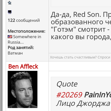
Да-да, Red Son. 
образованного че
122
сообщений
"Готэм" смотрит -
Местоположение:
какого вы города
Somewhere in
Russia...
Род занятий:
Ватман
Хочешь стать счастливым? Спроси 
Ben Affleck
Quote
#20269
PainInY
Лицо Джорджа 