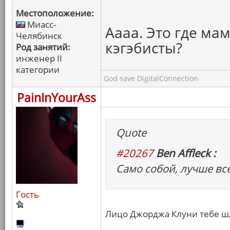
Местоположение:
Миасс-
Аааа. Это где ма
Челябинск
кэгэбисты?
Род занятий:
инженер II
категории
God save DigitalConnection
PainInYourAss
Quote
#20267
Ben Affleck :
Само собой, лучше всех
Гость
Лицо Джорджа Клуни тебе ш