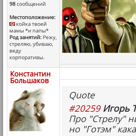
98
сообщений
Местоположение:
койка твоей
мамы *и папы*
Род занятий:
Режу,
стреляю, убиваю,
веду
корпоративы.
Константин
Большаков
Quote
#20259
Игорь Т
Про "Стрелу" н
но "Готэм" как