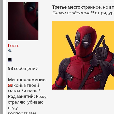
Третье место
странное, но в
Скажи особенные!*
с придур
Гость
98
сообщений
Местоположение:
койка твоей
мамы *и папы*
Род занятий:
Режу,
стреляю, убиваю,
веду
корпоративы.