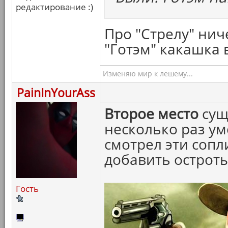
редактирование :)
Про "Стрелу" ниче
"Готэм" какашка в
Изменяю мир к лешему...
PainInYourAss
Второе место
сущ
несколько раз ум
смотрел эти сопл
добавить острот
Гость