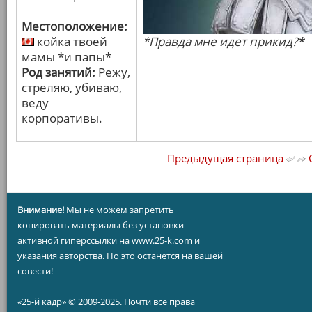
Местоположение:
койка твоей
*Правда мне идет прикид?*
мамы *и папы*
Род занятий:
Режу,
стреляю, убиваю,
веду
корпоративы.
Предыдущая страница
С
Внимание!
Мы не можем запретить
копировать материалы без установки
активной гиперссылки на www.25-k.com и
указания авторства. Но это останется на вашей
совести!
«25-й кадр» © 2009-2025. Почти все права