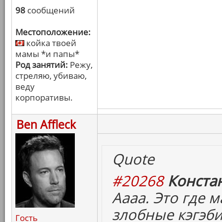
98
сообщений
Местоположение:
койка твоей
мамы *и папы*
Род занятий:
Режу,
стреляю, убиваю,
веду
корпоративы.
Ben Affleck
Quote
#20268
Конста
Аааа. Это где 
злобные кэгэб
Гость