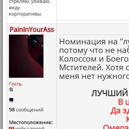
стреляю, убиваю,
веду
корпоративы.
PainInYourAss
Номинация на "л
потому что не на
Колоссом и Боего
Мстителей. Хотя 
меня нет нужного
Гость
ЛУЧШИЙ 
В 
Да з
98
сообщений
Местоположение:
Омерз
койка твоей