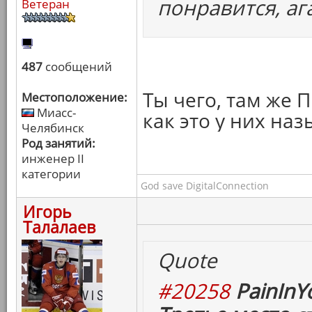
понравится, аг
Ветеран
487
сообщений
Ты чего, там же 
Местоположение:
Миасс-
как это у них наз
Челябинск
Род занятий:
инженер II
категории
God save DigitalConnection
Игорь
Талалаев
Quote
#20258
PainInY