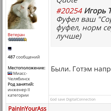
#20254
Игорь Т
Фуфел ваш "Сор
фуфел, норм с
лучше)
Ветеран
487
сообщений
Были. Готэм напр
Местоположение:
Миасс-
Челябинск
Род занятий:
инженер II
категории
God save DigitalConnection
PainInYourAss