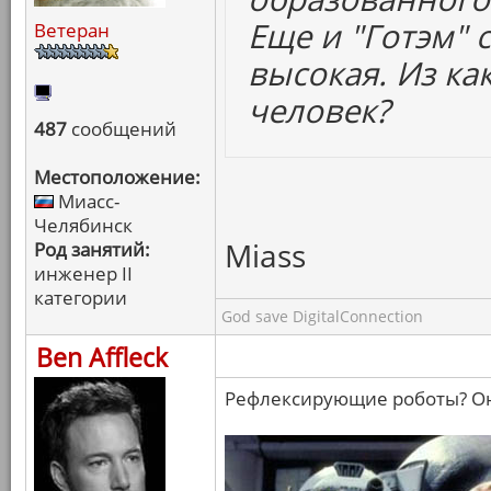
Еще и "Готэм" 
Ветеран
высокая. Из ка
человек?
487
сообщений
Местоположение:
Миасс-
Челябинск
Miass
Род занятий:
инженер II
категории
God save DigitalConnection
Ben Affleck
Рефлексирующие роботы? Они