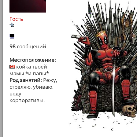
Гость
98
сообщений
Местоположение:
койка твоей
мамы *и папы*
Род занятий:
Режу,
стреляю, убиваю,
веду
корпоративы.