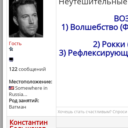
Неутешительные 
ВО
1) Волшебство (
2) Рокки
Гость
3) Рефлексирующ
122
сообщений
Местоположение:
Somewhere in
Russia...
Род занятий:
Ватман
Хочешь стать счастливым? Спроси 
Константин