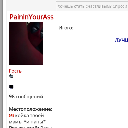
Хочешь стать счастливым? Спроси 
PainInYourAss
Игого:
ЛУЧШ
Гость
98
сообщений
Местоположение:
койка твоей
мамы *и папы*
Род занятий:
Режу,