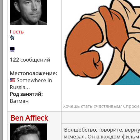
Гость
122
сообщений
Местоположение:
Somewhere in
Russia...
Род занятий:
Ватман
Хочешь стать счастливым? Спроси 
Ben Affleck
Волшебство, говорите, верну
исчезал. Он в каждом фильме