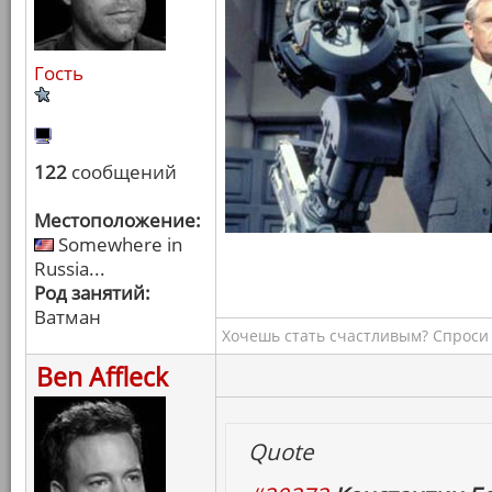
Гость
122
сообщений
Местоположение:
Somewhere in
Russia...
Род занятий:
Ватман
Хочешь стать счастливым? Спроси 
Ben Affleck
Quote