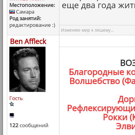
еще два года жит
Местоположение:
Самара
Род занятий:
редактирование :)
Изменяю мир к лешему...
Ben Affleck
ВО
Благородные ко
Волшебство (Фа
Дор
Гость
Рефлексирующие
Рокки (
Элви
122
сообщений