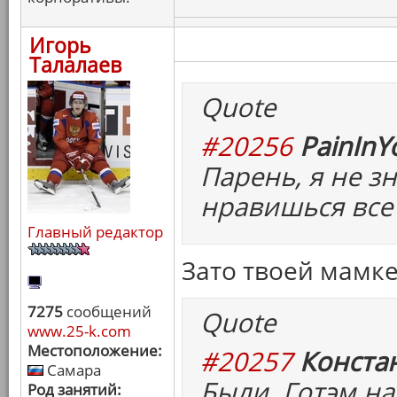
Игорь
Талалаев
Quote
#20256
PainInY
Парень, я не зн
нравишься все
Главный редактор
Зато твоей мамке
7275
сообщений
Quote
www.25-k.com
Местоположение:
#20257
Конста
Самара
Были. Готэм н
Род занятий: