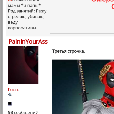
мамы *и папы*
Род занятий:
Режу,
стреляю, убиваю,
веду
корпоративы.
PainInYourAss
Третья строчка.
Гость
98
сообщений