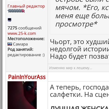
мячом.
*Его, к
Главный редактор
меня еще боль
просмотре*
7275
сообщений
www.25-k.com
Местоположение:
Чьорт, это худш
Самара
недолгой истори
Род занятий:
Надо будет позва
редактирование :)
Изменяю мир к лешему...
PainInYourAss
А теперь, господ
салфетки. На сце
ЛУЧШАЯ ЖЕНСКА