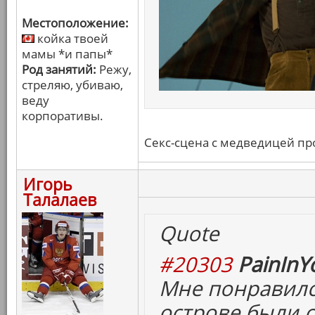
Местоположение:
койка твоей
мамы *и папы*
Род занятий:
Режу,
стреляю, убиваю,
веду
корпоративы.
Секс-сцена с медведицей пр
Игорь
Талалаев
Quote
#20303
PainInY
Мне понравился
острове были 