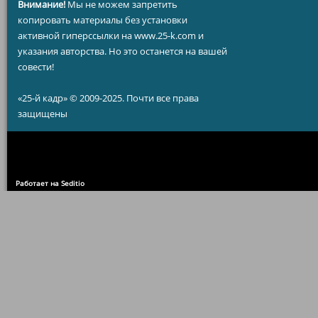
Внимание!
Мы не можем запретить
копировать материалы без установки
активной гиперссылки на www.25-k.com и
указания авторства. Но это останется на вашей
совести!
«25-й кадр» © 2009-2025. Почти все права
защищены
Работает на Seditio