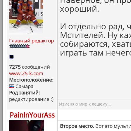
хороший.
И отдельно рад, 
Мстителей. Ну ка
Главный редактор
собираются, хват
играть там нечег
7275
сообщений
www.25-k.com
Местоположение:
Самара
Род занятий:
редактирование :)
Изменяю мир к лешему...
PainInYourAss
Второе место.
Вот это мульт