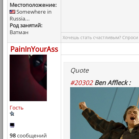
Местоположение:
Somewhere in
Russia...
Род занятий:
Ватман
Хочешь стать счастливым? Спроси 
PainInYourAss
Quote
#20302
Ben Affleck :
Гость
98
сообщений