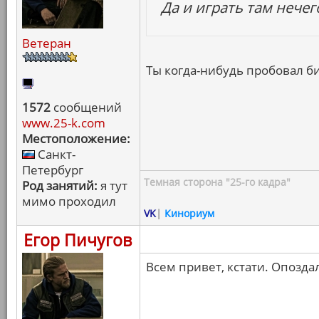
Да и играть там нечег
Ветеран
Ты когда-нибудь пробовал би
1572
сообщений
www.25-k.com
Местоположение:
Санкт-
Петербург
Темная сторона "25-го кадра"
Род занятий:
я тут
мимо проходил
VK
|
Кинориум
Егор Пичугов
Всем привет, кстати. Опозда