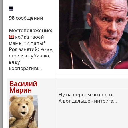
98
сообщений
Местоположение:
койка твоей
мамы *и папы*
Род занятий:
Режу,
стреляю, убиваю,
веду
корпоративы.
Василий
Марин
Ну на первом ясно кто.
А вот дальше - интрига...