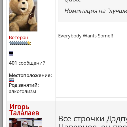
Номинация на "лучший
Everybody Wants Some!!
Ветеран
401
сообщений
Местоположение:
Род занятий:
алкоголизм
Игорь
Талалаев
Все строчки Дэдп
Наверное, он про