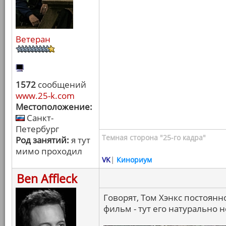
Ветеран
1572
сообщений
www.25-k.com
Местоположение:
Санкт-
Петербург
Темная сторона "25-го кадра"
Род занятий:
я тут
мимо проходил
VK
|
Кинориум
Ben Affleck
Говорят, Том Хэнкс постоянн
фильм - тут его натурально 