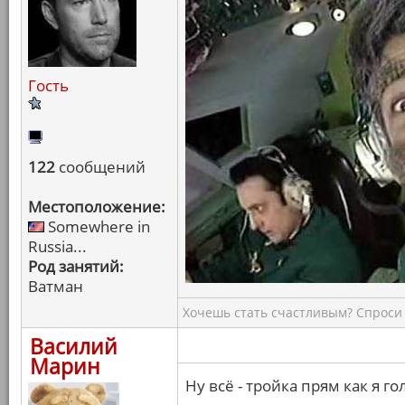
Гость
122
сообщений
Местоположение:
Somewhere in
Russia...
Род занятий:
Ватман
Хочешь стать счастливым? Спроси 
Василий
Марин
Ну всё - тройка прям как я г