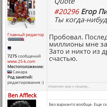
Quote
#20296
Егор Пи
Ты когда-нибуд
Главный редактор
Пробовал. Послед
миллионы мне за 
Зато и никто из д
7275
сообщений
счастью.
www.25-k.com
Местоположение:
Самара
Род занятий:
редактирование :)
Изменяю мир к лешему...
Ben Affleck
Без варианто вообще. Еще ск