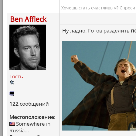
Хочешь стать счастливым? Спроси 
Ben Affleck
Ну ладно. Готов разделить
п
Гость
122
сообщений
Местоположение:
Somewhere in
Russia...