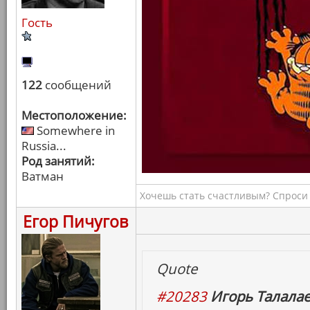
Гость
122
сообщений
Местоположение:
Somewhere in
Russia...
Род занятий:
Ватман
Хочешь стать счастливым? Спроси 
Егор Пичугов
Quote
#20283
Игорь Талалае