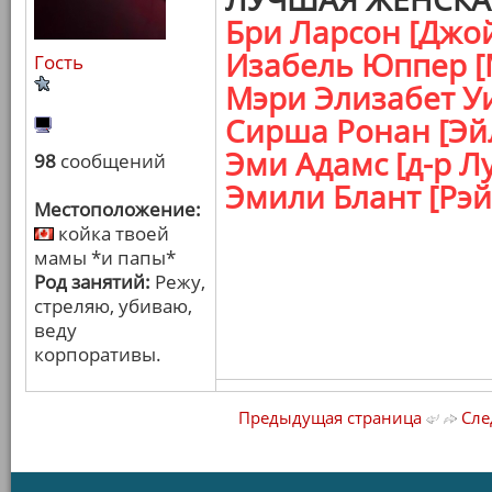
Бри Ларсон [Джой
Изабель Юппер [
Гость
Мэри Элизабет Уи
Сирша Ронан [Эй
Эми Адамс [д-р Л
98
сообщений
Эмили Блант [Рэй
Местоположение:
койка твоей
мамы *и папы*
Род занятий:
Режу,
стреляю, убиваю,
веду
корпоративы.
Предыдущая страница
Сле