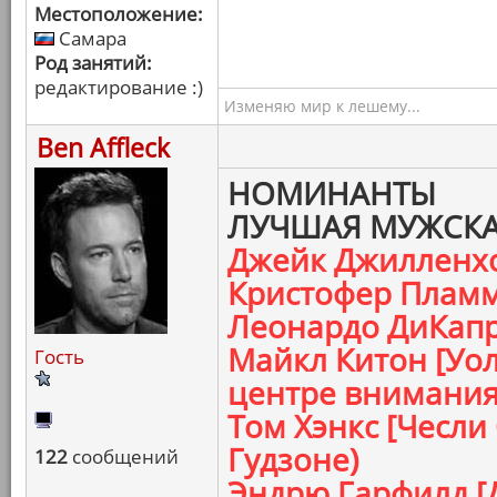
Местоположение:
Самара
Род занятий:
редактирование :)
Изменяю мир к лешему...
Ben Affleck
НОМИНАНТЫ
ЛУЧШАЯ МУЖСКА
Джейк Джилленхо
Кристофер Пламме
Леонардо ДиКапр
Майкл Китон [Уол
Гость
центре внимания
Том Хэнкс [Чесли
Гудзоне)
122
сообщений
Эндрю Гарфилд [Д