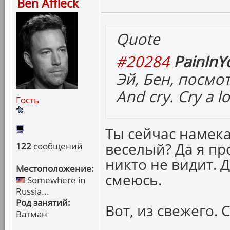
Ben Affleck
Quote
#20284
PainInY
Эй, Бен, посмо
And cry. Cry a lo
Гость
Ты сейчас намека
веселый? Да я пр
122
сообщений
никто не видит. 
Местоположение:
смеюсь.
Somewhere in
Russia...
Род занятий:
Вот, из свежего. 
Ватман