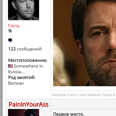
Гость
122
сообщений
Местоположение:
Somewhere in
Russia...
Род занятий:
Ватман
Хочешь стать счастливым? Спроси 
PainInYourAss
Первое место.