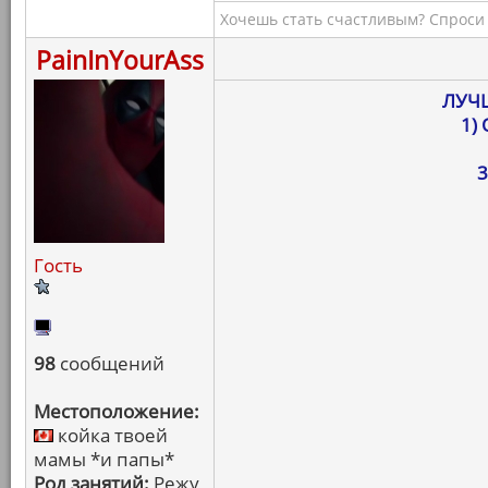
Хочешь стать счастливым? Спроси 
PainInYourAss
ЛУЧ
1)
3
Гость
98
сообщений
Местоположение:
койка твоей
мамы *и папы*
Род занятий:
Режу,