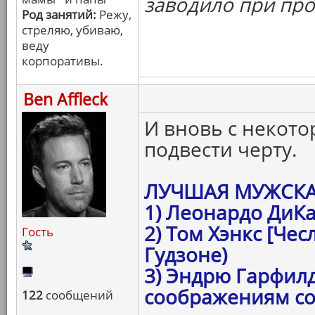
заводило при пр
Род занятий:
Режу,
стреляю, убиваю,
веду
корпоративы.
Ben Affleck
И вновь с некот
подвести черту.
ЛУЧШАЯ МУЖСКА
1) Леонардо ДиК
2) Том Хэнкс [Чес
Гость
Гудзоне)
3) Эндрю Гарфилд
соображениям со
122
сообщений