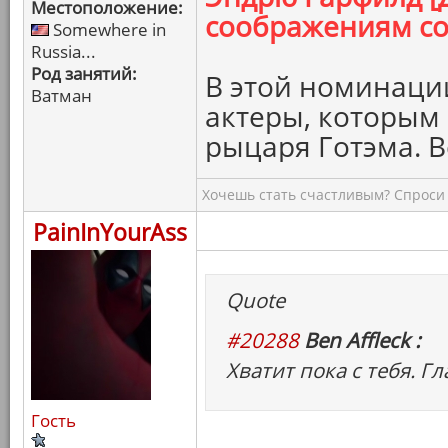
Местоположение:
соображениям со
Somewhere in
Russia...
Род занятий:
В этой номинаци
Ватман
актеры, которым 
рыцаря Готэма. В
Хочешь стать счастливым? Спроси 
PainInYourAss
Quote
#20288
Ben Affleck :
Хватит пока с тебя. Г
Гость