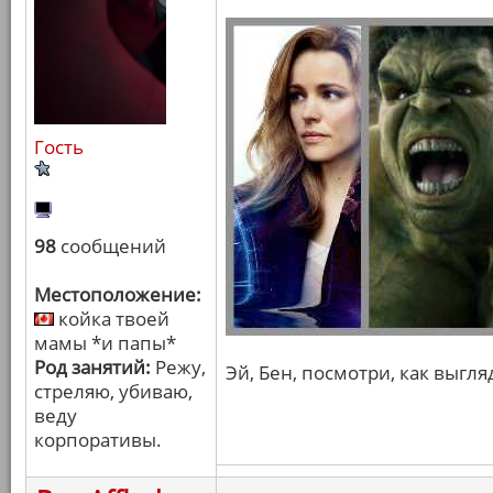
Гость
98
сообщений
Местоположение:
койка твоей
мамы *и папы*
Род занятий:
Режу,
Эй, Бен, посмотри, как выгляди
стреляю, убиваю,
веду
корпоративы.