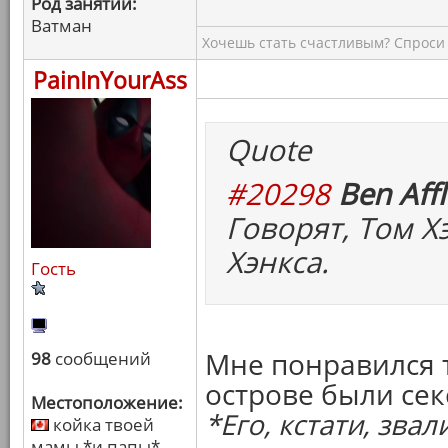
Род занятий:
Ватман
Хочешь стать счастливым? Спроси 
PainInYourAss
Quote
#20298
Ben Affl
Говорят, Том Х
Хэнкса.
Гость
Мне понравился т
98
сообщений
острове были се
Местоположение:
*Его, кстати, зва
койка твоей
мамы *и папы*