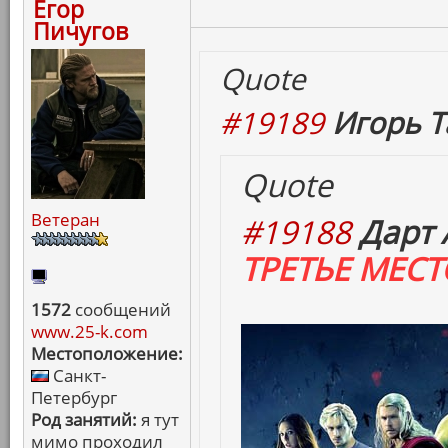
Егор
Пичугов
Quote
#19189
Игорь Т
Quote
Ветеран
#19188
Дарт 
ТРЕТЬЕ МЕСТ
1572
сообщений
www.25-k.com
Местоположение:
Санкт-
Петербург
Род занятий:
я тут
мимо проходил