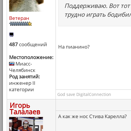
Поддерживаю. Вот тот 
трудно играть бодиби
Ветеран
487
сообщений
На пианино?
Местоположение:
Миасс-
Челябинск
Род занятий:
инженер II
категории
God save DigitalConnection
Игорь
Талалаев
А как же нос Стива Карелла?