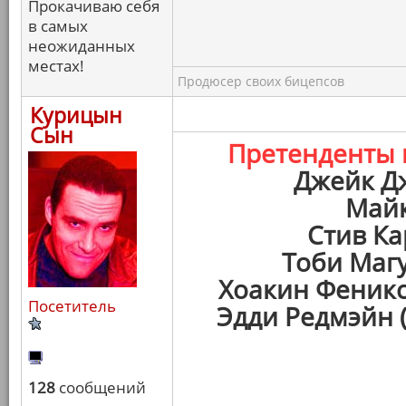
Прокачиваю себя
в самых
неожиданных
местах!
Продюсер своих бицепсов
Курицын
Сын
Претенденты
Джейк Д
Майк
Стив Ка
Тоби Маг
Хоакин Феникс
Посетитель
Эдди Редмэйн 
128
сообщений