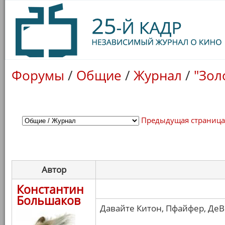
Форумы
/
Общие
/
Журнал
/
"Зол
Предыдущая страниц
Автор
Константин
Большаков
Давайте Китон, Пфайфер, ДеВи