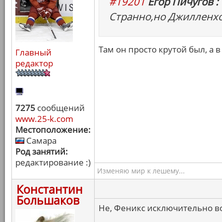
#19201
Егор Пичугов :
Странно,но Джилленхо
Там он просто крутой был, а 
Главный
редактор
7275
сообщений
www.25-k.com
Местоположение:
Самара
Род занятий:
редактирование :)
Изменяю мир к лешему...
Константин
Большаков
Не, Феникс исключительно в