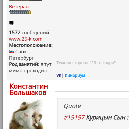
Ветеран
1572
сообщений
www.25-k.com
Местоположение:
Санкт-
Петербург
Темная сторона "25-го кадра"
Род занятий:
я тут
мимо проходил
VK
|
Кинориум
Константин
Большаков
Quote
#19197
Курицын Сын :