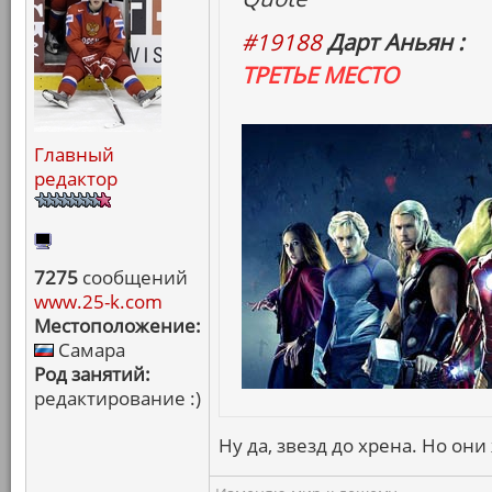
#19188
Дарт Аньян :
ТРЕТЬЕ МЕСТО
Главный
редактор
7275
сообщений
www.25-k.com
Местоположение:
Самара
Род занятий:
редактирование :)
Ну да, звезд до хрена. Но он