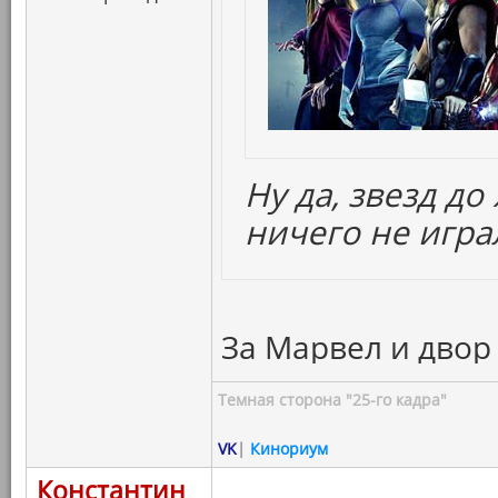
Ну да, звезд д
ничего не игра
За Марвел и двор 
Темная сторона "25-го кадра"
VK
|
Кинориум
Константин