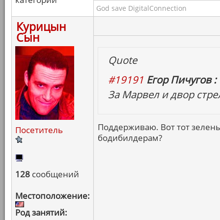
God save DigitalConnection
Курицын
Сын
Quote
#19191
Егор Пичугов :
За Марвел и двор стре
Поддерживаю. Вот тот зелены
Посетитель
бодибилдерам?
128
сообщений
Местоположение:
Род занятий: