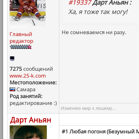
#19337
Дарт Аньян :
Ха, я тоже так могу!
Не сомневаемся ни разу.
Главный
редактор
7275
сообщений
www.25-k.com
Местоположение:
Самара
Род занятий:
редактирование :)
Изменяю мир к лешему...
Дарт Аньян
#1 Любая погоня (Безумный М