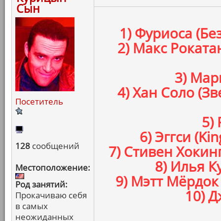
Сын
1) Фуриоса (Бе
2) Макс Роката
3) Мар
4) Хан Соло (
Посетитель
5)
6) Эггси (K
128
сообщений
7) Стивен Хокин
8) Илья К
Местоположение:
9) Мэтт Мёрдок
Род занятий:
10) Д
Прокачиваю себя
в самых
неожиданных