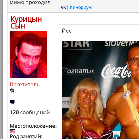
мимо проходил
VK
|
Кинориум
Курицын
Сын
Йес!
Посетитель
128
сообщений
Местоположение:
Род занятий: