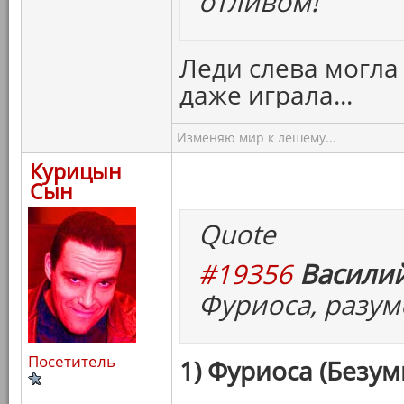
отливом!
Леди слева могла
даже играла...
Изменяю мир к лешему...
Курицын
Сын
Quote
#19356
Василий
Фуриоса, разум
Посетитель
1) Фуриоса (Безум