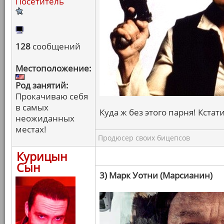
Посетитель
128
сообщений
Местоположение:
Род занятий:
Прокачиваю себя
в самых
Куда ж без этого парня! Кстати
неожиданных
местах!
Продюсер своих бицепсов
Курицын
Сын
3) Марк Уотни (Марсианин)