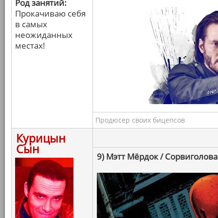
Род занятий:
Прокачиваю себя
в самых
неожиданных
местах!
Продюсер своих бицепсов
Курицын
Сын
9) Мэтт Мёрдок / Сорвиголова