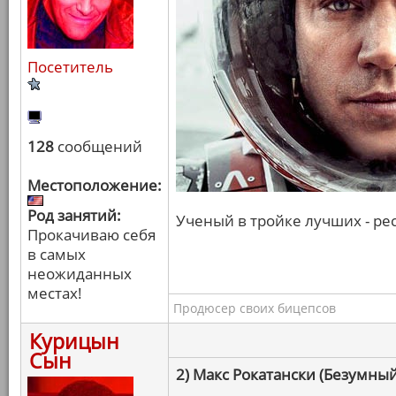
Посетитель
128
сообщений
Местоположение:
Род занятий:
Ученый в тройке лучших - рес
Прокачиваю себя
в самых
неожиданных
местах!
Продюсер своих бицепсов
Курицын
Сын
2) Макс Рокатански (Безумный