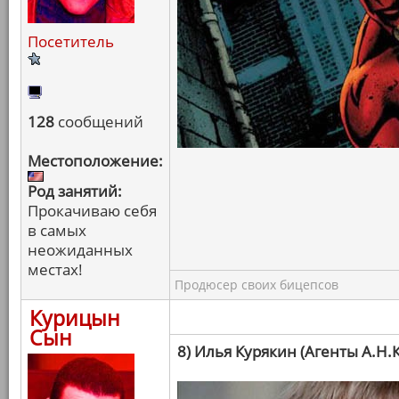
Посетитель
128
сообщений
Местоположение:
Род занятий:
Прокачиваю себя
в самых
неожиданных
местах!
Продюсер своих бицепсов
Курицын
Сын
8) Илья Курякин (Агенты А.Н.К