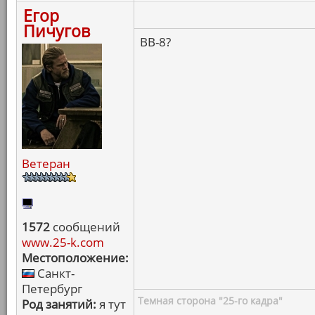
Егор
Пичугов
BB-8?
Ветеран
1572
сообщений
www.25-k.com
Местоположение:
Санкт-
Петербург
Темная сторона "25-го кадра"
Род занятий:
я тут