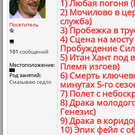
1) Любая погоня 
2) Мочилово в це
служба)
Посетитель
3) Пробежка в тру
4) Сцена на мосту
Пробуждение Сил
101
сообщений
5) Итан Хант под
Племя изгоев)
Местоположение:
6) Смерть ключев
Род занятий:
Смазываю седло
минутах 5-го сезо
7) Полет с небоск
8) Драка молодог
Генезис)
9) Драка в коридо
10) Эпик фейл с 