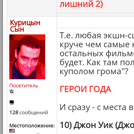
лишний 2)
Курицын
Сын
Т.е. любая экшн-с
круче чем самые 
остальных фильмо
будет. Как там п
куполом грома"?
Посетитель
ГЕРОИ ГОДА
И сразу - с места 
128
сообщений
10) Джон Уик (Джо
Местоположение: