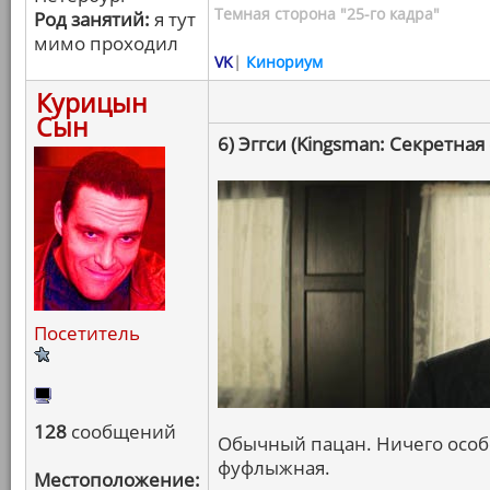
Темная сторона "25-го кадра"
Род занятий:
я тут
мимо проходил
VK
|
Кинориум
Курицын
Сын
6) Эггси (Kingsman: Секретная
Посетитель
128
сообщений
Обычный пацан. Ничего особе
фуфлыжная.
Местоположение: