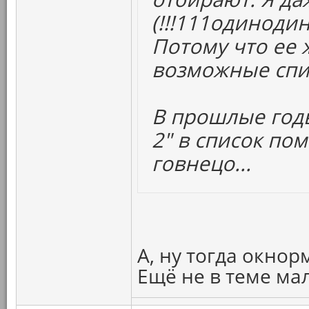
(!!!111одиноди
Потому что ее 
возможные спи
В прошлые год
2" в список по
говнецо...
А, ну тогда окнор
Ещё не в теме ма