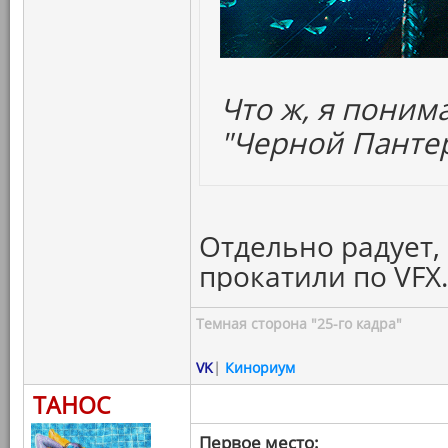
Что ж, я поним
"Черной Пантер
Отдельно радует,
прокатили по VFX
Темная сторона "25-го кадра"
VK
|
Кинориум
ТАНОС
Первое место: