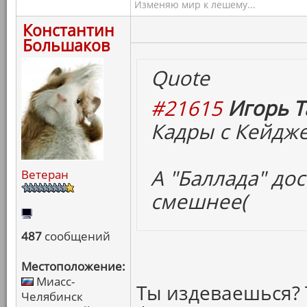
Изменяю мир к лешему...
Константин
Большаков
Quote
#21615
Игорь Т
Кадры с Кейдж
А "Баллада" дос
Ветеран
смешнее(
487
сообщений
Местоположение:
Миасс-
Ты издеваешься? 
Челябинск