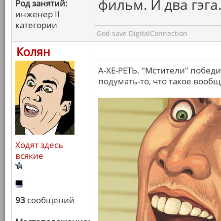
фильм. И два гэга
Род занятий:
инженер II
категории
God save DigitalConnection
Колян
А-ХЕ-РЕТЬ. "Мстители" побед
подумать-то, что такое вооб
Ходят здесь
всякие
93
сообщений