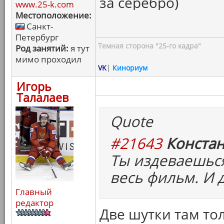
за серебро)
www.25-k.com
Местоположение:
Санкт-
Петербург
Темная сторона "25-го кадра"
Род занятий:
я тут
мимо проходил
VK
|
Кинориум
Игорь
Талалаев
Quote
#21643
Констан
Ты издеваешься
весь фильм. И д
Главный
редактор
Две шутки там то