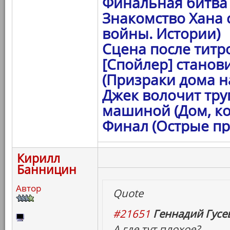
Финальная битва 
Знакомство Хана 
войны. Истории)
Сцена после титро
[Спойлер] станов
(Призраки дома на
Джек волочит тру
машиной (Дом, ко
Финал (Острые пр
Кирилл
Банницин
Автор
Quote
#21651
Геннадий Гусев
А где тут плохое?