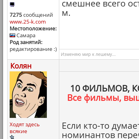
смешнее всего ос
м.
7275
сообщений
www.25-k.com
Местоположение:
Самара
Род занятий:
редактирование :)
Изменяю мир к лешему...
Колян
10 ФИЛЬМОВ, 
Все фильмы, вы
Если кто-то думает
Ходят здесь
всякие
номинантов переч