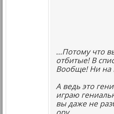
...Потому что 
отбитые! В спи
Вообще! Ни на 
А ведь это ген
играю гениальн
вы даже не раз
ору.