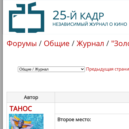
Форумы
/
Общие
/
Журнал
/
"Зол
Предыдущая стран
Автор
ТАНОС
Второе место: