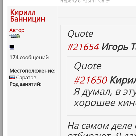
Property of "25th Frame"
Кирилл
Банницин
Автор
Quote
#21654
Игорь Т
174
сообщений
Quote
Местоположение:
#21650
Кирил
Саратов
Род занятий:
Я думал, в э
хорошее кино
На самом деле
отбирают. Я да