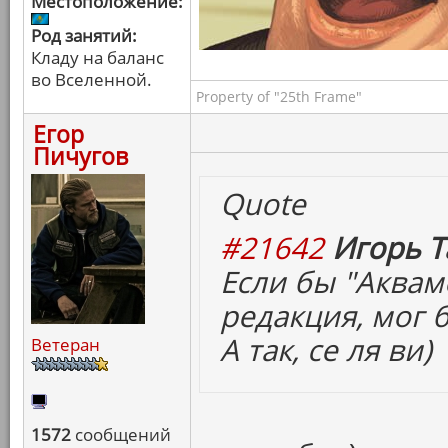
Местоположение:
Род занятий:
Кладу на баланс
во Вселенной.
Property of "25th Frame"
Егор
Пичугов
Quote
#21642
Игорь Т
Если бы "Аквам
редакция, мог б
А так, се ля ви)
Ветеран
1572
сообщений