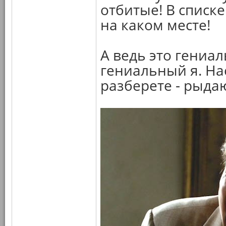
отбитые! В списк
на каком месте!
А ведь это гениа
гениальный я. На
разберете - рыдаю