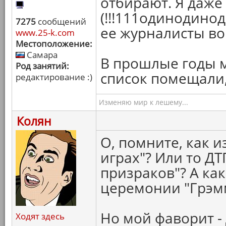
отбирают. Я даже
(!!!111одинодино
7275
сообщений
ее журналисты во
www.25-k.com
Местоположение:
Самара
В прошлые годы м
Род занятий:
список помещали, 
редактирование :)
Изменяю мир к лешему...
Колян
О, помните, как 
играх"? Или то ДТ
призраков"? А ка
церемонии "Грэмм
Но мой фаворит - 
Ходят здесь