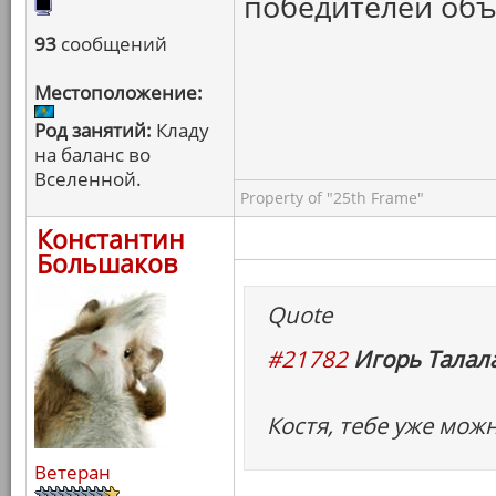
победителей объ
93
сообщений
Местоположение:
Род занятий:
Кладу
на баланс во
Вселенной.
Property of "25th Frame"
Константин
Большаков
Quote
#21782
Игорь Талала
Костя, тебе уже можн
Ветеран