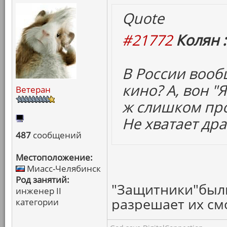
Quote
#21772
Колян :
В России воо
кино? А, вон "
Ветеран
ж слишком про
Не хватает др
487
сообщений
Местоположение:
Миасс-Челябинск
Род занятий:
"Защитники"были
инженер II
разрешает их смо
категории