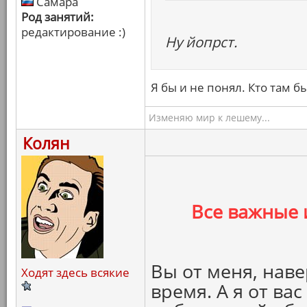
Самара
Род занятий:
редактирование :)
Ну йопрст.
Я бы и не понял. Кто там б
Изменяю мир к лешему...
Колян
Все важные 
Вы от меня, наве
Ходят здесь всякие
время. А я от ва