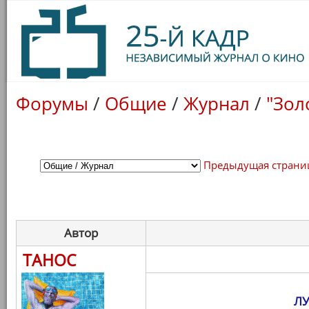
Форумы
/
Общие
/
Журнал
/
"Зол
Предыдущая страни
Автор
ТАНОС
Л