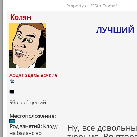
Property of "25th Frame"
Колян
ЛУЧШИЙ 
Ходят здесь всякие
93
сообщений
Местоположение:
Ну, все довольн
Род занятий:
Кладу
на баланс во
тюрьме. Во втор