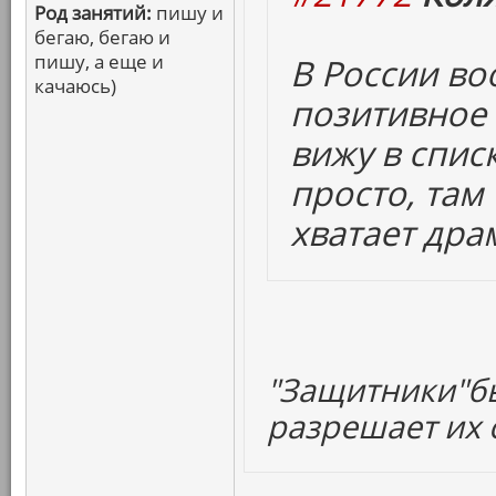
Род занятий:
пишу и
бегаю, бегаю и
пишу, а еще и
В России в
качаюсь)
позитивное 
вижу в спис
просто, там
хватает дра
"Защитники"бы
разрешает их с