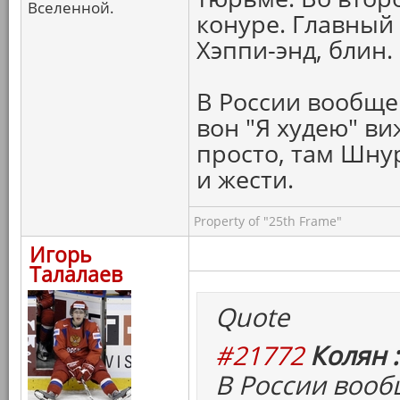
Вселенной.
конуре. Главный
Хэппи-энд, блин.
В России вообще
вон "Я худею" ви
просто, там Шну
и жести.
Property of "25th Frame"
Игорь
Талалаев
Quote
#21772
Колян :
В России воо