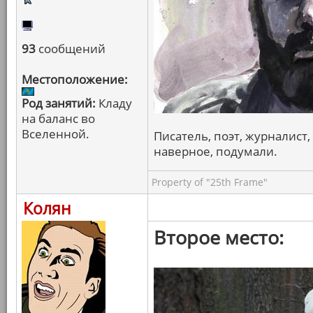
93
сообщений
Местоположение:
Род занятий:
Кладу
на баланс во
Вселенной.
Писатель, поэт, журналист, 
наверное, подумали.
Property of "25th Frame"
Колян
Второе место: