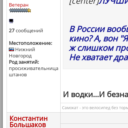
[center]
ЛУЧШИ
Ветеран
В России воо
27
сообщений
кино? А, вон "
Местоположение:
ж слишком про
Нижний
Не хватает др
Новгород
Род занятий:
просиживательница
штанов
И водки...И безн
Самокат - это велосипед без тор
Константин
Большаков