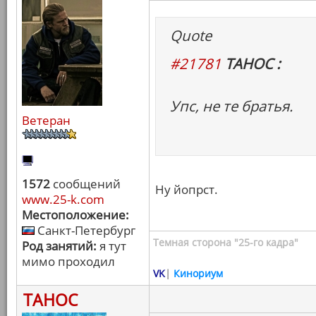
Quote
#21781
ТАНОС :
Упс, не те братья.
Ветеран
1572
сообщений
Ну йопрст.
www.25-k.com
Местоположение:
Санкт-Петербург
Темная сторона "25-го кадра"
Род занятий:
я тут
мимо проходил
VK
|
Кинориум
ТАНОС