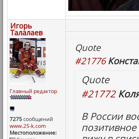
Игорь
Талалаев
Quote
#21776
Конста
Quote
#21772
Коля
Главный редактор
В России в
7275
сообщений
позитивное 
www.25-k.com
Местоположение:
вижу в спис