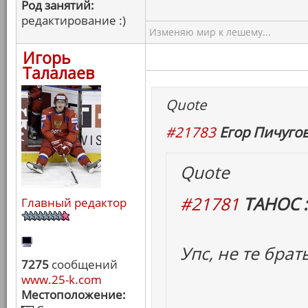
Род занятий:
редактирование :)
Изменяю мир к лешему...
Игорь
Талалаев
Quote
#21783
Егор Пичугов
Quote
#21781
ТАНОС :
Главный редактор
Упс, не те брат
7275
сообщений
www.25-k.com
Местоположение: