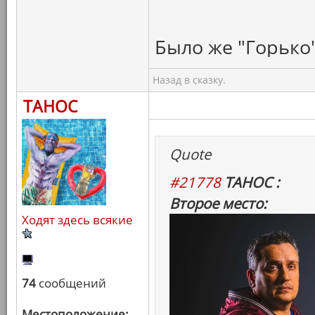
Было же "Горько"
Назад в сказку.
ТАНОС
Quote
#21778
ТАНОС :
Второе место:
Ходят здесь всякие
74
сообщений
Местоположение: