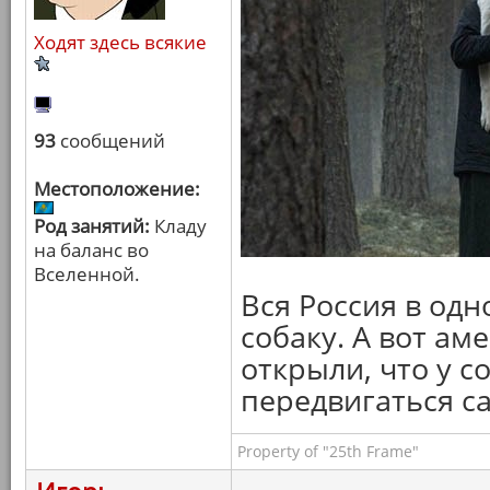
Ходят здесь всякие
93
сообщений
Местоположение:
Род занятий:
Кладу
на баланс во
Вселенной.
Вся Россия в одн
собаку. А вот ам
открыли, что у с
передвигаться с
Property of "25th Frame"