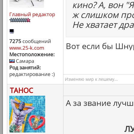
кино? А, вон "
ж слишком про
Главный редактор
Не хватает др
7275
сообщений
Вот если бы Шнур
www.25-k.com
Местоположение:
Самара
Род занятий:
редактирование :)
Изменяю мир к лешему...
ТАНОС
А за звание луч
Л