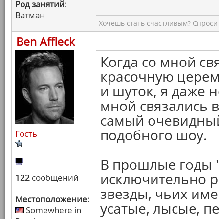
Род занятий:
Ватман
Хочешь стать счастливым? Спроси 
Ben Affleck
Когда со мной св
красочную церем
и шуток, я даже 
мной связались в
самый очевидный
подобного шоу.
Гость
В прошлые годы 
исключительно р
122
сообщений
звезды, чьих имен
Местоположение:
усатые, лысые, п
Somewhere in