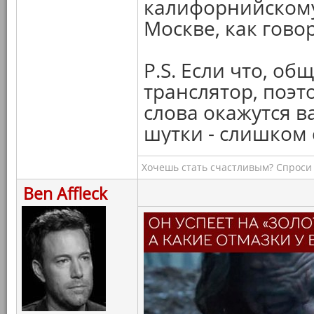
калифорнийскому 
Москве, как говор
P.S. Если что, об
транслятор, поэто
слова окажутся в
шутки - слишком
Хочешь стать счастливым? Спроси 
Ben Affleck