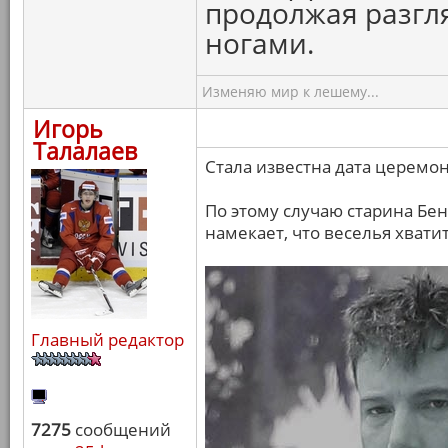
продолжая разгля
ногами.
Изменяю мир к лешему...
Игорь
Талалаев
Стала известна дата церемон
По этому случаю старина Бен
намекает, что веселья хватит
Главный редактор
7275
сообщений