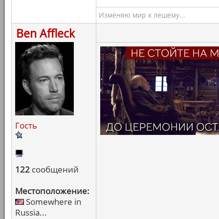
Изменяю мир к лешему...
Ben Affleck
Гость
122
сообщений
Местоположение:
Somewhere in
Russia...