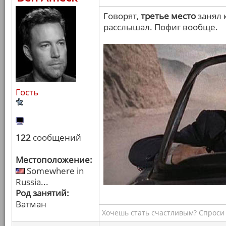
Говорят,
третье место
занял 
расслышал. Пофиг вообще.
Гость
122
сообщений
Местоположение:
Somewhere in
Russia...
Род занятий:
Ватман
Хочешь стать счастливым? Спроси 