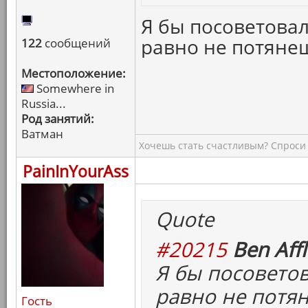
Я бы посоветовал
равно не потяне
122
сообщений
Местоположение:
Somewhere in
Russia...
Род занятий:
Ватман
Хочешь стать счастливым? Спроси 
PainInYourAss
Quote
#20215
Ben Affl
Я бы посоветов
равно не потя
Гость