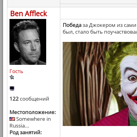
Ben Affleck
Победа
за Джокером из сами 
был, стало быть поучаствова
Гость
122
сообщений
Местоположение:
Somewhere in
Russia...
Род занятий: