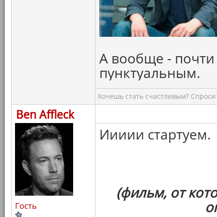
А вообще - почти
пунктуальным.
Хочешь стать счастливым? Спроси 
Ben Affleck
Иииии стартуем.
(фильм, от кот
о
Гость