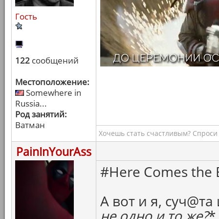
Гость
122
сообщений
Местоположение:
Somewhere in
Russia...
Род занятий:
Ватман
Хочешь стать счастливым? Спроси 
PainInYourAss
#Here Comes the B
А вот и я, суч@та 
не одно и то же?
*