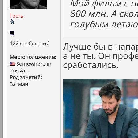
Мой фильм с н
800 млн. А ско
Гость
голубым лета
122
сообщений
Лучше бы в напар
а не ты. Он проф
Местоположение:
сработались.
Somewhere in
Russia...
Род занятий:
Ватман