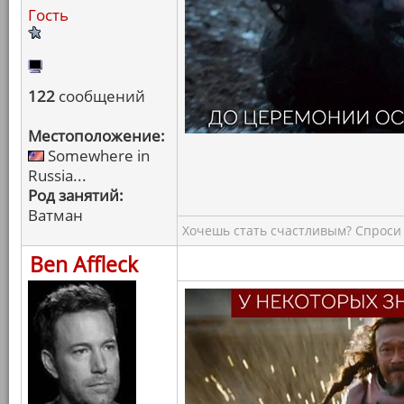
Гость
122
сообщений
Местоположение:
Somewhere in
Russia...
Род занятий:
Ватман
Хочешь стать счастливым? Спроси 
Ben Affleck