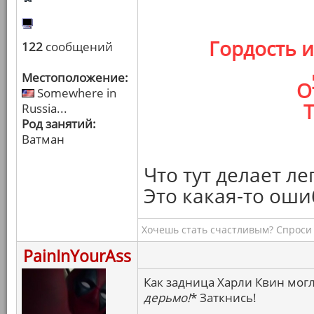
Гордость 
122
сообщений
Местоположение:
О
Somewhere in
Т
Russia...
Род занятий:
Ватман
Что тут делает л
Это какая-то оши
Хочешь стать счастливым? Спроси 
PainInYourAss
Как задница Харли Квин могл
дерьмо!
* Заткнись!