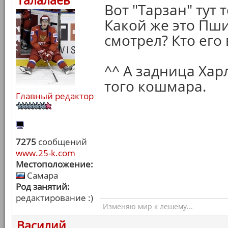
Талалаев
Вот "Тарзан" тут т
Какой же это Пшик
смотрел? Кто его
^^ А задница Хар
того кошмара.
Главный редактор
7275
сообщений
www.25-k.com
Местоположение:
Самара
Род занятий:
редактирование :)
Изменяю мир к лешему...
Василий