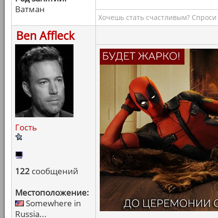
Ватман
Хочешь стать счастливым? Спроси 
Ben Affleck
Гость
122
сообщений
Местоположение:
Somewhere in
Russia...