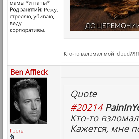
мамы *и папы*
Род занятий:
Режу,
стреляю, убиваю,
веду
корпоративы.
Кто-то взломал мой icloud??!!
Ben Affleck
Quote
#20214
PainInY
Кто-то взломал 
Кажется, мне п
Гость