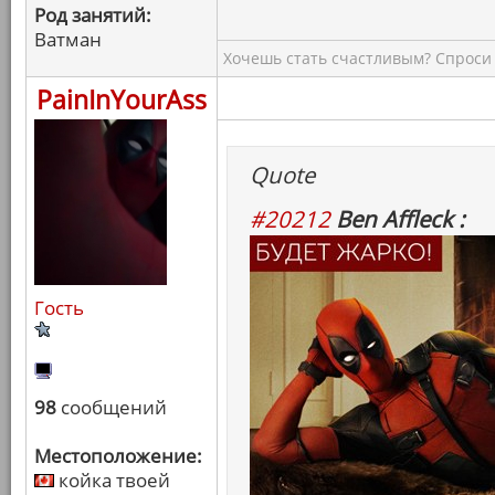
Род занятий:
Ватман
Хочешь стать счастливым? Спроси 
PainInYourAss
Quote
#20212
Ben Affleck :
Гость
98
сообщений
Местоположение:
койка твоей