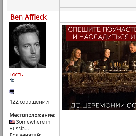
Ben Affleck
Гость
122
сообщений
Местоположение:
Somewhere in
Russia...
Род занятий: