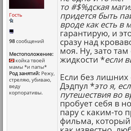
то #$%дская маги
придется быть паи
Гость
вроде как есть в 
гарантирую, и эт
сразу над кровав
98
сообщений
моя. Ну, зато та
Местоположение:
жидкости *
если в
койка твоей
мамы *и папы*
Род занятий:
Режу,
Если без лишних 
стреляю, убиваю,
Дэдпул *
это я, ес
веду
корпоративы.
путешествия во в
пробует себя в н
пару с каким-то 
фильма, который 
как известно, лю