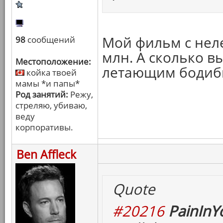
Мой фильм с нел
98
сообщений
млн. А сколько в
Местоположение:
летающим бодиб
койка твоей
мамы *и папы*
Род занятий:
Режу,
стреляю, убиваю,
веду
корпоративы.
Ben Affleck
Quote
#20216
PainInY