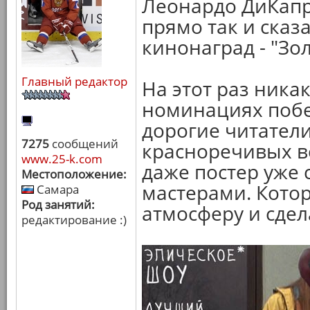
Леонардо ДиКапр
прямо так и сказ
кинонаград - "Зо
Главный редактор
На этот раз ника
номинациях побе
дорогие читатели
7275
сообщений
красноречивых в
www.25-k.com
даже постер уже
Местоположение:
мастерами. Кото
Самара
Род занятий:
атмосферу и сдел
редактирование :)